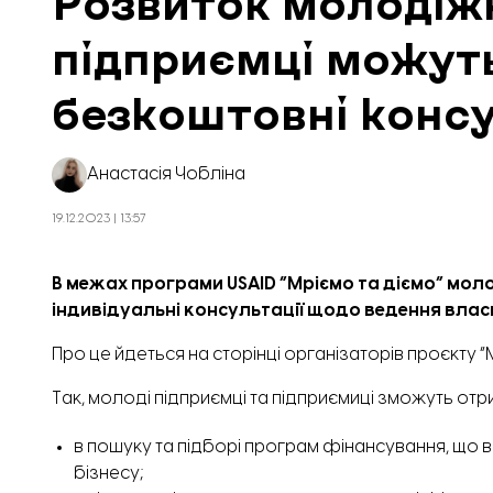
Розвиток молодіжн
підприємці можут
безкоштовні консу
Анастасія Чобліна
19.12.2023 | 13:57
В межах програми USAID “Мріємо та діємо” мол
індивідуальні консультації щодо ведення влас
Про це
йдеться
на сторінці організаторів проєкту “
Так, молоді підприємці та підприємиці зможуть от
в пошуку та підборі програм фінансування, що
бізнесу;