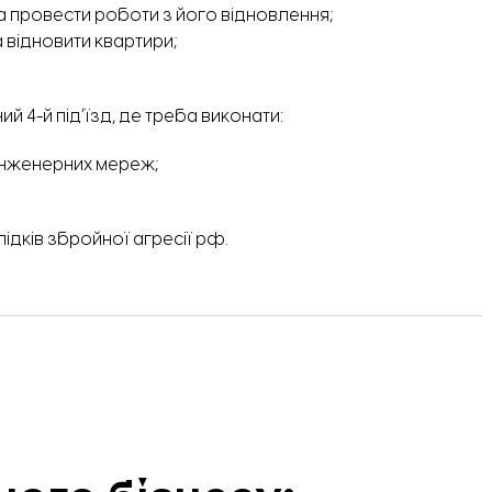
та провести роботи з його відновлення;
 відновити квартири;
 4-й підʼїзд, де треба виконати:
 інженерних мереж;
ідків збройної агресії рф.