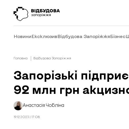
Новини
Ексклюзив
Відбудова Запоріжжя
Бізнес
Ш
Головна
Відбудова Запоріжжя
Запорізькі підпри
92 млн грн акцизн
Анастасія Чобліна
19.12.2023 | 17:08