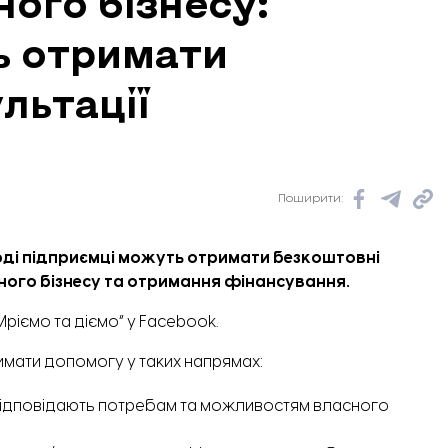
ого бізнесу:
ь отримати
льтації
Поширити:
оді підприємці можуть отримати безкоштовні
ного бізнесу та отримання фінансування.
Мріємо та діємо” у Facebook.
римати допомогу у таких напрямах:
 відповідають потребам та можливостям власного