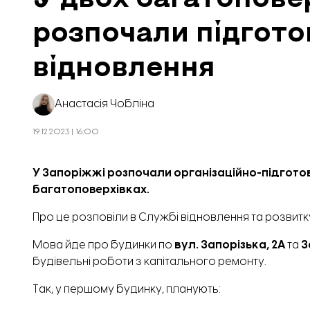
розпочали підгото
відновлення
Анастасія Чобліна
19.12.2023 | 16:00
У Запоріжжі розпочали організаційно-підгото
багатоповерхівках.
Про це
розповіли
в Службі відновлення та розвитку
Мова йде про будинки по
вул. Запорізька, 2А
та
З
будівельні роботи з капітального ремонту.
Так, у першому будинку, планують: