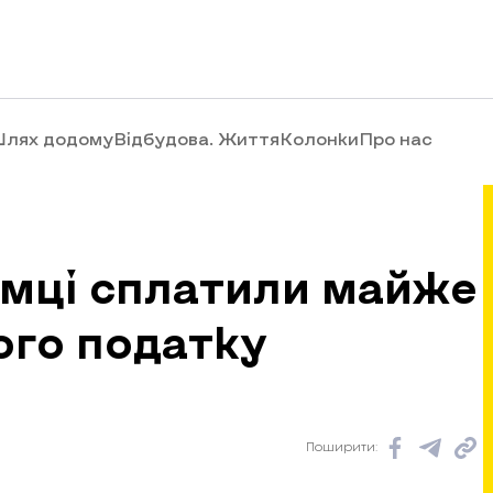
лях додому
Відбудова. Життя
Колонки
Про нас
ємці сплатили майже
ого податку
Поширити: