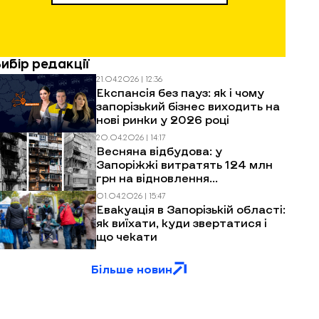
Вибір редакції
21.04.2026 | 12:36
Експансія без пауз: як і чому
запорізький бізнес виходить на
нові ринки у 2026 році
20.04.2026 | 14:17
Весняна відбудова: у
Запоріжжі витратять 124 млн
грн на відновлення
багатоповерхівок після
01.04.2026 | 15:47
обстрілів
Евакуація в Запорізькій області:
як виїхати, куди звертатися і
що чекати
Більше новин