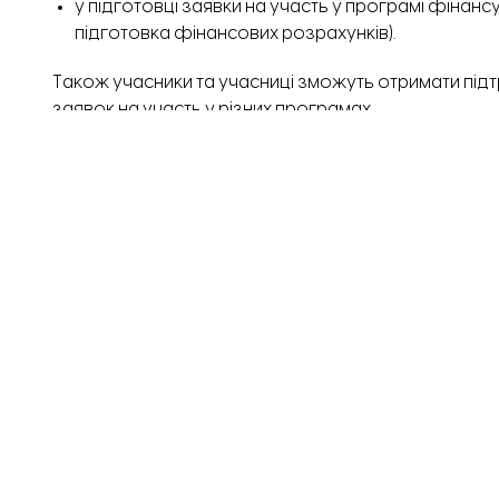
у підготовці заявки на участь у програмі фінан
підготовка фінансових розрахунків).
Також учасники та учасниці зможуть отримати підтр
заявок на участь у різних програмах.
Щоб долучитися до проєкту і отримати консульта
посиланням.
Дедлайн подачі заявок —
31 грудня.
Однак кількіс
Завантажити ще...