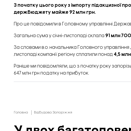
З початку цього року з імпорту підакцизної пр
держбюджету майже 92 млн грн.
Про це
повідомили
в Головному управлінні Державн
Загальна сума у січні-листопаді склала
91 млн 700
За словами в.о. начальника Головного управління 
листопаді компанії регіону сплатили понад
4,5 млн
Раніше ми повідомляли,
що з початку року запорізь
647 млн грн податку на прибуток.
Головна
Відбудова Запоріжжя
У двох багатопове