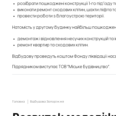
розібрати пошкоджені конструкції 1-го під’їзду 
виконати ремонт сходових клітин, шахти ліфта та
провести роботи з благоустрою території.
Натомість у другому будинку найбільш пошкоджений
демонтаж і відновлення несучих конструкцій та
ремонт квартир та сходових клітин.
Відбудову проведуть коштом Фонду ліквідації насл
Підрядником виступає ТОВ “Міське Будівництво”.
Головна
Відбудова Запоріжжя