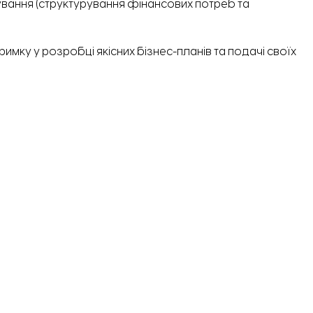
сування (структурування фінансових потреб та
имку у розробці якісних бізнес-планів та подачі своїх
цію, необхідно заповнити спеціальну форму
за
ть місць обмежена.