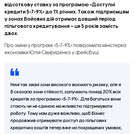
відсоткову ставку за програмою «Доступні
кредити 5-7-9%» до 1% річних. Також підприємцям
у зонах бойових дій отримає довший період
пільгового кредитування – це 5 років замість
двох.
Про зміни у програмі
«5-7-9%»
повідомила
міністерка
економіки Юлія Свириденко у фейсбуці.
Нині так звані зони високого воєнного ризику, але я
б сказала зони стійкості, залучають понад 20% всіх
кредитів за програмою «5-7-9%». Для багатьох вони
стають чи не єдиною можливістю підтримувати
роботу. Тому нам дуже важливо, щоб бізнес
продовжив отримувати доступ до пільгових
кредитних коштів тепер вже на покращених умовах,