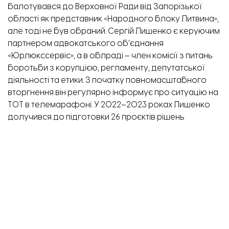
балотувався
до Верховної Ради від Запорізької
області як представник «Народного блоку Литвина»,
але тоді не був обраний. Сергій Лишенко є керуючим
партнером адвокатського об’єднання
«Юрлюкссервіс», а в облраді – член комісії з питань
боротьби з корупцією, регламенту, депутатської
діяльності та етики. З початку повномасштабного
вторгнення він регулярно інформує про ситуацію на
ТОТ в телемарафоні. У 2022–2023 роках Лишенко
долучився
до підготовки 26 проєктів рішень
облради. Серед них – звернення до центральної
влади щодо заборони діяльності УПЦ
Московського патріархату, а також ініціативи про
позбавлення мандатів депутатів, які співпрацюють з
окупантами, зокрема так званого «гауляйтера»
Балицького.
РАДА БЕЗ СЕСІЙ: ПРО РОБОТУ ДО
ПРИПИНЕННЯ ПОВНОВАЖЕНЬ