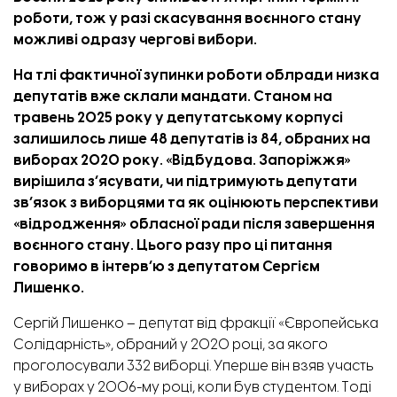
роботи, тож у разі скасування воєнного стану
можливі одразу чергові вибори.
На тлі фактичної зупинки роботи облради низка
депутатів вже склали мандати. Станом на
травень 2025 року у депутатському корпусі
залишилось лише 48 депутатів із 84, обраних на
виборах 2020 року. «
Відбудова. Запоріжжя
»
вирішила з’ясувати, чи підтримують депутати
зв’язок з виборцями та як оцінюють перспективи
«відродження» обласної ради після завершення
воєнного стану. Цього разу про ці питання
говоримо в інтерв’ю з депутатом Сергієм
Лишенко.
Сергій Лишенко – депутат від фракції «Європейська
Солідарність»,
обраний
у 2020 році, за якого
проголосували 332 виборці. Уперше він взяв участь
у виборах у 2006-му році, коли був студентом. Тоді