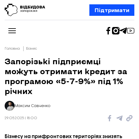
Підтримати
Головна
Бізнес
Запорізькі підприємці
можуть отримати кредит за
Новини
Відбудова Запоріжжя
програмою «5-7-9%» під 1%
Ексклюзив
Бізнес
річних
Шлях додому
Відбудова. Життя
Колонки
Максим Савченко
Про нас
Редакційна політика
29.05.2025 | 18:00
Бізнесу на прифронтових територіях знизять