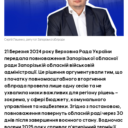
Сергій Лишенко, депутат Запорізької облради.
21 березня 2024 року Верховна Рада України
передала
повноваження Запорізької обласної
ради Запорізькій обласній військовій
адміністрації. Це рішення аргументували тим, що
з початку повномасштабного вторгнення
облрада провела лише одну сесію та не
ухвалила низки важливих для регіону рішень –
зокрема, у сфері бюджету, комунального
управління та нацбезпеки. Згідно з постановою,
повноваження повернуть обласній раді через 30
днів після завершення воєнного стану. Водночас
восени 2025 року спливає п’ятирічний термін її