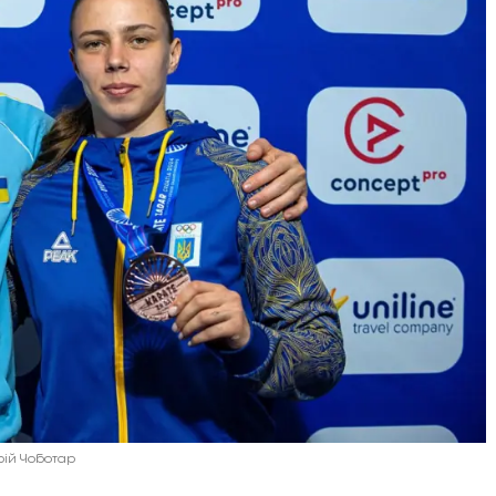
рій Чоботар