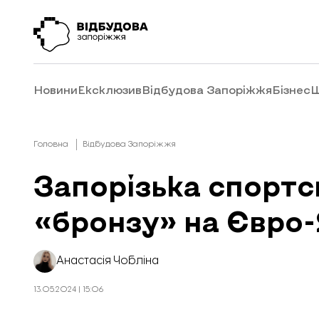
Новини
Ексклюзив
Відбудова Запоріжжя
Бізнес
Ш
Головна
Відбудова Запоріжжя
Запорізька спорт
«бронзу» на Євро-
Анастасія Чобліна
13.05.2024 | 15:06