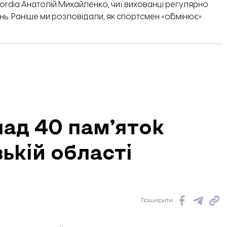
ordia
Анатолій Михайленко,
чиї вихованці регулярно
нь.
Раніше ми розповідали
, як спортсмен «обмінює»
ад 40 памʼяток
ькій області
Поширити: