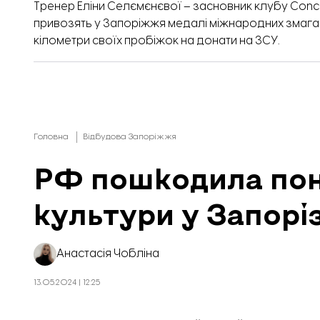
Тренер Еліни Селємєнєвої – засновник клубу Conc
привозять у Запоріжжя медалі міжнародних змага
кілометри своїх пробіжок на донати на ЗСУ.
Головна
Відбудова Запоріжжя
РФ пошкодила пон
культури у Запоріз
Анастасія Чобліна
13.05.2024 | 12:25