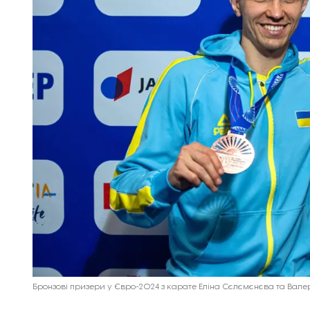
Бронзові призери у Євро-2024 з карате Еліна Сєлємєнєва та Вале