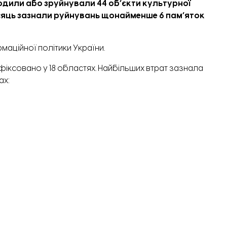
кодили або зруйнували 44 обʼєкти культурної
сяць
зазнали руйнувань
щонайменше 6 памʼяток
рмаційної політики України.
іксовано у 18 областях. Найбільших втрат зазнала
ах:
нщині (30 обʼєктів), Сумщині (25 обʼєктів), Львівщині