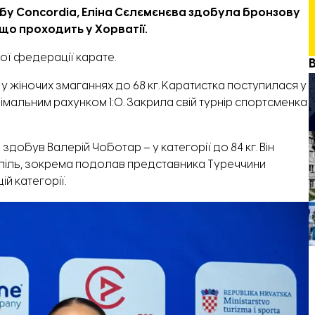
бу Concordia
, Еліна Сєлємєнєва здобула бронзову
що проходить у Хорватії.
ої федерації карате.
 жіночих змаганнях до 68 кг. Каратистка поступилася у
інімальним рахунком 1:0. Закрила свій турнір спортсменка
добув Валерій Чоботар – у категорії до 84 кг. Він
оспіль, зокрема подолав представника Туреччини
й категорії.