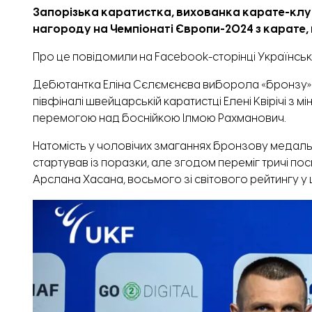
Запорізька каратистка, вихованка
карате-клу
нагороду на Чемпіонаті Європи-2024 з карате, 
Про це
повідомили
на Facebook-сторінці Українськ
Дебютантка Еліна Сєлємєнєва виборола «бронзу» у
півфіналі швейцарській каратистці Елені Квірічі з м
перемогою над боснійкою Ілмою Рахманович.
Натомість у чоловічих змаганнях бронзову медаль з
стартував із поразки, але згодом переміг тричі п
Арслана Хасана, восьмого зі світового рейтингу у ці