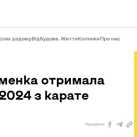
лях додому
Відбудова. Життя
Колонки
Про нас
сменка отримала
2024 з карате
Поширити: