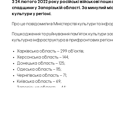
З 24 лютого 2022 року російські військові пош
спадщини у Запорізькій області.
За минулий мі
культури у регіоні.
Про це
повідомили
в Міністерстві культури та інфо
Пошкодження та руйнування пам’яток культури заф
культурна інфраструктура в прифронтових регіон
Харківська область – 299 обʼєктів;
Херсонська область – 144;
Донецька область – 125;
Одеська область – 115;
Чернігівська область – 71;
Київська область – 69;
Запорізька область – 44;
Миколаївська область – 44.
Значна частина руйнувань зафіксована також на Луга
(34 обʼєкти) та Дніпропетровщині (36 обʼєктів).