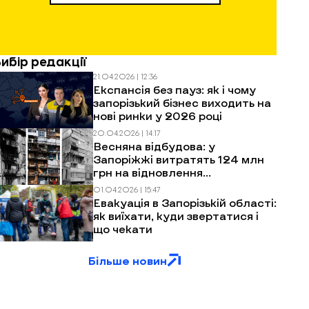
Вибір редакції
21.04.2026 | 12:36
Експансія без пауз: як і чому
запорізький бізнес виходить на
нові ринки у 2026 році
20.04.2026 | 14:17
Весняна відбудова: у
Запоріжжі витратять 124 млн
грн на відновлення
багатоповерхівок після
01.04.2026 | 15:47
обстрілів
Евакуація в Запорізькій області:
як виїхати, куди звертатися і
що чекати
Більше новин