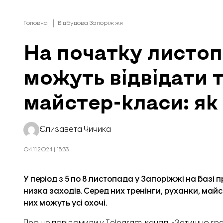
Головна
Відбудова Запоріжжя
На початку листоп
можуть відвідати т
майстер-класи: як
Єлизавета Чичика
04.11.2024 | 15:33
У період з 5 по 8 листопада у Запоріжжі на базі 
низка заходів. Серед них тренінги, руханки, май
них можуть усі охочі.