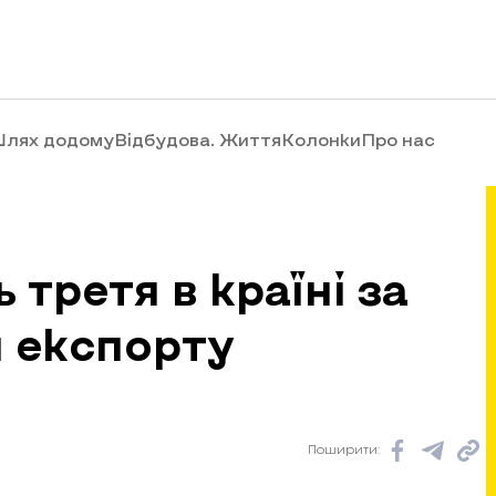
лях додому
Відбудова. Життя
Колонки
Про нас
 третя в країні за
 експорту
Поширити: