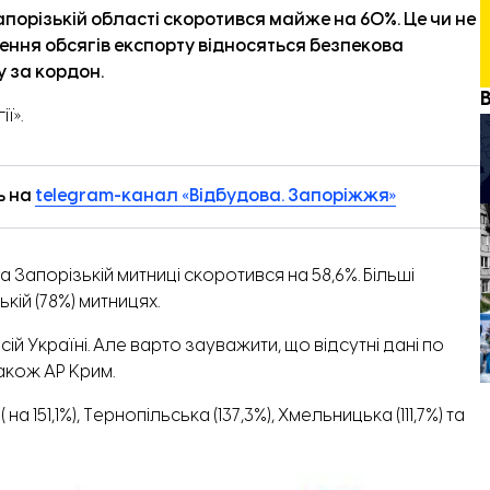
 Запорізькій області скоротився майже на 60%. Це чи не
ення обсягів експорту відносяться безпекова
у за кордон.
ї».
ь на
telegram-канал «Відбудова. Запоріжжя»
на Запорізькій митниці скоротився на 58,6%. Більші
кій (78%) митницях.
й Україні. Але варто зауважити, що відсутні дані по
також АР Крим.
 151,1%), Тернопільська (137,3%), Хмельницька (111,7%) та