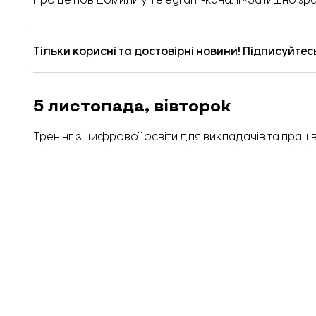
Про це
повідомили
у Telegram-каналі «Затишно sp
Тільки корисні та достовірні новини! Підписуйтес
5 листопада, вівторок
Тренінг з цифрової освіти для викладачів та працівн
необхідно зареєструватися за цим
посиланням
.
6 листопада, середа
Заняття з розвиваючими іграми для дітей 3-4 років «Ф
реєстрації треба заповнити форму за цим
посила
Тренінг «Базові знання з фотографії». Час: 15:00-16
попередньої реєстрації за цим
посиланням
.