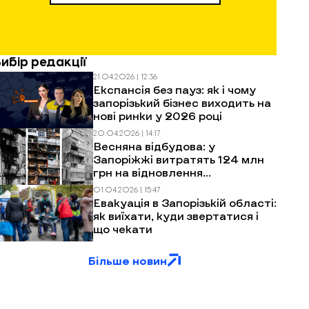
Вибір редакції
21.04.2026 | 12:36
Експансія без пауз: як і чому
запорізький бізнес виходить на
нові ринки у 2026 році
20.04.2026 | 14:17
Весняна відбудова: у
Запоріжжі витратять 124 млн
грн на відновлення
багатоповерхівок після
01.04.2026 | 15:47
обстрілів
Евакуація в Запорізькій області:
як виїхати, куди звертатися і
що чекати
Більше новин