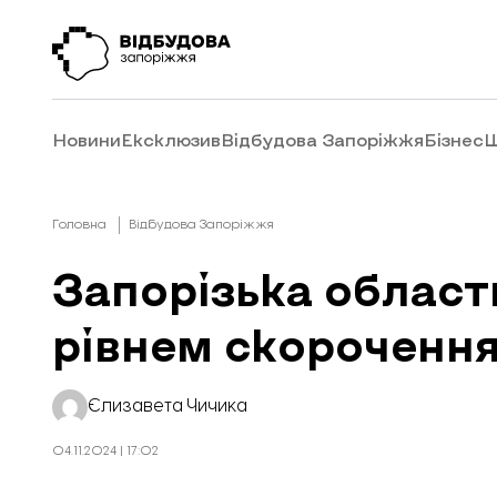
Новини
Ексклюзив
Відбудова Запоріжжя
Бізнес
Ш
Головна
Відбудова Запоріжжя
Запорізька область
рівнем скорочення
Єлизавета Чичика
04.11.2024 | 17:02