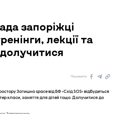
ада запоріжці
ренінги, лекції та
 долучитися
Поширити:
простору Затишно space від БФ «Схід SOS» відбудеться
стер класи, заняття для дітей тощо. Долучитися до