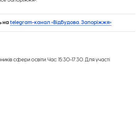
ace Запоріжжя».
ь на
telegram-канал «Відбудова. Запоріжжя»
иків сфери освіти. Час: 15:30-17:30. Для участі
рукти та овочі: від саду до столу». Час: 11:30-12:30. Для
нням
.
:00. Захід доступний для чоловіків та жінок за