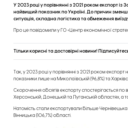
У 2023 році у порівнянні з 2021 роком експорт із
найвищий показник по Україні. До причин зменш
ситуація, складна логістика та обмеження виїзд
Про це
повідомили
у ГО «Центр економічної стратегі
Тільки корисні та достовірні новини! Підписуйтес
Так, у 2023 році у порівнянні з 2021 роком експорт 
показники лише на Миколаївській (96,8%) та Харківсь
Скорочення обсягів експорту спостерігається по всі
Херсонській, Донецькій та Луганській областях, а 
Натомість стали експортували більше Чернівецька ( на
Вінницька (106,7%) області.