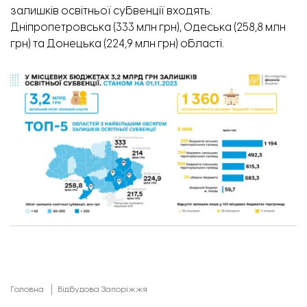
залишків освітньої субвенції входять:
Дніпропетровська (333 млн грн), Одеська (258,8 млн
грн) та Донецька (224,9 млн грн) області.
Головна
Відбудова Запоріжжя