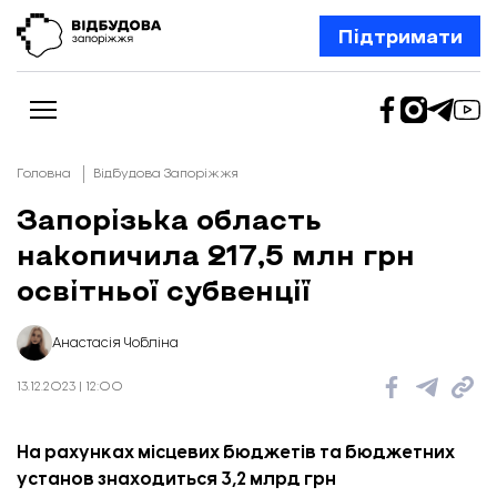
Підтримати
Головна
Відбудова Запоріжжя
Запорізька область
накопичила 217,5 млн грн
Новини
Відбудова Запоріжжя
освітньої субвенції
Ексклюзив
Бізнес
Шлях додому
Анастасія Чобліна
Відбудова. Життя
Колонки
13.12.2023 | 12:00
Про нас
Редакційна політика
На рахунках місцевих бюджетів та бюджетних
установ знаходиться 3,2 млрд грн