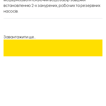
модернізувати існуючий водозабір завдяки
встановленню 2-х занурених, робочих та резервних
насосів.
Завантажити ще...
ПІДТРИМАЙТЕ
РОБОТУ
КОМАНДИ
«ВІДБУДОВИ.
ЗАПОРІЖЖЯ»!
Підтримати