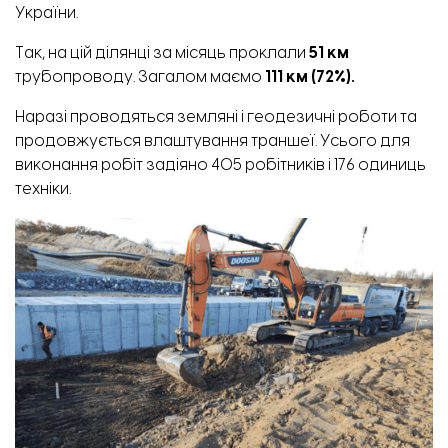
України.
Так, на цій ділянці за місяць
проклали
51 км
трубопроводу. Загалом маємо
111 км (72%).
Наразі проводяться земляні і геодезичні роботи та
продовжується влаштування траншеї. Усього для
виконання робіт задіяно 405 робітників і 176 одиниць
техніки.