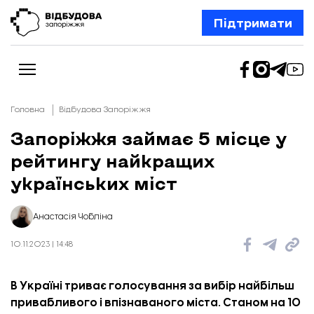
Підтримати
Головна
Відбудова Запоріжжя
Запоріжжя займає 5 місце у
рейтингу найкращих
Новини
Відбудова Запоріжжя
українських міст
Ексклюзив
Бізнес
Шлях додому
Анастасія Чобліна
Відбудова. Життя
Колонки
10.11.2023 | 14:48
Про нас
Редакційна політика
В Україні триває голосування за вибір найбільш
привабливого і впізнаваного міста.
Станом на 10