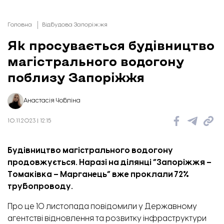
Головна
Відбудова Запоріжжя
Як просувається будівництво
магістрального водогону
поблизу Запоріжжя
Анастасія Чобліна
10.11.2023 | 12:15
Будівництво магістрального водогону
продовжується. Наразі на ділянці “Запоріжжя –
Томаківка – Марганець” вже проклали 72%
трубопроводу.
Про це 10 листопада
повідомили
у Державному
агентстві відновлення та розвитку інфраструктури