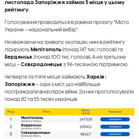
листопада Запоріжжя займає 5 місце у цьому
рейтингу.
Голосування
проводиться
в рамках проєкту “Місто
України – національний вибір”.
Незважаючи на тривалу окупацію, нині в рейтингу
лідирують
Мелітополь
(понад 147 тис. голосів) та
Бердянськ
(понад 100 тис. голосів). А на третьому
місці –
Сєвєродонецьк
з 96-тисячною підтримкою.
Четверте та п’яте місце займають
Харків
і
Запоріжжя
– одні з міст, що найбільше
постраждали внаслідок війни. За них проголосували
понад 82 та 55 тисяч українців.