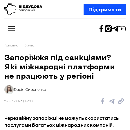
Підтримати
Головна
Бізнес
Запоріжжя під санкціями?
Які міжнародні платформи
Новини
Відбудова Запоріжжя
не працюють у регіоні
Ексклюзив
Бізнес
Шлях додому
Дарія Симоненко
Відбудова. Життя
Колонки
23.03.2025 | 13:20
Про нас
Редакційна політика
Через війну запоріжці не можуть скористатись
послугами багатьох міжнародних компаній.