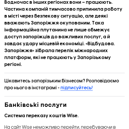
Водночас в інших регіонах вони – працюють.
Частина компаній тимчасово припинила роботу
в місті через безпекову ситуацію, але деякі
вважають Запоріжжя окупованим. Така
інформаційна плутанина не лише обмежує
доступ запоріжців до важливих послуг, а й
завдає удару місцевій економіці. «
Відбудова.
Запоріжжя
» зібрала перелік міжнародних
платформ, які не працюють у Запорізькому
регіоні.
Цікавитесь запорізьким бізнесом? Розповідаємо
про нього в інстаграмі -
підписуйтесь!
Банківські послуги
Система переказу коштів Wise.
На сайт Wise неможливо перейти, перебуваючи в