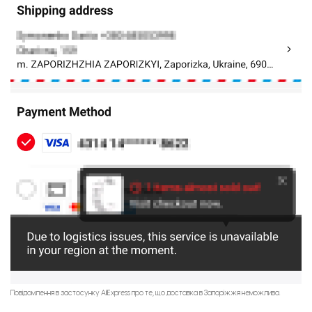
Повідомлення в застосунку AliExpress про те, що доставка в Запоріжжя неможлива.