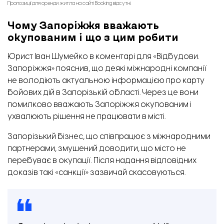
Пропозиції для оренди житла на сайті Booking відсутні.
Помилка, яку показує сайт Wise запоріжцям.
Чому Запоріжжя вважають
окупованим і що з цим робити
Юрист Іван Шумейко в коментарі для «Відбудови.
Запоріжжя» пояснив, що деякі міжнародні компанії
не володіють актуальною інформацією про карту
бойових дій в Запорізькій області. Через це вони
помилково вважають Запоріжжя окупованим і
ухвалюють рішення не працювати в місті.
Запорізький бізнес, що співпрацює з міжнародними
партнерами, змушений доводити, що місто не
перебуває в окупації. Після надання відповідних
доказів такі «санкції» зазвичай скасовуються.