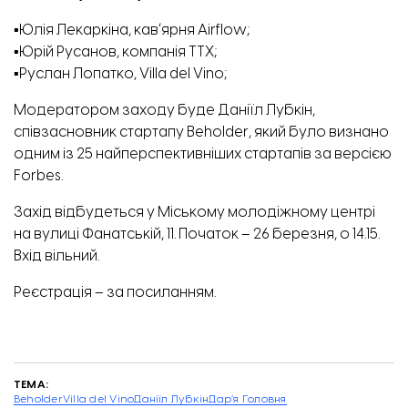
▪️Юлія Лекаркіна, кавʼярня Airflow;
▪️Юрій Русанов, компанія ТТХ;
▪️Руслан Лопатко, Villa del Vino;
Модератором заходу буде Даніїл Лубкін,
співзасновник стартапу Beholder, який було визнано
одним із 25 найперспективніших стартапів за версією
Forbes.
Захід відбудеться у Міському молодіжному центрі
на вулиці Фанатській, 11. Початок – 26 березня, о 14.15.
Вхід вільний.
Запорізької області немає в переліку областей, куди можна замовити доставку з Temu.
Реєстрація – за
посиланням
.
ТЕМА:
Beholder
Villa del Vino
Даніїл Лубкін
Дар’я Головня