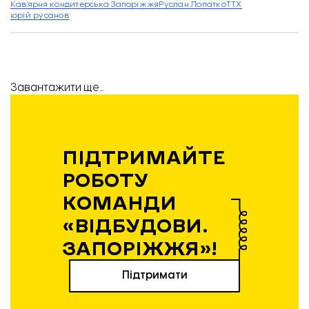
Кав’ярня кондитерська Запоріжжя
Руслан Лопатко
ТТХ
юрій русанов
Завантажити ще...
ПІДТРИМАЙТЕ
РОБОТУ
КОМАНДИ
«ВІДБУДОВИ.
ЗАПОРІЖЖЯ»!
Зареєструватись користувачу на сайті Etsy із Запорізької області неможливо.
Підтримати