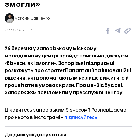
змогли»
Повідомлення в застосунку AliExpress про те, що доставка в Запоріжжя неможлива.
Максим Савченко
23.03.2025 | 11:14
26 березня у запорізькому міському
молодіжному центрі пройде панельна дискусія
«Бізнеси, які змогли». Запорізькі підприємці
розкажуть про стратегії адаптації та інноваційні
рішення, які допомагають їм не лише вижити, а й
процвітати в умовах кризи. Про це «
Відбудові.
Запоріжжя
» повідомили у
пресслужбі
центру.
Цікавитесь запорізьким бізнесом? Розповідаємо
про нього в інстаграмі -
підписуйтесь!
До дискусії долучаться: