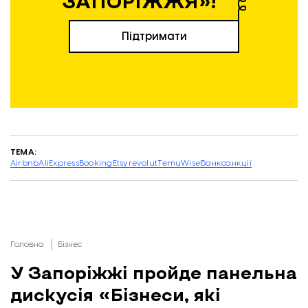
ЗАПОРІЖЖЯ»!
Підтримати
ТЕМА:
Airbnb
AliExpress
Booking
Etsy
revolut
Temu
Wise
банк
санкції
Головна
Бізнес
У Запоріжжі пройде панельна
дискусія «Бізнеси, які