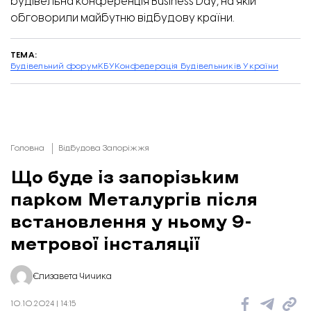
будівельна конференція Business Day, на якій
обговорили майбутню відбудову країни.
ТЕМА:
будівельний форум
КБУ
Конфедерація будівельників України
Головна
Відбудова Запоріжжя
Що буде із запорізьким
парком Металургів після
встановлення у ньому 9-
метрової інсталяції
Єлизавета Чичика
10.10.2024 | 14:15