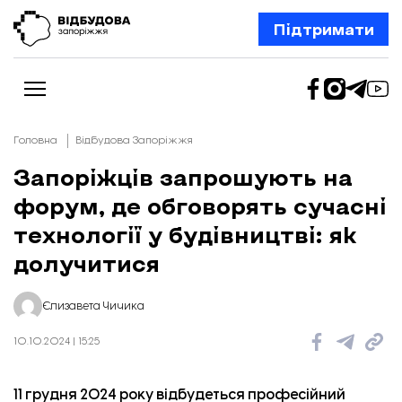
Підтримати
Головна
Відбудова Запоріжжя
Запоріжців запрошують на
форум, де обговорять сучасні
Новини
Відбудова Запоріжжя
технології у будівництві: як
Ексклюзив
Бізнес
долучитися
Шлях додому
Відбудова. Життя
Колонки
Єлизавета Чичика
Про нас
Редакційна політика
10.10.2024 | 15:25
11 грудня 2024 року відбудеться професійний