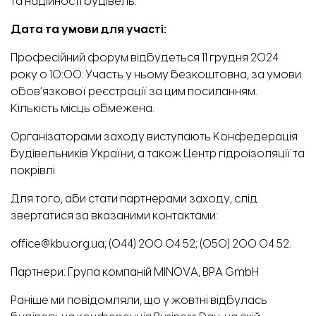
та надійності будівель.
Дата та умови для участі:
Професійний форум відбудеться 11 грудня 2024
року о 10:00. Участь у ньому безкоштовна, за умови
обов’язкової реєстрації за цим
посиланням
.
Кількість місць обмежена.
Організаторами заходу виступають Конфедерація
будівельників України, а також Центр гідроізоляції та
покрівлі
Для того, аби стати партнерами заходу, слід
звертатися за вказаними контактами:
office@kbu.org.ua;
(044) 200 04 52;
(050) 200 04 52.
Партнери: Група компаній MINOVA, BPA GmbH
Раніше ми повідомляли, що
у жовтні відбулась