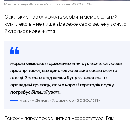
Макет інсталяція «Дерево пам’яті». Зображення: «‎GOGOLFEST»
Оскільки у парку можуть зробити меморіальний
комплекс, він не лише збереже свою зелену зону, а
й отримає нове життя.
Наразі меморіал гармонійно інтегрується в існуючий
простір парку, використовуючи вже наявні алеї та
площі. Зелені насадження будуть оновлені та
приведені до ладу, адже наразі територія парку
потребує більшої уваги,
Максим Демський, директор «‎GOGOLFEST»
Також у парку покращиться інфрастутура. Там
встановлять сучасні лавочки, освітлювальні системи
та смітники. Меморіальна інсталяція буде повністю