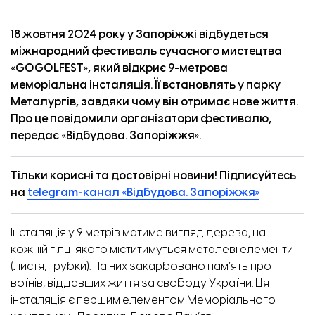
18 жовтня 2024 року у Запоріжжі відбудеться
міжнародний фестиваль сучасного мистецтва
«‎GOGOLFEST», який
відкриє
9-метрова
меморіальна інсталяція. Її встановлять у парку
Металургів, завдяки чому він отримає нове життя.
Про це повідомили організатори фестивалю,
передає «‎
Відбудова. Запоріжжя
».
Тільки корисні та достовірні новини! Підписуйтесь
на
telegram-канал «Відбудова. Запоріжжя»
Інсталяція у 9 метрів матиме вигляд дерева, на
кожній гілці якого міститимуться металеві елементи
(листя, трубки). На них закарбовано пам’ять про
воїнів, віддавших життя за свободу України. Ця
інсталяція є першим елементом Меморіального