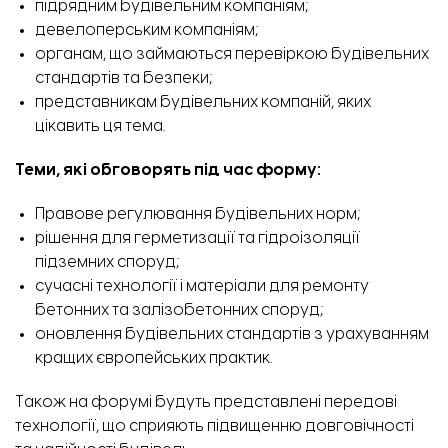
підрядним будівельним компаніям;
девелоперським компаніям;
органам, що займаються перевіркою будівельних
стандартів та безпеки;
представникам будівельних компаній, яких
цікавить ця тема.
Теми, які обговорять під час форму:
Правове регулювання будівельних норм;
рішення для герметизації та гідроізоляції
підземних споруд;
сучасні технології і матеріали для ремонту
бетонних та залізобетонних споруд;
оновлення будівельних стандартів з урахуванням
кращих європейських практик.
Також на форумі будуть представлені передові
технології, що сприяють підвищенню довговічності