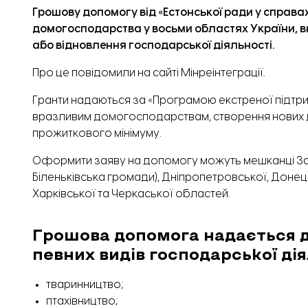
Грошову допомогу від «Естонської ради у справа
домогосподарства у восьми областях України, в
або відновлення господарської діяльності.
Про це
повідомили
на сайті Мінреінтеграції.
Гранти надаються за «Програмою екстреної підтрим
вразливим домогосподарствам, створення нових д
прожиткового мінімуму.
Оформити заяву на допомогу можуть мешканці Запо
Біленьківська громади), Дніпропетровської, Донец
Харківської та Черкаської областей.
Грошова допомога надається д
певних видів господарської дія
тваринництво;
птахівництво;