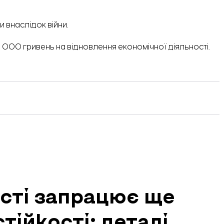
 внаслідок війни.
6 000 гривень на відновлення економічної діяльності.
асті запрацює ще
тійкості: деталі