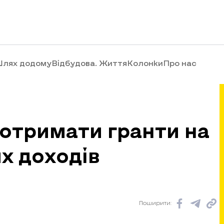
лях додому
Відбудова. Життя
Колонки
Про нас
отримати гранти на
х доходів
Поширити: