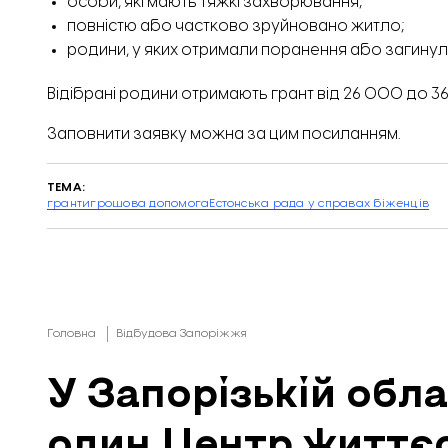
особи, які мають тяжкі захворювання;
повністю або частково зруйновано житло;
родини, у яких отримали поранення або загинули
Відібрані родини отримають грант від 26 000 до 3
Заповнити заявку можна за цим
посиланням
.
ТЕМА:
гранти
грошова допомога
Естонська рада у справах біженців
Головна
Відбудова Запоріжжя
У Запорізькій обл
один Центр життєс