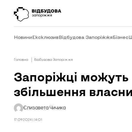
Новини
Ексклюзив
Відбудова Запоріжжя
Бізнес
Ш
Головна
Відбудова Запоріжжя
Запоріжці можуть 
збільшення власни
Єлизавета Чичика
17.09.2024 | 14:01