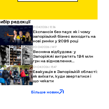
Вибір редакції
21.04.2026 | 12:36
Експансія без пауз: як і чому
запорізький бізнес виходить на
нові ринки у 2026 році
20.04.2026 | 14:17
Весняна відбудова: у
Запоріжжі витратять 124 млн
грн на відновлення
багатоповерхівок після
01.04.2026 | 15:47
обстрілів
Евакуація в Запорізькій області:
як виїхати, куди звертатися і
що чекати
Більше новин