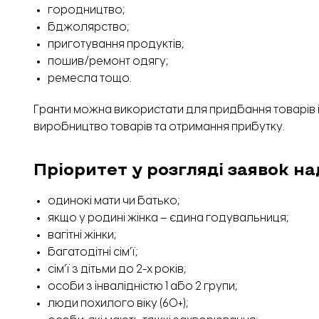
городництво;
бджолярство;
приготування продуктів;
пошив/ремонт одягу;
ремесла тощо.
Гранти можна використати для придбання товарів і
виробництво товарів та отримання прибутку.
Пріоритет у розгляді заявок н
одинокі мати чи батько;
якщо у родині жінка – єдина годувальниця;
вагітні жінки;
багатодітні сім’ї;
сім’ї з дітьми до 2-х років;
особи з інвалідністю 1 або 2 групи;
люди похилого віку (60+);