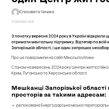
Єлизавета Чичика
17.09.2024 | 12:37
З початку вересня 2024 року в Україні відкрили ще
отримати ментальну підтримку. Відтепер по всій к
Запорізькій області, і ще один запрацює незаба
Про це
повідомили
на сайті Мінсоцполітики.
Станом на вересень 2024 року Центри життєстійкост
Крим, Луганська та Херсонська області.
Мешканці Запорізької області
просторів за такими адресам:
релокована Енергодарська міська територіальна