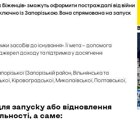
х біженців» зможуть оформити постраждалі від війни
ключно із Запорізькою. Вона спрямована на запуск
ки засобів до існування». Її мета – допомога
жерел доходу та підтримка у досягненні
різької (Запорізькій район, Вільнянська та
ької, Кіровоградської, Миколаївської, Полтавської,
ля запуску або відновлення
льності, а саме: