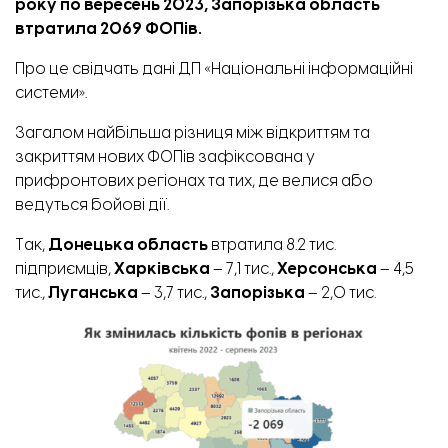
року по вересень 2023, Запорізька область
втратила 2069 ФОПів.
Про це свідчать
дані
ДП «Національні інформаційні
системи».
Загалом найбільша різниця між відкриттям та
закриттям нових ФОПів зафіксована у
прифронтових регіонах та тих, де велися або
ведуться бойові дії.
Так,
Донецька область
втратила 8.2 тис.
підприємців,
Харківська
– 7,1 тис.,
Херсонська
– 4,5
тис.,
Луганська
– 3,7 тис.,
Запорізька
– 2,0 тис.