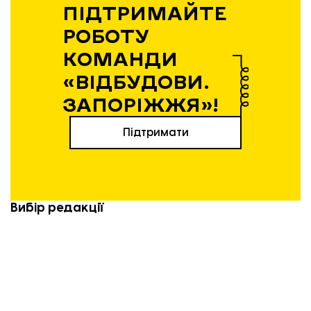
ПІДТРИМАЙТЕ
РОБОТУ
КОМАНДИ
«ВІДБУДОВИ.
ЗАПОРІЖЖЯ»!
Підтримати
Вибір редакції
21.04.2026 | 12:36
Експансія без пауз: як і чому
запорізький бізнес виходить на
нові ринки у 2026 році
20.04.2026 | 14:17
Весняна відбудова: у Запоріжжі
витратять 124 млн грн на