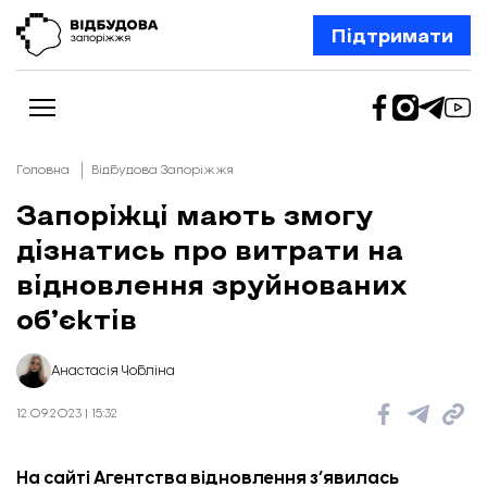
Підтримати
Головна
Відбудова Запоріжжя
Запоріжці мають змогу
дізнатись про витрати на
Новини
Відбудова Запоріжжя
відновлення зруйнованих
Ексклюзив
Бізнес
об’єктів
Шлях додому
Відбудова. Життя
Колонки
Анастасія Чобліна
Про нас
Редакційна політика
12.09.2023 | 15:32
На сайті Агентства відновлення з’явилась