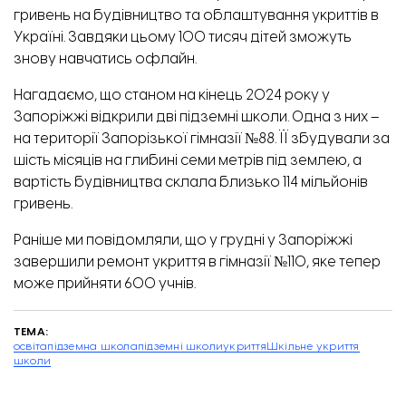
гривень на будівництво та облаштування укриттів в
Україні. Завдяки цьому 100 тисяч дітей зможуть
знову навчатись офлайн.
Нагадаємо, що станом на кінець 2024 року у
Запоріжжі відкрили дві підземні школи. Одна з них –
на території Запорізької гімназії №88
. ЇЇ збудували за
шість місяців на глибині семи метрів під землею, а
вартість будівництва склала близько 114 мільйонів
гривень.
Раніше ми повідомляли, що у грудні
у Запоріжжі
завершили ремонт укриття в гімназії №110, яке тепер
може прийняти 600 учнів
.
ТЕМА:
освіта
підземна школа
підземні школи
укриття
Шкільне укриття
школи