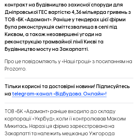
контракт на будівництво захисної споруди для
Дніпровської ГЕС вартістю 4,36 мільярда гривень з
ТОВ «БК «Адамант». Раніше у тендерах цієї фірми
була реконструкція
сміттєзвалища в селі під
Києвом, а також незавершені угоди на
реконструкцію трамвайної лінії Києві та
будівництво мосту на Закарпатті.
Про це
повідомляють
у «Наші гроші» з посиланням на
Prozorro.
Тільки корисні та достовірні новини! Підписуйтесь
на
telegram-канал «Відбудова. Онлайн»!
ТОВ «БК «Адамант» раніше входило до складу
корпорації «Укрбуд», коли її контролював Максим
Микитась. Наразі ця фірма зареєстрована на
Закарпатті та належить мешканцю Ужгорода