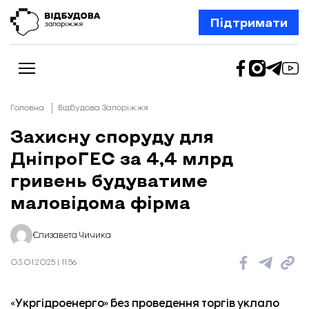
Підтримати
Головна
Відбудова Запоріжжя
Захисну споруду для
ДніпроГЕС за 4,4 млрд
Новини
Відбудова Запоріжжя
гривень будуватиме
Ексклюзив
Бізнес
маловідома фірма
Шлях додому
Відбудова. Життя
Колонки
Єлизавета Чичика
Про нас
Редакційна політика
03.01.2025 | 11:56
«Укргідроенерго» без проведення торгів уклало