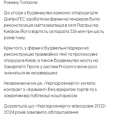
Роману Топазли.
До угоди з будівництва захисної споруди для
ДніпроГЕС здобутком фірми на тендерах була
реконструкція сміттєзвалища в селі Підгірці під
Києвом. Його вартість складала 326 млн грн шість
років тому.
Крім того, у фірми є будівельні підряди на
реконструкцію трамвайної лінії та протизсувні
споруди в Києві, а також будівництво мосту на
Закарпатті. Проте у системі Prozorro вони досі
значаться як незавершені.
Незважаючи на це, «Укргідроенерго» уклало
контракт з «Адамант» без відкритих торгів та з
закритим від публікації кошторисом.
Додається, що «Укргідроенерго» впродовж 2022-
2024 років замовило облаштування