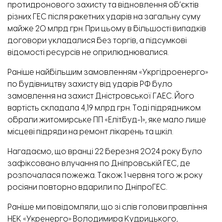
протидронового захисту та відновлення об’єктів
різних ГЕС після ракетних ударів на загальну суму
майже 20 млрд грн. При цьому в більшості випадків
договори укладалися без торгів, а підсумкові
відомості ресурсів не оприлюднювалися.
Раніше найбільшим замовленням «Укргідроенерго»
по будівництву захисту від ударів РФ було
замовлення на захист Дністровської ГАЕС. Його
вартість складала 4,19 млрд грн. Тоді підрядником
обрали житомирське ПП «Елітбуд-1», яке мало лише
місцеві підряди на ремонт лікарень та шкіл.
Нагадаємо, що
вранці 22 березня 2024 року
було
зафіксовано влучання по Дніпровській ГЕС, де
розпочалася пожежа. Також
1 червня того ж року
росіяни повторно вдарили по ДніпроГЕС.
Раніше ми повідомляли, що зі слів голови правління
НЕК «Укренерго» Володимира Кудрицького,