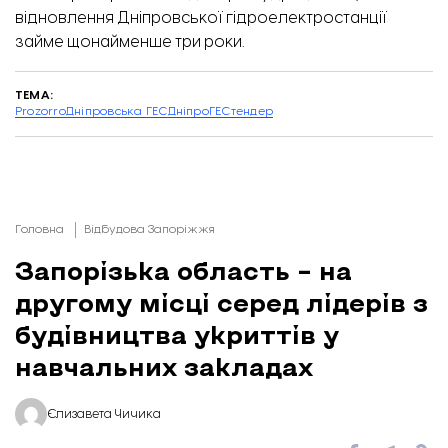
відновлення Дніпровської гідроелектростанції
займе щонайменше три роки
.
ТЕМА:
Prozorro
Дніпровська ГЕС
ДніпроГЕС
тендер
Головна
Відбудова Запоріжжя
Запорізька область – на
другому місці серед лідерів з
будівництва укриттів у
навчальних закладах
Єлизавета Чичика