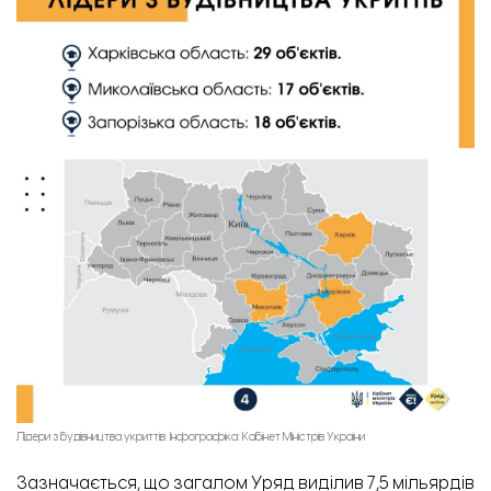
Лідери з будівництва укриттів. Інфографіка: Кабінет Міністрів України
Зазначається, що загалом Уряд виділив 7,5 мільярдів