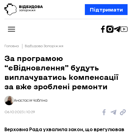
Підтримати
Головна
Відбудова Запоріжжя
За програмою
“єВідновлення” будуть
Новини
Відбудова Запоріжжя
виплачуватись компенсації
Ексклюзив
Бізнес
за вже зроблені ремонти
Шлях додому
Відбудова. Життя
Колонки
Анастасія Чобліна
Про нас
Редакційна політика
06.10.2023 | 10:29
Верховна Рада ухвалила закон, що врегулював