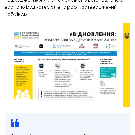
пошкодження житла, та чек-лист із встановленою
вартістю будматеріалів та робіт, затверджений
Кабміном.