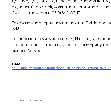
Додамо, що у випадку незаконного переміщення ді
окупованій території, можна повідомити про це пр
Ємець за номером: (050) 562-03-13.
Також можна звернутися на гарячі лінії міністерс
1648.
Нагадаємо, що минулого тижня, 14 липня, з окупов
області на підконтрольну українському уряду тер
річного Артура.
ТЕМА:
діти
Мінреінтеграції
окупація
повернення з окупації
Українська м
Головна
Ексклюзив