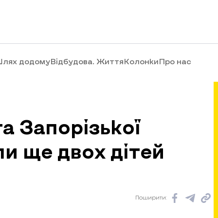
лях додому
Відбудова. Життя
Колонки
Про нас
а Запорізької
и ще двох дітей
Поширити: