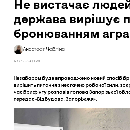
Не вистачає людей
держава вирішує п
бронюванням агра
Анастасія Чобліна
17.07.2024 | 13:51
Незабаром буде впроваджено новий спосіб бро
вирішить питання з нестачею робочої сили, зокр
час брифінгу розповів голова Запорізької обла
передає «
Відбудова. Запоріжжя
».