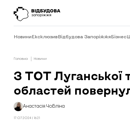
Новини
Ексклюзив
Відбудова Запоріжжя
Бізнес
Ш
Головна
Новини
З ТОТ Луганської т
областей повернул
Анастасія Чобліна
17.07.2024 | 16:21