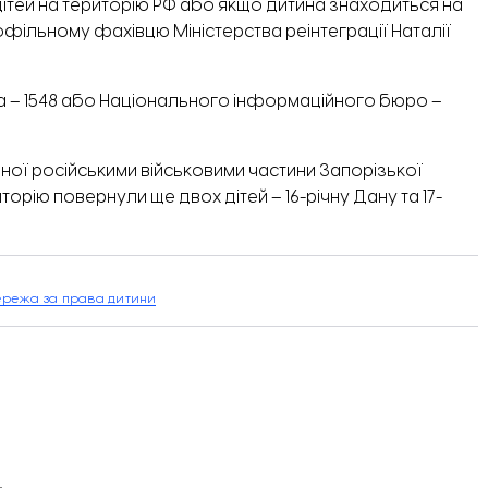
тей на територію РФ або якщо дитина знаходиться на
офільному фахівцю Міністерства реінтеграції Наталії
тва – 1548 або Національного інформаційного бюро –
аної російськими військовими частини Запорізької
иторію
повернули ще двох дітей
– 16-річну Дану та 17-
ережа за права дитини