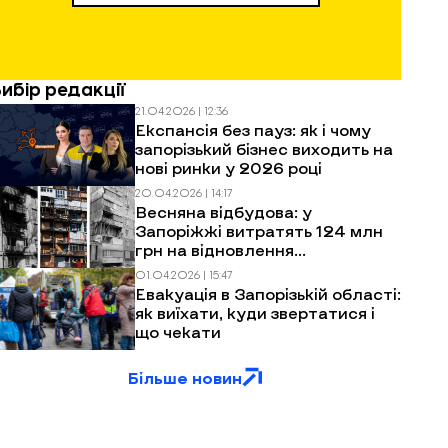
Вибір редакції
21.04.2026 | 12:36
Експансія без пауз: як і чому
запорізький бізнес виходить на
нові ринки у 2026 році
20.04.2026 | 14:17
Весняна відбудова: у
Запоріжжі витратять 124 млн
грн на відновлення
багатоповерхівок після
01.04.2026 | 15:47
обстрілів
Евакуація в Запорізькій області:
як виїхати, куди звертатися і
що чекати
Більше новин