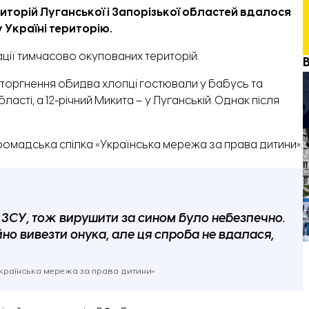
риторій Луганської і Запорізької областей вдалося
 Україні територію.
рації тимчасово окупованих територій.
торгнення обидва хлопці гостювали у бабусь та
ласті, а 12-річний Микита – у Луганській. Однак після
ромадська спілка «Українська мережа за права дитини».
 ЗСУ, тож вирушити за сином було небезпечно.
о вивезти онука, але ця спроба не вдалася,
Українська мережа за права дитини»