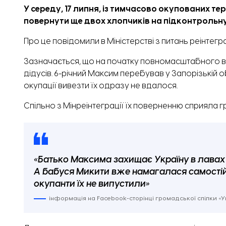
У середу, 17 липня, із тимчасово окупованих те
повернути ще двох хлопчиків на підконтрольну
Про це
повідомили
в Міністерстві з питань реінтег
Зазначається, що на початку повномасштабного в
дідусів. 6-річний Максим перебував у Запорізькій об
окупації вивезти їх одразу не вдалося.
Спільно з Мінреінтеграції їх поверненню
сприяла
г
«Батько Максима захищає Україну в лавах
А бабуся Микити вже намагалася самостійн
окупанти їх не випустили»
інформація на Facebook-сторінці громадської спілки «