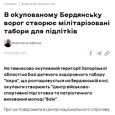
Головна
Відбудова Запоріжжя
В окупованому Бердянську
ворог створює мілітарізовані
табори для підлітків
Анастасія Чобліна
11.02.2024 | 13:17
На тимчасово окупованій території Запорізької
області на базі дитячого оздоровчого табору
“Іскра”, що розташовується на Бердянській косі,
окупанти створюють “Центр військово-
спортивної підготовки та патріотичного
виховання молоді “Воїн”.
Про це
повідомили
в Центрі національного спротиву.