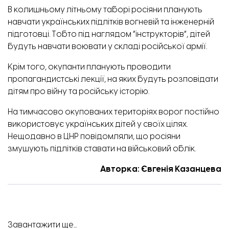
В колишньому літньому таборі росіяни планують
навчати українських підлітків вогневій та інженерній
підготовці. Тобто під наглядом “інструкторів”, дітей
будуть навчати воювати у складі російської армії.
Крім того, окупанти планують проводити
пропагандистські лекції, на яких будуть розповідати
дітям про війну та російську історію.
На тимчасово окупованих територіях ворог постійно
використовує українських дітей у своїх цілях.
Нещодавно в ЦНР
повідомляли
, що росіяни
змушують підлітків ставати на військовий облік.
Авторка: Євгенія Казанцева
Завантажити ще...