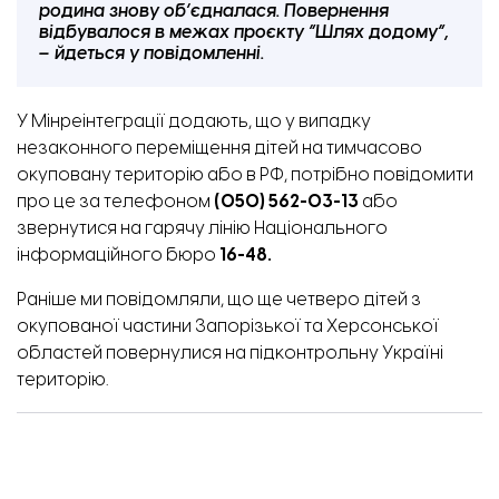
родина знову об’єдналася. Повернення
відбувалося в межах проєкту “Шлях додому”,
– йдеться у повідомленні.
У Мінреінтеграції додають, що у випадку
незаконного переміщення дітей на тимчасово
окуповану територію або в РФ, потрібно повідомити
про це за телефоном
(050) 562-03-13
або
звернутися на гарячу лінію Національного
інформаційного бюро
16-48.
Раніше ми повідомляли,
що ще четверо дітей з
окупованої частини Запорізької та Херсонської
областей повернулися на підконтрольну Україні
територію.