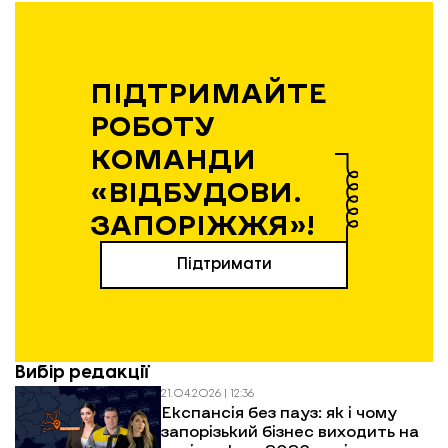
ПІДТРИМАЙТЕ
РОБОТУ
КОМАНДИ
«ВІДБУДОВИ.
ЗАПОРІЖЖЯ»!
Підтримати
Вибір редакції
21.04.2026 | 12:36
Експансія без пауз: як і чому
запорізький бізнес виходить на