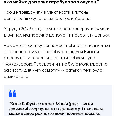
яка майже два роки перебувала в окупації.
Про це
повідомили
в Міністерстві з питань
реінтеграції окупованих територій України.
У грудні 2023 року до міністерства звернулася мати
дівчинки, яка просила допомогти повернути доньку.
На момент початку повномасштабної війни дівчинка
гостювала там у своїх бабусі та дідуся. Виїхати
одразу вони не могли, оскільки бабуся була
тяжкохворою. Перевозити її не було можливості, а
забирати дівчинку самотужки батькам теж було
ризиковано.
“Коли бабусі не стало, Марія (ред. – мати
дівчинки) звернулася по допомогу. І ось після
майже двох років, які вони провели нарізно,