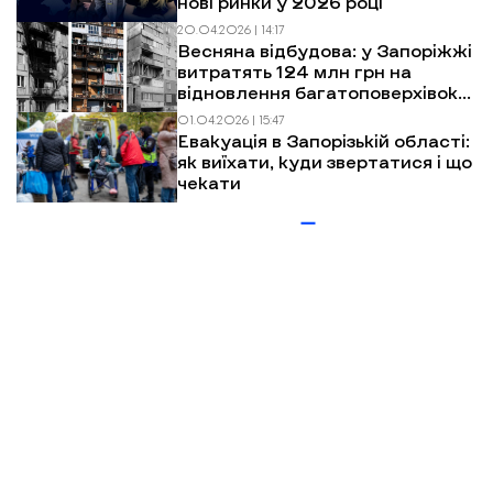
нові ринки у 2026 році
20.04.2026 | 14:17
Весняна відбудова: у Запоріжжі
витратять 124 млн грн на
відновлення багатоповерхівок
після обстрілів
01.04.2026 | 15:47
Евакуація в Запорізькій області:
як виїхати, куди звертатися і що
чекати
Більше новин
МИ У СОЦМЕРЕЖАХ