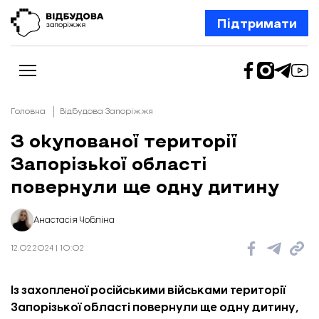
Підтримати
Головна
Відбудова Запоріжжя
З окупованої території
Запорізької області
Новини
Відбудова Запоріжжя
повернули ще одну дитину
Ексклюзив
Бізнес
Шлях додому
Анастасія Чобліна
Відбудова. Життя
Колонки
12.02.2024 | 10:02
Про нас
Редакційна політика
Із захопленої російськими військами території
Запорізької області повернули ще одну дитину,