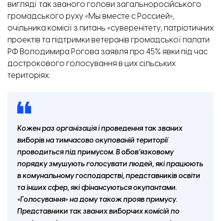
вигляді так званого голови загальноросійського
громадського руху «Мы вместе с Россией»,
очільника комісії з питань «суверенітету, патріотичних
проектів та підтримки ветеранів громадської палати
РФ Володимира Рогова
заявля
про 45% явки під час
дострокового голосування в цих сільських
територіях.
Кожен раз організація і проведення так званих
виборів на тимчасово окупованій території
проводиться під примусом. В обов’язковому
порядку змушують голосувати людей, які працюють
в комунальному господарстві, представників освіти
та інших сфер, які фінансуються окупантами.
«Голосування» на дому також прояв примусу.
Представники так званих виборчих комісій по