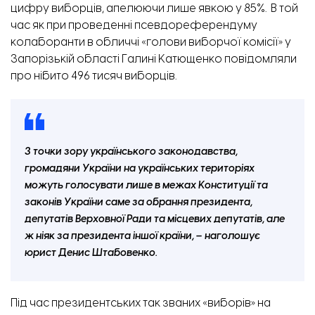
цифру виборців, апелюючи лише явкою у 85%. В той
час як при проведенні псевдореферендуму
колаборанти в обличчі «голови виборчої комісії» у
Запорізькій області Галині Катющенко
повідомляли
про нібито 496 тисяч виборців.
З точки зору українського законодавства,
громадяни України на українських територіях
можуть голосувати лише в межах Конституції та
законів України саме за обрання президента,
депутатів Верховної Ради та місцевих депутатів, але
ж ніяк за президента іншої країни, – наголошує
юрист Денис Штабовенко.
Під час президентських так званих «виборів» на