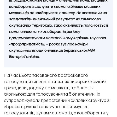
впродовж майже місяця – очевидний намір місцевих
колаборантів долучити якомога більше місцевих
мешканців до «виборчого» процесу. Не зважаючи на
заздалегідь визначений результат на тимчасово
окупованих територіях, така активність пояснюється
намаганням топ-колаборантів регіону
продемонструвати московському керівництву свою
«профпридатність, – розказує про наміри
окупаційної влади очільниця Бердянської МВА
Вікторія Галіціна.
Під час цього так званого дострокового
голосування «члени дільничних виборчих комісій»
приходили додому до мешканців області зі
скринькою для голосування та бюлетенями. Їх
супроводжували представники силових структур зі
зброєю в руках. І фактично люди змушені
голосувати під дулами автоматів, а колаборанти, у