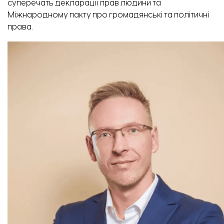
суперечать декларації прав людини та
Міжнародному пакту про громадянські та політичні
права.