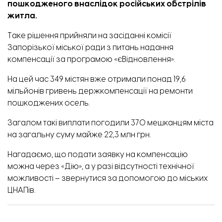
пошкодженого внаслідок російських обстрілів
житла.
Таке рішення
прийняли
на засіданні комісії
Запорізької міської ради з питань надання
компенсації за програмою «єВідновлення».
На цей час 349 містян вже отримали понад 19,6
мільйонів гривень держкомпенсації на ремонти
пошкоджених осель.
Загалом такі виплати погодили 370 мешканцям міста
на загальну суму майже 22,3 млн грн.
Нагадаємо, що подати заявку на компенсацію
можна через
«Дію»
, а у разі відсутності технічної
можливості – звернутися за допомогою до
міських
ЦНАПів.