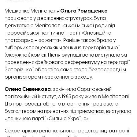
Мешканка Мелітополя
Ольга Ромащенко
працювала у державних структурах, була
депутаткою
Мелітопольської міської ради від
проросійської політичної партії «Опозиційна
платформа – за життя». Раніше також брала у
виборчих процесах як членкиня територіальної
(окружної) комісії. Після окупації вона
виступала
за
проведення фейкового референдуму на території
Запорізької області та сама стала безпосереднім
організатором незаконного заходу.
Олена Сивенкова
, закінчила Саратовський
політехнічний інститут, з 1983 року живе в Мелітополі.
До повномасштабного вторгнення працювала
бухгалтером на приватних підприємствах,
виступала
членкинею партії «Сильна Україна».
Секретаркою регіонального представництва партії