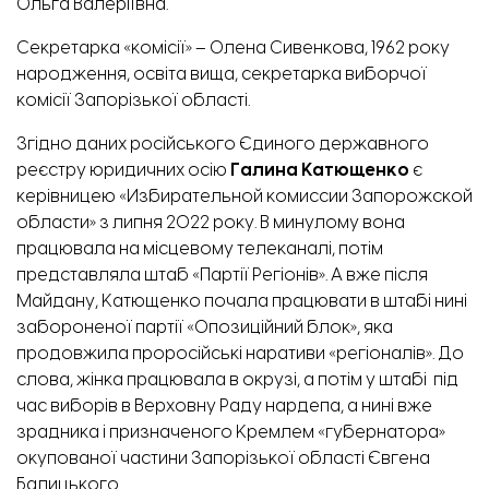
Ольга Валеріївна.
Секретарка «комісії» – Олена Сивенкова, 1962 року
народження, освіта вища, секретарка виборчої
комісії Запорізької області.
Згідно
даних
російського Єдиного державного
реєстру юридичних осію
Галина Катющенко
є
керівницею «Избирательной комиссии Запорожской
области» з липня 2022 року. В минулому вона
працювала на місцевому телеканалі, потім
представляла
штаб «Партії Регіонів». А вже після
Майдану, Катющенко почала працювати в штабі нині
забороненої партії «Опозиційний блок», яка
продовжила проросійські наративи «регіоналів». До
слова, жінка працювала в окрузі, а потім у
штабі
під
час виборів в Верховну Раду нардепа, а нині вже
зрадника і призначеного Кремлем «губернатора»
окупованої частини Запорізької області Євгена
Балицького.