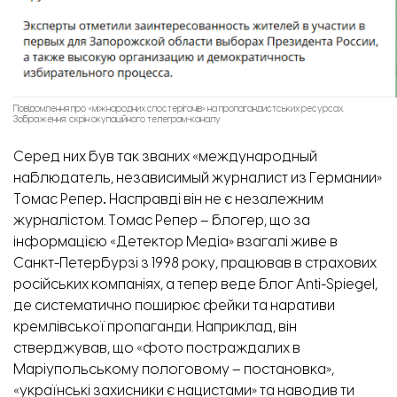
Повідомлення про «міжнародних спостерігачів» на пропагандистських ресурсах.
Зображення: скрін окупаційного телеграм-каналу
Серед них був так званих «международный
наблюдатель, независимый журналист из Германии»
Томас Репер
.
Насправді він не є незалежним
журналістом. Томас Репер – блогер, що за
інформацією
«Детектор Медіа»
взагалі живе в
Санкт-Петербурзі з 1998 року, працював в страхових
російських компаніях, а тепер веде блог
Anti-Spiegel,
де систематично поширює фейки та наративи
кремлівської пропаганди. Наприклад, він
стверджував
, що «фото постраждалих в
Маріупольському пологовому – постановка»,
«
українські захисники є
нацистами» та наводив ти