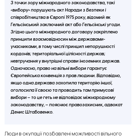
З точки зору міжнародного законодавства, такі
«вибору» порушують акт Наради з безпеки і
співробітництва в Європі 1975 року, відомий як
Гельсінський заключний акт або Гельсінські угоди.
Згідно цього міжнародного договору закріплено
принципи взаємовідносин між державами-
учасниками, в тому числі принцип непорушності
кордонів; територіальної цілісності держав;
невтручання у внутрішні справи іноземних держав.
Одночасно, право на вільні вибори гарантує
Європейська конвенція з прав людини. Відповідно,
якщо одна держава захопила територію іншої,
оголосила її своєю та проводить там примусові
вибори – то це геть не відповідає міжнародному
законодавству, – пояснює правозахисник, адвокат
Денис Штабовенко.
Люди в окупації позбавлені можливості вільного