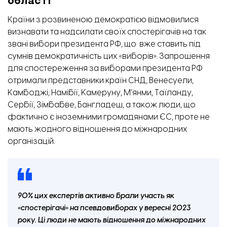
Країни з розвиненою демократією відмовилися
визнавати та надсилати своїх спостерігачів на так
звані вибори президента РФ, що вже ставить під
сумнів демократичність цих «виборів». Запрошення
для спостереження за виборами президента РФ
отримали представники країн СНД, Венесуели,
Камбоджі, Намібії, Камеруну, М’янми, Таїланду,
Сербії, Зімбабве, Бангладеш, а також люди, що
фактично є іноземними громадянами ЄС, проте не
мають жодного відношення до міжнародних
організацій.
90% цих експертів активно брали участь як
«спостерігачі» на псевдовиборах у вересні 2023
року. Ці люди не мають відношення до міжнародних