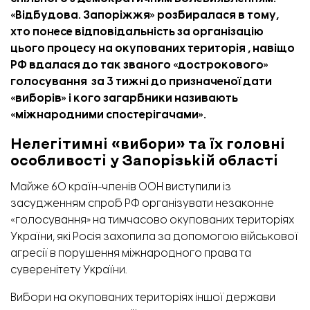
«
Відбудова. Запоріжжя
» розбиралася в тому,
хто понесе відповідальність за організацію
цього процесу на окупованих територія , навіщо
РФ вдалася до так званого «дострокового»
голосування за 3 тижні до призначеної дати
«виборів» і кого загарбники називають
«міжнародними спостерігачами».
Нелегітимні «вибори» та їх головні
особливості у Запорізькій області
Майже 60 країн-членів ООН
виступили
із
засудженням спроб РФ організувати незаконне
«голосування» на тимчасово окупованих територіях
України, які Росія захопила за допомогою військової
агресії в порушення міжнародного права та
суверенітету України.
Вибори на окупованих територіях іншої держави