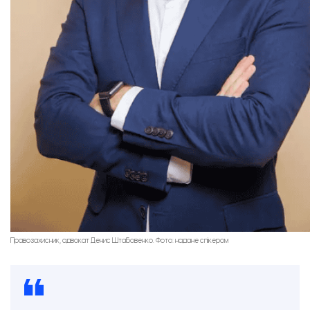
Правозахисник, адвокат Денис Штабовенко. Фото: надане спікером