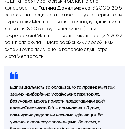
«Єдина Росія» у Запорізькій області стала
колаборантка
Галина Данильченко.
У 2000-2015
роках вона працювала на посаді бухгалтерки, потім
директорки Мелітопольського заводу підшипників
ковзання. З 2015 року —
членкинею
(потім
секретаркою) Мелітопольської міської ради. У 2022
році після окупації міста російськими збройними
силами була
призначена
головою адміністрації
міста Мелітополь.
Відповідальність за організацію та проведення так
званих «виборів» на українських територіях,
безумовно, мають понести представники всієї
владної вертикалі РФ – починаючи з Путіна,
закінчуючи рядовими членами «дільниць». Всі
учасники процесу є злочинцями. Зокрема, в