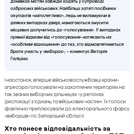
домівках містян завжди ходять у супроводі
озброєних військових. Найбільш затяті посібники
окупантів «наполегливо», ледь не виламуючи в
деяких випадках двері, намагаються змусити
місцевих долучитись до «голосування». У випадках
прямої відмови від «голосування» натякають на
«особливе відношення» до тих, хто відмовлятиметься
брати участь у «виборах», – коментує Вікторія
Галіціна.
І наостанок, вперше військовослужбовці країни-
агресора голосували на захоплених територіях на
так званих виборчих дільницях «у регіонах
дислокації з’єднань та військових частин». Їх голоси
фактично приплюсували до електорального фарсу
«виборців» по Запорізькій області.
Хто понесе відповідальність за