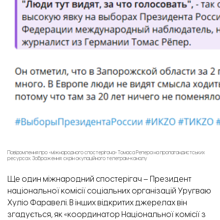
Повідомлення про «міжнародного спостерігача» Томаса Репера на пропагандистських
ресурсах. Зображення: скрін окупаційного телеграм-каналу
Ще один міжнародний спостерігач – Президент
національної комісії соціальних організацій Уругваю
Хуліо Фаравелі.
В інших відкритих джерелах він
згадується
, як «координатор Національної комісії з