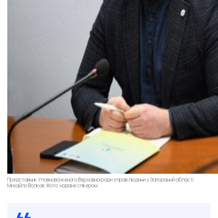
Представник Уповноваженого Верховної ради з прав людини у Запорізькій області
Михайло Волков. Фото: надане спікером