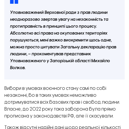
Уповноважений Верховної ради з прав людини
неодноразово звертав увагу на незаконність та
протиправність в принципі цього процесу.
Абсолютно всі права на окупованих територіях
порушуються, мені важко виокремити щось одне,
можна просто цитувати Загальну декларацію прав
людини, – прокоментував представник
Уповноваженого у Запорізькій області Михайло
Волков.
Вибори в умовах воєнного стану самі по собі
незаконні, бо в таких умовах неможливо
дотримуватися всіх базових прав і свобод людини.
Власне, до 2022 року така заборона була прямо
прописана у законодавстві РФ, але її скасували.
Також відсутні надійні дані щодо реальної кількості