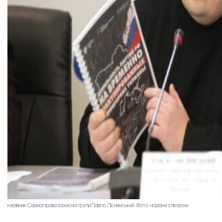
керівник Східної правозахисної групи Павло Ліснянський. Фото: надане спікером