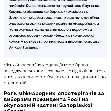
Бердянську відповідальність за проведення
«виборів» було покладено на гауляйтера Сауленко.
Керувала місцевою «виборчою» комісією Інна
Щетиніна – місцева зрадниця, яка до початку війни
очолювала один з міських комітетів мікрорайону, а
після окупації пішла на співпрацю з ворогом та
отримала посаду голови «Бердянської виборчої
комісії, – розказує про вертикаль виборів на місцях
Вікторія Галіціна.
Міський голова Енергодару Дмитро Орлов
погоджується з цим і зазначає, що відповідальність
мають понести всі, хто був так чи інакше дотичний до
організацій
Роль міжнародних спостерігачів за
виборами президента Росії на
окупованій частині Запорізької
області