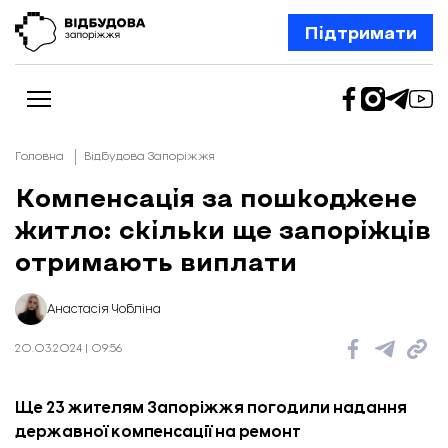
Підтримати
Головна
Відбудова Запоріжжя
Компенсація за пошкоджене
житло: скільки ще запоріжців
Новини
Відбудова Запоріжжя
отримають виплати
Ексклюзив
Бізнес
Шлях додому
Анастасія Чобліна
Відбудова. Життя
Колонки
20.03.2024 | 09:56
Про нас
Редакційна політика
Ще 23 жителям Запоріжжя погодили надання
державної компенсації на ремонт