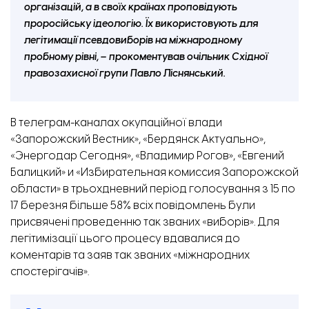
організацій, а в своїх країнах проповідують
проросійську ідеологію. Їх використовують для
легітимації псевдовиборів на міжнародному
пробному рівні, – прокоментував очільник Східної
правозахисної групи Павло Ліснянський.
В телеграм-каналах окупаційної влади
«Запорожский Вестник», «Бердянск Актуально»,
«Энергодар Сегодня», «Владимир Рогов», «Евгений
Балицкий» и «Избирательная комиссия Запорожской
области» в трьохдневний період голосування з 15 по
17 березня більше 58% всіх повідомлень були
присвячені проведенню так званих «виборів». Для
легітимізації цього процесу вдавалися до
коментарів та заяв так званих «міжнародних
спостерігачів».