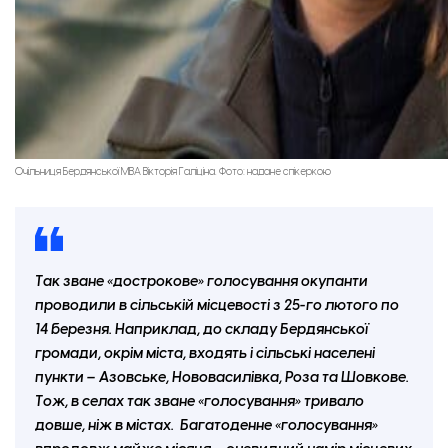
Очільниця Бердянської МВА Вікторія Галіціна. Фото: надане спікеркою
Так зване «дострокове» голосування окупанти
проводили в сільській місцевості з 25-го лютого по
14 березня. Наприклад, до складу Бердянської
громади, окрім міста, входять і сільські населені
пункти – Азовське, Нововасилівка, Роза та Шовкове.
Тож, в селах так зване «голосування» тривало
довше, ніж в містах. Багатоденне «голосування»