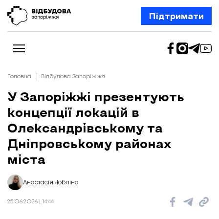
Підтримати
Головна
Відбудова Запоріжжя
У Запоріжжі презентують
концепції локацій в
Новини
Відбудова Запоріжжя
Олександрівському та
Ексклюзив
Бізнес
Дніпровському районах
Шлях додому
міста
Відбудова. Життя
Колонки
Про нас
Редакційна політика
Анастасія Чобліна
25.06.2026 | 14:44