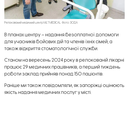
Релокований медичний центр MLT MEDICAL. Фото: ЗОДА
В планах центру – надання безоплатної допомоги
для учасників бойових дій та членів їхніх сімей, а
також відкриття стоматологічної служби.
Станом на вересень 2024 року в релокованій лікарні
працює 29 медичних працівників, а перший тиждень
роботи заклад прийняв понад 150 пацієнтів.
Раніше ми також повідомляли,
як запоріжці оцінюють
якість надання медичних послуг у місті.
ТЕМА:
лікарня
Мелітополь