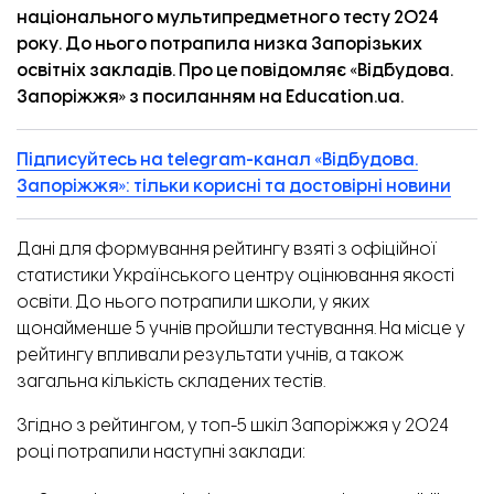
національного мультипредметного тесту 2024
року. До нього потрапила низка Запорізьких
освітніх закладів. Про це повідомляє
«
Відбудова.
Запоріжжя
»
з
посиланням
на Education.ua.
Підписуйтесь на telegram-канал «Відбудова.
Запоріжжя»: тільки корисні та достовірні новини
Дані для формування рейтингу взяті з офіційної
статистики Українського центру оцінювання якості
освіти. До нього потрапили школи, у яких
щонайменше 5 учнів пройшли тестування. На місце у
рейтингу впливали результати учнів, а також
загальна кількість складених тестів.
Згідно з рейтингом, у топ-5 шкіл Запоріжжя у 2024
році потрапили наступні заклади: