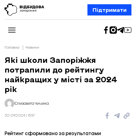
Підтримати
Головна
Новини
Які школи Запоріжжя
потрапили до рейтингу
Новини
Відбудова Запоріжжя
найкращих у місті за 2024
Ексклюзив
Бізнес
рік
Шлях додому
Відбудова. Життя
Колонки
Єлизавета Чичика
Про нас
Редакційна політика
30.09.2024 | 15:57
Рейтинг сформовано за результатами