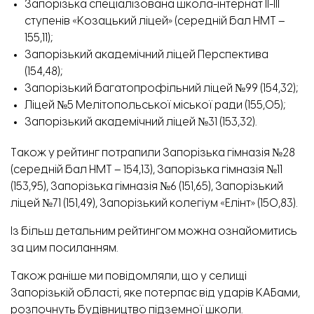
Запорізька спеціалізована школа-інтернат ІІ-ІІІ
ступенів «Козацький ліцей» (середній бал НМТ –
155,11);
Запорізький академічний ліцей Перспектива
(154,48);
Запорізький багатопрофільний ліцей №99 (154,32);
Ліцей №5 Мелітопольської міської ради (155,05);
Запорізький академічний ліцей №31 (153,32).
Також у рейтинг потрапили Запорізька гімназія №28
(середній бал НМТ – 154,13), Запорізька гімназія №11
(153,95), Запорізька гімназія №6 (151,65), Запорізький
ліцей №71 (151,49), Запорізький колегіум «Елінт» (150,83).
Із більш детальним рейтингом можна ознайомитись
за цим
посиланням.
Також раніше ми повідомляли, що
у селищі
Запорізькій області, яке потерпає від ударів КАБами,
розпочнуть будівництво підземної школи.