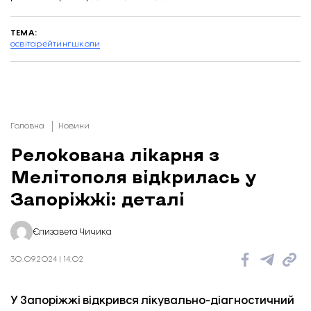
ТЕМА:
освіта
рейтинг
школи
Головна
Новини
Релокована лікарня з
Мелітополя відкрилась у
Запоріжжі: деталі
Єлизавета Чичика
30.09.2024 | 14:02
У Запоріжжі відкрився лікувально-діагностичний