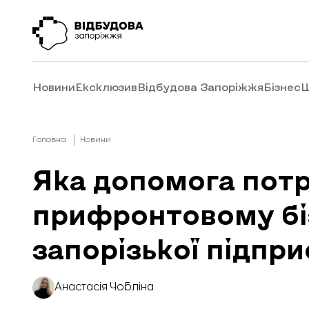
Новини
Ексклюзив
Відбудова Запоріжжя
Бізнес
Ш
Головна
Новини
Яка допомога потр
прифронтовому бі
запорізької підпр
Анастасія Чобліна