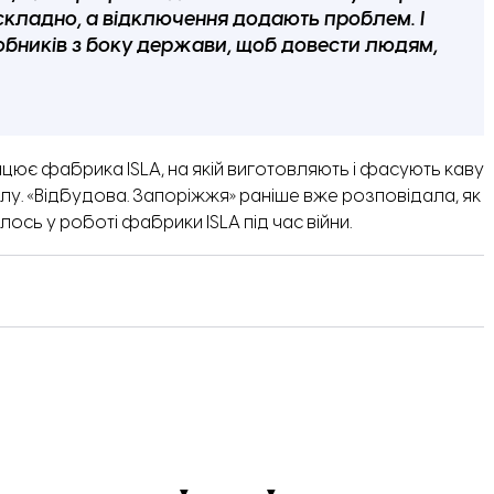
 складно, а відключення додають проблем. І
обників з боку держави, щоб довести людям,
цює фабрика ISLA, на якій виготовляють і фасують каву
у. «
Відбудова. Запоріжжя
» раніше вже розповідала, як
илось у роботі
фабрики ISLA
під час війни.