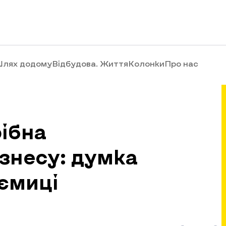
лях додому
Відбудова. Життя
Колонки
Про нас
ібна
знесу: думка
иємиці