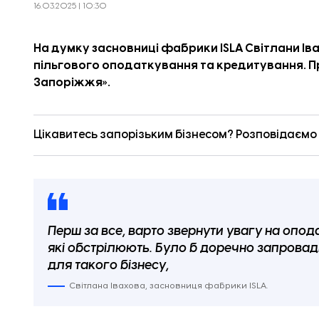
16.03.2025 | 10:30
На думку засновниці фабрики ISLA Світлани Ів
пільгового оподаткування та кредитування. П
Запоріжжя
».
Цікавитесь запорізьким бізнесом? Розповідаємо п
Перш за все, варто звернути увагу на опод
які обстрілюють. Було б доречно запровад
для такого бізнесу,
Світлана Івахова, засновниця фабрики ISLA.