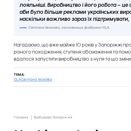
лояльніші. Виробництво і його робота – це
аби було більше реклами українських вир
наскільки важливо зараз їх підтримувати,
Світлана Івахова, засновниця фабрики ISLA.
Нагадаємо, що вже майже 10 років у Запоріжжі пра
різного походження, ступеня обсмаження та помол
вдалося запустити виробництво з нуля та що змін
ТЕМА:
ISLA
Світлана Івахова
Головна
Відбудова Запоріжжя