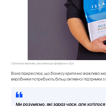
Світлана Івахова, засновниця фабрики ISLA
Вона підкреслює, що бізнесу критично важливо мат
виробники потребують більш активної підтримки з
Ми розуміємо, які зараз часи, але хотілос