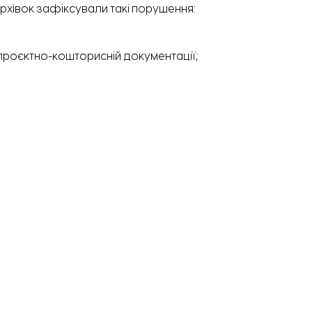
ерхівок зафіксували такі порушення:
проєктно-кошторисній документації;
ертизу, щоб перевірити фактичний стан виконаних робіт
, запитували акти виконаних робіт та документи, що
ї проігнорували запити слідства.
 витребувати у Служби відновлення такі документи:
лів;