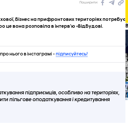
Поширити:
ахової, бізнес на прифронтових територіях потребує
ро це вона розповіла в
інтерв’ю
«
Відбудові.
ро нього в інстаграмі -
підписуйтесь!
аткування підприємців, особливо на територіях,
ити пільгове оподаткування і кредитування