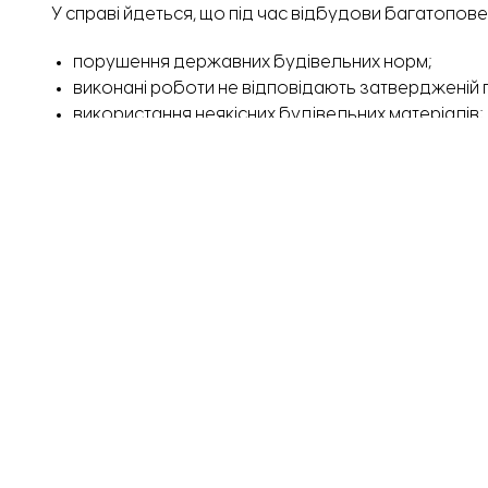
У справі йдеться, що під час відбудови багатопов
порушення державних будівельних норм;
виконані роботи не відповідають затвердженій 
використання неякісних будівельних матеріалів;
завищення обсягів виконаних робіт.
Наразі слідчі проводять будівельно-технічну експ
на об’єктах. У підрядників, залучених до відбудови
підтверджують їхню оплату. Однак підрядні компані
Через це слідчі звернулися до суду, який ухвалив
договори, укладені з підрядниками;
робочі проєкти відбудови;
календарні плани;
відомості про ціни на будівельні матеріали;
документи щодо придбання будівельних матеріа
акти виконаних робіт;