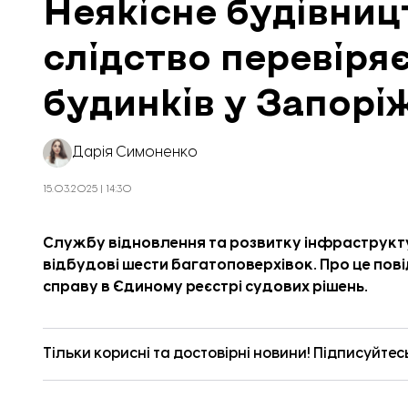
Неякісне будівницт
слідство перевіря
будинків у Запорі
Дарія Симоненко
15.03.2025 | 14:30
Службу відновлення та розвитку інфраструктур
відбудові шести багатоповерхівок. Про це пов
справу
в Єдиному реєстрі судових рішень.
Тільки корисні та достовірні новини! Підписуйтес