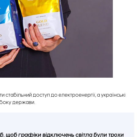
и стабільний доступ до електроенергії, а українські
 боку держави.
я б, щоб графіки відключень світла були трохи