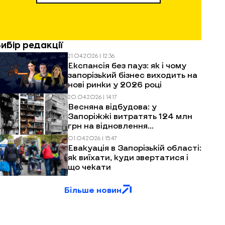
Вибір редакції
21.04.2026 | 12:36
Експансія без пауз: як і чому
запорізький бізнес виходить на
нові ринки у 2026 році
20.04.2026 | 14:17
Весняна відбудова: у
Запоріжжі витратять 124 млн
грн на відновлення
багатоповерхівок після
01.04.2026 | 15:47
обстрілів
Евакуація в Запорізькій області:
як виїхати, куди звертатися і
що чекати
Більше новин