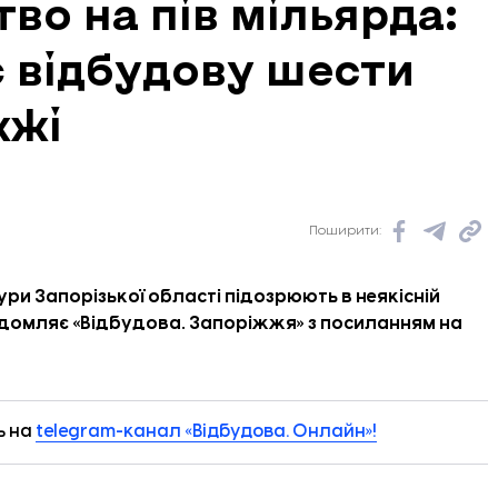
во на пів мільярда:
є відбудову шести
жжі
Поширити:
и Запорізької області підозрюють в неякісній
ідомляє «
Відбудова. Запоріжжя
» з посиланням на
ь на
telegram-канал «Відбудова. Онлайн»!