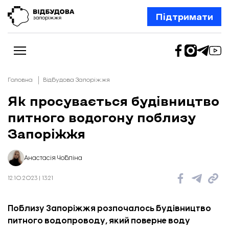
Підтримати
Головна
Відбудова Запоріжжя
Як просувається будівництво
питного водогону поблизу
Новини
Відбудова Запоріжжя
Запоріжжя
Ексклюзив
Бізнес
Шлях додому
Анастасія Чобліна
Відбудова. Життя
Колонки
12.10.2023 | 13:21
Про нас
Редакційна політика
Поблизу Запоріжжя розпочалось будівництво
питного водопроводу, який поверне воду