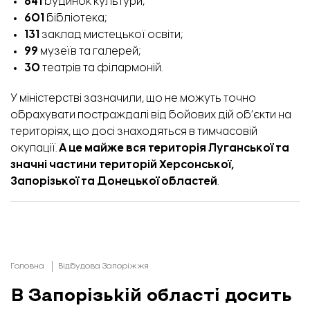
841
будинок культури;
601
бібліотека;
131
заклад мистецької освіти;
99
музеїв та галерей;
30
театрів та філармоній.
У міністерстві зазначили, що не можуть точно
обрахувати постраждалі від бойових дій об’єкти на
територіях, що досі знаходяться в тимчасовій
окупації.
А це майже вся територія Луганської та
значні частини територій Херсонської,
Запорізької та Донецької областей
.
Головна
Відбудова Запоріжжя
В Запорізькій області досить