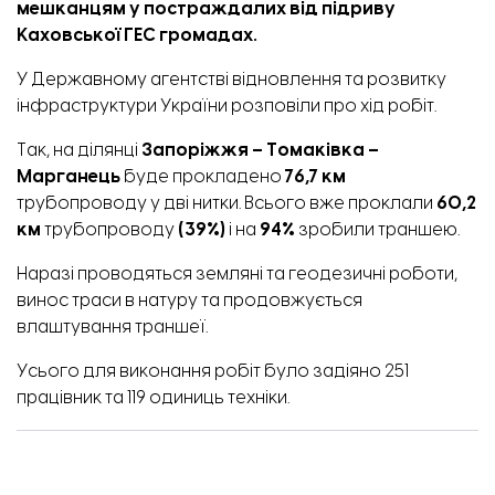
мешканцям у постраждалих від підриву
Каховської ГЕС громадах.
У Державному агентстві відновлення та розвитку
інфраструктури України
розповіли
про хід робіт.
Так, на ділянці
Запоріжжя – Томаківка –
Марганець
буде прокладено
76,7 км
трубопроводу у дві нитки. Всього вже проклали
60,2
км
трубопроводу
(39%)
і на
94%
зробили траншею.
Наразі проводяться земляні та геодезичні роботи,
винос траси в натуру та продовжується
влаштування траншеї.
Усього для виконання робіт було задіяно 251
працівник та 119 одиниць техніки.