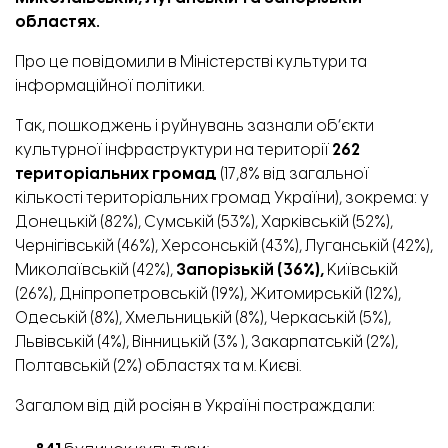
областях.
Про це
повідомили
в Міністерстві культури та
інформаційної політики.
Так, пошкоджень і руйнувань зазнали об’єкти
культурної інфраструктури на території
262
територіальних громад
(17,8% від загальної
кількості територіальних громад України), зокрема: у
Донецькій (82%), Сумській (53%), Харківській (52%),
Чернігівській (46%), Херсонській (43%), Луганській (42%),
Миколаївській (42%),
Запорізькій (36%),
Київській
(26%), Дніпропетровській (19%), Житомирській (12%),
Одеській (8%), Хмельницькій (8%), Черкаській (5%),
Львівській (4%), Вінницькій (3% ), Закарпатській (2%),
Полтавській (2%) областях та м. Києві.
Загалом від дій росіян в Україні постраждали: