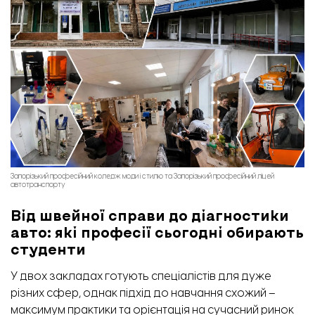
Запорізький професійний коледж моди і стилю та Запорізький професійний ліцей
автотранспорту
Від швейної справи до діагностики
авто: які професії сьогодні обирають
студенти
У двох закладах готують спеціалістів для дуже
різних сфер, однак підхід до навчання схожий –
максимум практики та орієнтація на сучасний ринок