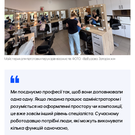
Майстерня для підготовки перукарів-візажистів. ФОТО: «Відбудова. Запоріжжя»
Ми поєднуємо професії так, щоб вони доповнювали
одна одну. Якщо людина працює адміністратором і
розуміється на оформленні простору чи композиції,
це вже зовсім інший рівень спеціаліста. Сучасному
роботодавцю потрібні люди, які можуть виконувати
кілька функцій одночасно,