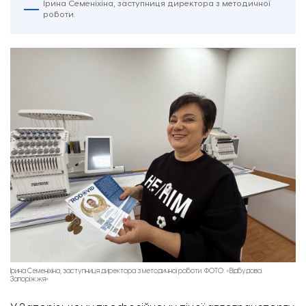
Ірина Семеніхіна, заступниця директора з методичної
роботи.
Ірина Семеніхіна, заступниця директора з методичної роботи. ФОТО: «Відбудова.
Запоріжжя»