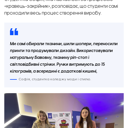
«кравець-закрійник», розповідає, що студенти самі
проходили весь процес створення виробу.
Ми самі обирали тканини, шили шопери, переносили
принти та продумували дизайн. Використовували
натуральну бавовну, тканину ріп-стоп і
світловідбивні стрічки. Ручки витримують до 15
кілограмів, а всередині є додаткові кишені,
Софія, студентка коледжу моди і стилю.
Запорізький професійний коледж моди і стилю та Запорізький професійний ліцей
автотранспорту