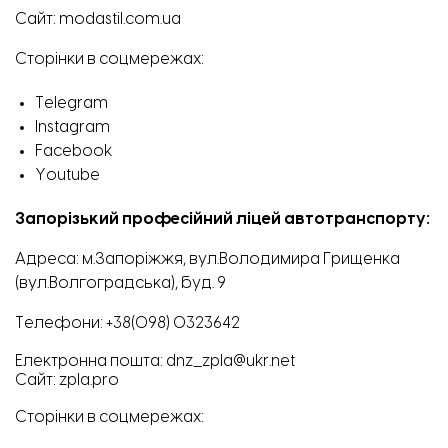
Сайт:
modastil.com.ua
Сторінки в соцмережах:
Telegram
Instagram
Facebook
Youtube
Запорізький професійний ліцей автотранспорту:
Адреса: м.Запоріжжя, вул.Володимира Грищенка
(вул.Волгоградська), буд. 9
3D-принтери в Запорізькому професійному коледжі моди і стилю. ФОТО: «Відбудова.
Запоріжжя»:
Телефони:
+38(098) 0323642
Електронна пошта: dnz_zpla@ukr.net
Сайт:
zpla.pro
Сторінки в соцмережах: