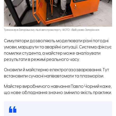
Тренажер в Запорізькому ліцеї автотранспорту. ФОТО: «Відбудова. Запоріжжя»
Симулятори дозволяють моделювати різні погодні
умови, маршрути та аварійні ситуації. Система фіксує
помилки студента, а майстер може аналізувати
результати в режимі реального часу.
Оновили й майстерню електрогазозварювання. Тут
встановили сучасні напівавтомати та плазморізи.
Майстер виробничого навчання Павло Чорний каже,
що нове обладнання значно змінило якість практики.