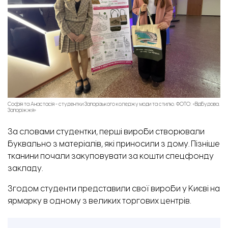
Софія та Анастасія - студентки Запорізького коледжу моди та стилю. ФОТО: «Відбудова.
Запоріжжя»
За словами студентки, перші вироби створювали
буквально з матеріалів, які приносили з дому. Пізніше
тканини почали закуповувати за кошти спецфонду
закладу.
Згодом студенти представили свої вироби у Києві на
ярмарку в одному з великих торгових центрів.