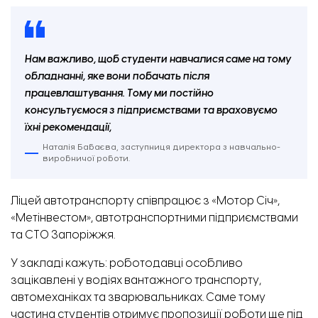
Микола Риженко, директор ліцею автотранспорту. ФОТО: «Відбудова. Запоріжжя»
Нам важливо, щоб студенти навчалися саме на тому
обладнанні, яке вони побачать після
працевлаштування. Тому ми постійно
консультуємося з підприємствами та враховуємо
їхні рекомендації,
Наталія Бабаєва, заступниця директора з навчально-
виробничої роботи.
Ліцей автотранспорту співпрацює з «Мотор Січ»,
«Метінвестом», автотранспортними підприємствами
та СТО Запоріжжя.
У закладі кажуть: роботодавці особливо
зацікавлені у водіях вантажного транспорту,
автомеханіках та зварювальниках. Саме тому
частина студентів отримує пропозиції роботи ще під