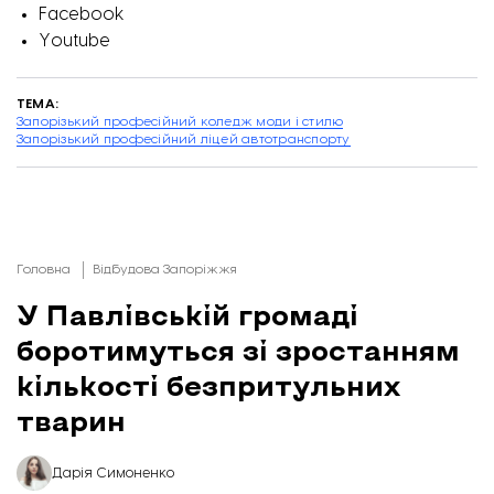
Facebook
Youtube
ТЕМА:
Запорізький професійний коледж моди і стилю
Запорізький професійний ліцей автотранспорту
Головна
Відбудова Запоріжжя
У Павлівській громаді
боротимуться зі зростанням
кількості безпритульних
тварин
Дарія Симоненко