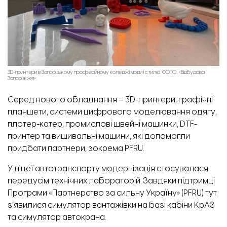
3D-принтери в Запорізькому професійному коледжі моди і стилю. ФОТО: «Відбудова.
Запоріжжя»:
Серед нового обладнання – 3D-принтери, графічні
планшети, системи цифрового моделювання одягу,
плотер-катер, промислові швейні машинки, DTF-
принтер та вишивальні машини, які допомогли
придбати партнери, зокрема PFRU.
У ліцеї автотранспорту модернізація стосувалася
передусім технічних лабораторій. Завдяки підтримці
Програми «Партнерство за сильну Україну» (PFRU) тут
з’явилися симулятор вантажівки на базі кабіни КрАЗ
та симулятор автокрана.