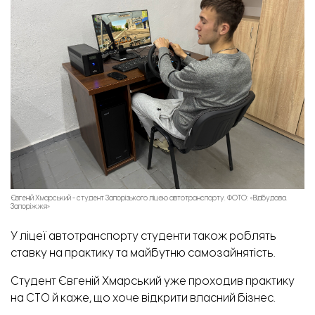
Ірина Семеніхіна, заступниця директора з методичної роботи. ФОТО: «Відбудова. Запоріжжя
Євгеній Хмарський - студент Запорізького ліцею автотранспорту. ФОТО: «Відбудова.
Запоріжжя»
У ліцеї автотранспорту студенти також роблять
ставку на практику та майбутню самозайнятість.
Студент Євгеній Хмарський уже проходив практику
на СТО й каже, що хоче відкрити власний бізнес.