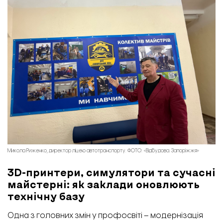
Микола Риженко, директор ліцею автотранспорту. ФОТО: «Відбудова. Запоріжжя»
3D-принтери, симулятори та сучасні
майстерні: як заклади оновлюють
технічну базу
Одна з головних змін у профосвіті – модернізація