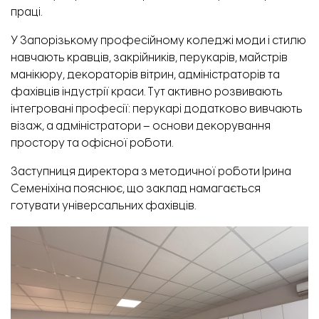
праці.
У Запорізькому професійному коледжі моди і стилю
навчають кравців, закрійників, перукарів, майстрів
манікюру, декораторів вітрин, адміністраторів та
фахівців індустрії краси. Тут активно розвивають
інтегровані професії: перукарі додатково вивчають
візаж, а адміністратори – основи декорування
простору та офісної роботи.
Заступниця директора з методичної роботи Ірина
Семеніхіна пояснює, що заклад намагається
готувати універсальних фахівців.