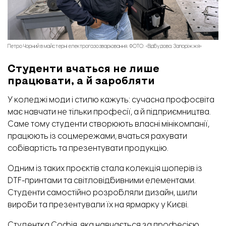
Петро Чорний в майстерні електрогазозварювання. ФОТО: «Відбудова. Запоріжжя»
Студенти вчаться не лише
працювати, а й заробляти
У коледжі моди і стилю кажуть: сучасна профосвіта
має навчати не тільки професії, а й підприємництва.
Саме тому студенти створюють власні мінікомпанії,
працюють із соцмережами, вчаться рахувати
собівартість та презентувати продукцію.
Одним із таких проєктів стала колекція шоперів із
DTF-принтами та світловідбивними елементами.
Студенти самостійно розробляли дизайн, шили
вироби та презентували їх на ярмарку у Києві.
Студентка Софія, яка навчається за професією