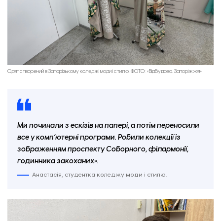
Одяг створений в Запорізькому коледжі моди і стилю. ФОТО: «Відбудова. Запоріжжя»
Ми починали з ескізів на папері, а потім переносили
все у комп’ютерні програми. Робили колекції із
зображенням проспекту Соборного, філармонії,
годинника закоханих».
Анастасія, студентка коледжу моди і стилю.