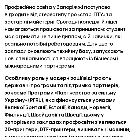
Професійна освіта у Запоріжжі поступово
відходить від стереотипу про «старі ПТУ» та
застарілі майстерні. Сьогодні коледжі й ліцеї
намагаються працювати за принципом: студент
має отримати не лише диплом, а й навички, які
реально потрібні роботодавцям. Для цього
заклади оновлюють технічну базу, запускають
нові спеціальності, співпрацюють із бізнесом і
міжнародними партнерами.
Особливу роль у модернізації відіграють
державні програми та підтримка партнерів,
зокрема Програми «Партнерство за сильну
Україну» (PFRU), яка фінансується урядами
Великої Британії, Естонії, Канади, Норвегії,
Фінляндії, Швейцарії та Швеції. цьому у
запорізьких закладах профосвіти з’являються
3D-принтери, DTF-принтери, вишивальні машини,