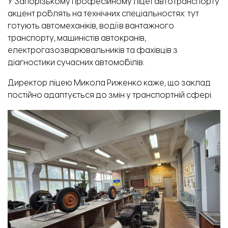
У Запорізькому професійному ліцеї автотранспорту
акцент роблять на технічних спеціальностях: тут
готують автомеханіків, водіїв вантажного
транспорту, машиністів автокранів,
електрогазозварювальників та фахівців з
діагностики сучасних автомобілів.
Директор ліцею Микола Риженко каже, що заклад
постійно адаптується до змін у транспортній сфері.