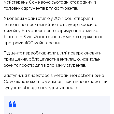
майстерень. Саме вона сьогодні стає одним із
головних аргументів для абітурієнтів.
У коледжі моди і стилю у 2024 році створили
навчально-практичний центр індустрії краси та
дизайну. На модернізацію спрямували близько
більш ніж 8 мільйонів гривень у межах державної
програми «100 майстерень».
Під центр переобладнали цілий поверх: оновили
приміщення, облаштували вентиляцію, навчальні
зони та простір для відпочинку студентів.
Заступниця директора з методичної роботи Ірина
Семеніхіна
каже, що у закладі принципово не хотіли
купувати обладнання «для звітності».