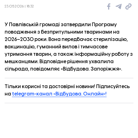
23.05.2026 | 18:32
У Павлівській громаді затвердили Програму
поводження з безпритульними тваринами на
2026–2030 роки. Вона передбачає стерилізацію,
вакцинацію, гуманний вилов і тимчасове
утримання тварин, а також інформаційну роботу з
мешканцями. Відповідне рішення ухвалила
сільрада, повідомляє «
Відбудова. Запоріжжя
».
Тренажер в Запорізькому ліцеї автотранспорту. ФОТО: «Відбудова. Запоріжжя»
Тільки корисні та достовірні новини! Підписуйтесь
на
telegram-канал «Відбудова. Онлайн»!
Мета програми – гуманно зменшити чисельність
безпритульних тварин і підвищити безпеку жителів
громади.