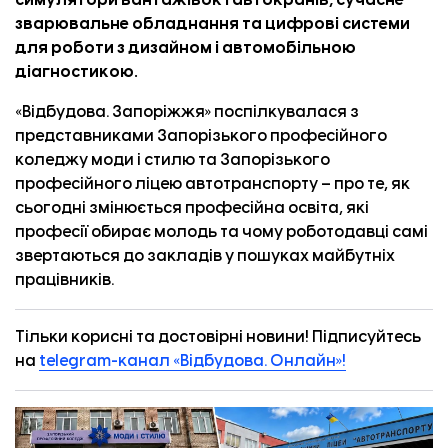
симулятори вантажівок і автокранів, сучасне
зварювальне обладнання та цифрові системи
для роботи з дизайном і автомобільною
діагностикою.
«
Відбудова. Запоріжжя
» поспілкувалася з
представниками Запорізького професійного
коледжу моди і стилю та Запорізького
професійного ліцею автотранспорту – про те, як
сьогодні змінюється професійна освіта, які
професії обирає молодь та чому роботодавці самі
звертаються до закладів у пошуках майбутніх
працівників.
Тільки корисні та достовірні новини! Підписуйтесь
на
telegram-канал «Відбудова. Онлайн»!