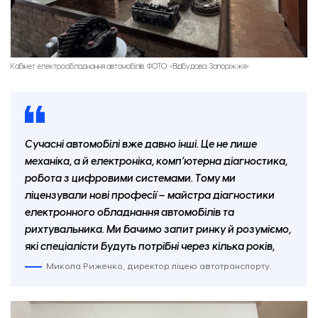
Кабінет електрообладнання автомобілів. ФОТО: «Відбудова. Запоріжжя»
Сучасні автомобілі вже давно інші. Це не лише
механіка, а й електроніка, комп’ютерна діагностика,
робота з цифровими системами. Тому ми
ліцензували нові професії – майстра діагностики
електронного обладнання автомобілів та
рихтувальника. Ми бачимо запит ринку й розуміємо,
які спеціалісти будуть потрібні через кілька років,
Микола Риженко, директор ліцею автотранспорту.