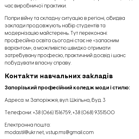
час виробничої практики.
Попри війну та складну ситуацію в регіоні, обидва
заклади продовжують набір студентів та
модернізацію майстерень. Тут переконані:
професійна освіта сьогодні стає не «запасним
варіантом», а можливістю швидко отримати
затребувану професію, практичний досвід і шанс
побудувати власну справу.
Контакти навчальних закладів
Запорізький професійний коледж моди і стилю:
Адреса: м. Запоріжжя, вул. Шкільна, буд. 3
Телефони:
+38 (066) 1516759,
+38 (068) 9351500
Електронна пошта:
modastil@ukr.net,
vstup.ms@gmail.com