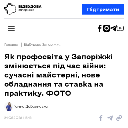
Підтримати
Головна
Відбудова Запоріжжя
Як профосвіта у Запоріжжі
змінюється під час війни:
Новини
Відбудова Запоріжжя
сучасні майстерні, нове
Ексклюзив
Бізнес
обладнання та ставка на
Шлях додому
практику. ФОТО
Відбудова. Життя
Колонки
Про нас
Редакційна політика
Ганна Добрянська
24.05.2026 | 13:45