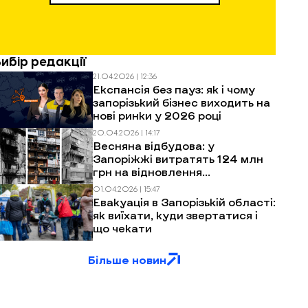
Вибір редакції
21.04.2026 | 12:36
Експансія без пауз: як і чому
запорізький бізнес виходить на
нові ринки у 2026 році
20.04.2026 | 14:17
Весняна відбудова: у
Запоріжжі витратять 124 млн
грн на відновлення
багатоповерхівок після
01.04.2026 | 15:47
обстрілів
Евакуація в Запорізькій області:
як виїхати, куди звертатися і
що чекати
Більше новин