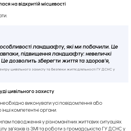
ася на відкритій місцевості
ати.
і особливості ландшафту, які ми побачили. Це
 навпаки, підвищення ландшафту: невеличкі
. Це дозволить зберегти життя та здоров’я,
тру цивільного захисту та безпеки життєдіяльності ГУ ДСНС у
уді цивільного захисту
ж необхідно виконувати усі повідомлення або
 інші компетентні органи.
вилам поводження у різноманітних життєвих ситуаціях.
у зв’язків із ЗМІ та роботи з громадськістю ГУ ДСНС у