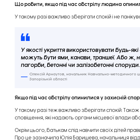
Що робити, якщо під час обстрілу людина опинил
У такому разі важливо зберігати спокій і не панікув
У якості укриття використовувати будь-як
можуть бути ями, канави, траншеї. Або ж,
пагорби, бетонні чи залізобетонні споруди
Олексій Арнаутов, начальник Навчально-методичного цен
Запорізькій області
Якщо під час обстрілу опинилися у захисній спор
У такому разі теж важливо зберігати спокій. Тако
сповіщення, які надають органи місцевої влади або
Окрім цього, батькам слід навчити своїх дітей пра
Про це зазначила Юлія Баришева, начальниця відділ