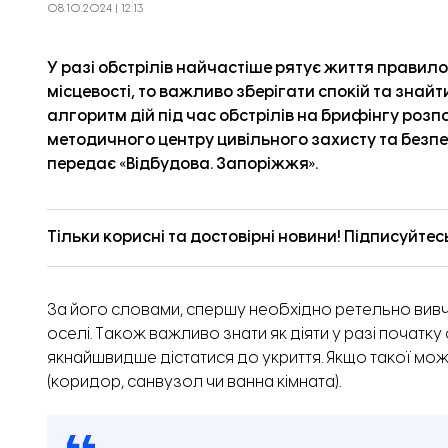
08.10.2024 | 12:13
У разі обстрілів найчастіше рятує життя правило
місцевості, то важливо зберігати спокій та знайт
алгоритм дій під час обстрілів на брифінгу роз
методичного центру цивільного захисту та безпе
передає «
Відбудова. Запоріжжя
».
Тільки корисні та достовірні новини! Підписуйтес
За його словами, спершу необхідно ретельно вивчи
оселі. Також важливо знати як діяти у разі початку
якнайшвидше дістатися до укриття. Якщо такої мож
(коридор, санвузол чи ванна кімната).