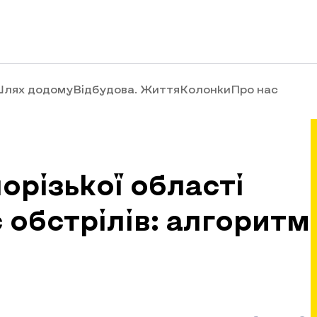
лях додому
Відбудова. Життя
Колонки
Про нас
різької області
 обстрілів: алгоритм