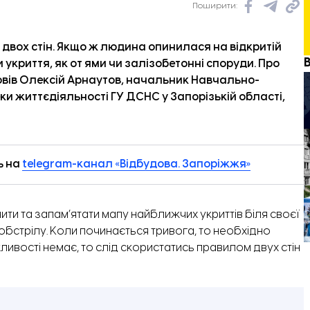
Поширити:
 двох стін. Якщо ж людина опинилася на відкритій
и укриття, як от ями чи залізобетонні споруди. Про
повів Олексій Арнаутов, начальник Навчально-
ки життєдіяльності ГУ ДСНС у Запорізькій області,
ь на
telegram-канал «Відбудова. Запоріжжя»
ти та запам’ятати мапу найближчих укриттів біля своєї
 обстрілу. Коли починається тривога, то необхідно
ливості немає, то слід скористатись правилом двух стін