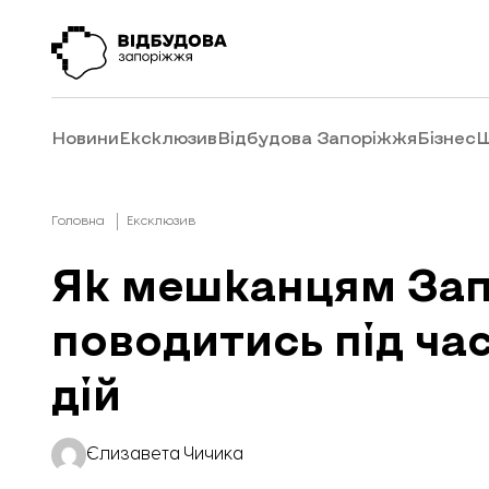
Новини
Ексклюзив
Відбудова Запоріжжя
Бізнес
Ш
Головна
Ексклюзив
Як мешканцям Запо
поводитись під час
дій
Єлизавета Чичика