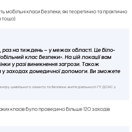
ь мобільні класи безпеки, які теоретично та практично
в тощо).
, раз на тиждень – у межах області. Це біло-
Мобільний клас безпеки». На цій локації вам
нки у разі виникнення загрози. Також
я у заходах домедичної допомоги. Ви зможете
тру цивільного захисту та безпеки життєдіяльності ГУ ДСНС у
аких класів було проведено більше 120 заходів