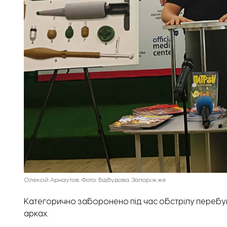
Олексій Арнаутов. Фото: Відбудова. Запоріжжя
Категорично заборонено під час обстрілу перебув
арках.