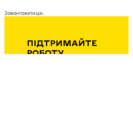
Завантажити ще...
ПІДТРИМАЙТЕ
РОБОТУ
КОМАНДИ
«ВІДБУДОВИ.
ЗАПОРІЖЖЯ»!
Підтримати
Вибір редакції
21.04.2026 | 12:36