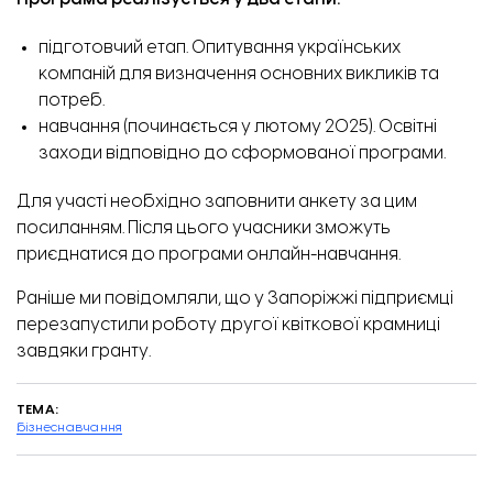
підготовчий етап. Опитування українських
компаній для визначення основних викликів та
Родина Паніних. Фото: «Відбудова. Запоріжжя».
потреб.
навчання (починається у лютому 2025). Освітні
заходи відповідно до сформованої програми.
Для участі необхідно заповнити анкету за цим
посиланням
. Після цього учасники зможуть
приєднатися до програми онлайн-навчання.
Раніше ми повідомляли, що
у Запоріжжі підприємці
перезапустили роботу другої квіткової крамниці
завдяки гранту
.
ТЕМА:
бізнес
навчання