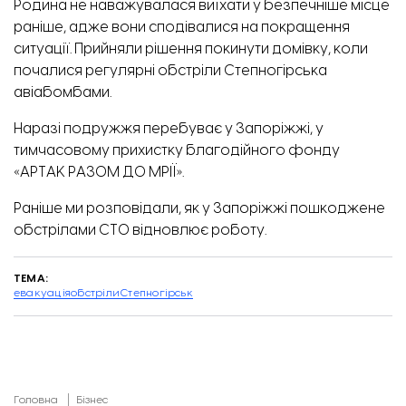
Родина не наважувалася виїхати у безпечніше місце
раніше, адже вони сподівалися на покращення
ситуації. Прийняли рішення покинути домівку, коли
почалися регулярні обстріли Степногірська
авіабомбами.
Наразі подружжя перебуває у Запоріжжі, у
тимчасовому прихистку благодійного фонду
«АРТАК РАЗОМ ДО МРІЇ».
Раніше ми розповідали, як у Запоріжжі
пошкоджене
обстрілами
СТО відновлює роботу.
ТЕМА:
евакуація
обстріли
Степногірськ
Головна
Бізнес