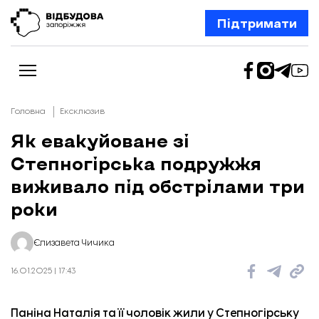
Підтримати
Головна
Ексклюзив
Як евакуйоване зі
Степногірська подружжя
Новини
Відбудова Запоріжжя
виживало під обстрілами три
Ексклюзив
Бізнес
роки
Шлях додому
Відбудова. Життя
Колонки
Єлизавета Чичика
Про нас
Редакційна політика
16.01.2025 | 17:43
Паніна Наталія та її чоловік жили у Степногірську