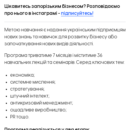
Цікавитесь запорізьким бізнесом? Розповідаємо
про нього в інстаграмі -
підписуйтесь!
Метою навчання є надання українським підприємцям
нових знань та навичок для розвитку бізнесу або
започаткування нових видів діяльності.
Програма триватиме 7 місяців і міститиме 36
навчальних лекцій та семінарів. Серед ключових тем:
економіка;
системне мислення;
стратегування;
штучний інтелект;
антикризовий менеджмент;
ощадливе виробництво;
PR тощо.
Програма реалізується у два етапи: