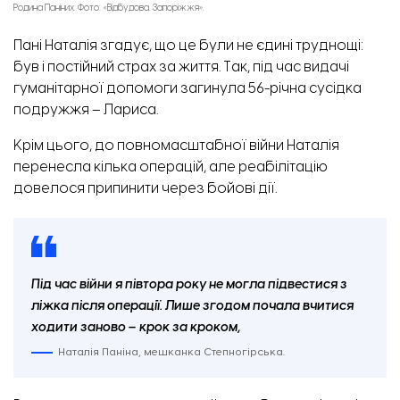
Родина Паніних. Фото: «Відбудова. Запоріжжя».
Пані Наталія згадує, що це були не єдині труднощі:
був і постійний страх за життя. Так, під час видачі
гуманітарної допомоги загинула 56-річна сусідка
подружжя – Лариса.
Крім цього, до повномасштабної війни Наталія
перенесла кілька операцій, але реабілітацію
довелося припинити через бойові дії.
Під час війни я півтора року не могла підвестися з
ліжка після операції. Лише згодом почала вчитися
ходити заново – крок за кроком,
Наталія Паніна, мешканка Степногірська.