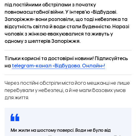
під постійними обстрілами з початку
повномасштабної війни. У
інтерв’ю
«
Відбудові.
Запоріжжя
» вони розповіли, що тоді небезпека та
відсутність світла й води стали буденністю. Наразі
чоловік з жінкою евакуювалися та живуть у
одному з шелтерів Запоріжжя.
Тільки корисні та достовірні новини! Підписуйтесь
на
telegram-канал «Відбудова. Онлайн»!
Через постійні обстріли міста його мешканці не лише
перебували у небезпеці, а й не мали базових умов
для життя.
Ми жили на шостому поверсі. Води не було від