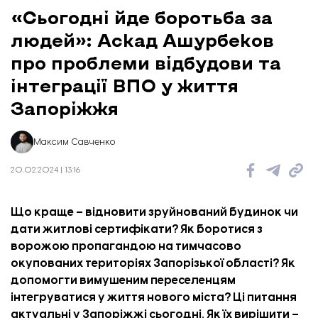
«Сьогодні йде боротьба за
людей»: Аскад Ашурбеков
про проблеми відбудови та
інтеграції ВПО у життя
Запоріжжя
Максим Савченко
20.02.2024 | 13:16
Що краще – відновити зруйнований будинок чи
дати житлові сертифікати? Як боротися з
ворожою пропагандою на тимчасово
окупованих територіях Запорізької області? Як
допомогти вимушеним переселенцям
інтегруватися у життя нового міста? Ці питання
актуальні у Запоріжжі сьогодні. Як їх вирішити –