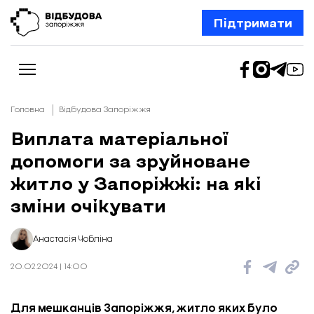
Підтримати
Головна
Відбудова Запоріжжя
Виплата матеріальної
допомоги за зруйноване
Новини
Відбудова Запоріжжя
житло у Запоріжжі: на які
Ексклюзив
Бізнес
зміни очікувати
Шлях додому
Відбудова. Життя
Колонки
Анастасія Чобліна
Про нас
Редакційна політика
20.02.2024 | 14:00
Для мешканців Запоріжжя, житло яких було