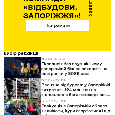
«ВІДБУДОВИ.
ЗАПОРІЖЖЯ»!
Підтримати
Вибір редакції
21.04.2026 | 12:36
Експансія без пауз: як і чому
запорізький бізнес виходить на
нові ринки у 2026 році
20.04.2026 | 14:17
Весняна відбудова: у Запоріжжі
витратять 124 млн грн на
відновлення багатоповерхівок
після обстрілів
01.04.2026 | 15:47
Евакуація в Запорізькій області:
як виїхати, куди звертатися і що