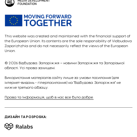
This website was created and maintained with the financial support of
the European Union. Its contents are the sole responsibility of Vidbudova
Zaporizhzhia and do not necessarily reflect the views of the European
Union.
© 2026
Відбудова. Запоріжжя – новини Запоріжжя та Запорізької
області. Усі права захищені.
Викориcтання матеріалів сайту лише за умови посилання (для
інтернет-видань - гіперпосилання) на "Відбудова. Запоріжжя" не
нижче третього абзацу.
Права та Інформація, щоб в нас все було добре.
ДИЗАЙН ТА РОЗРОБКА: