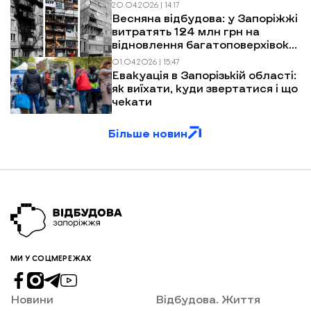
20.04.2026 | 14:17
Весняна відбудова: у Запоріжжі
витратять 124 млн грн на
відновлення багатоповерхівок
після обстрілів
01.04.2026 | 15:47
Евакуація в Запорізькій області:
як виїхати, куди звертатися і що
чекати
Більше новин
МИ У СОЦМЕРЕЖАХ
Новини
Відбудова. Життя