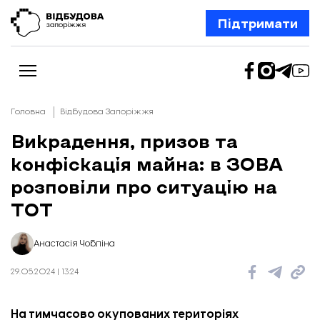
Підтримати
Головна
Відбудова Запоріжжя
Викрадення, призов та
конфіскація майна: в ЗОВА
Новини
Відбудова Запоріжжя
розповіли про ситуацію на
Ексклюзив
Бізнес
ТОТ
Шлях додому
Відбудова. Життя
Колонки
Анастасія Чобліна
Про нас
Редакційна політика
29.05.2024 | 13:24
На тимчасово окупованих територіях