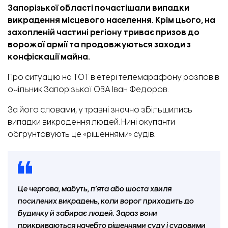
Запорізької області почастішали випадки
викрадення місцевого населення. Крім цього, на
захопленій частині регіону триває призов до
ворожої армії та продовжуються заходи з
конфіскації майна.
Про ситуацію на ТОТ в етері телемарафону
розповів
очільник Запорізької ОВА Іван Федоров.
За його словами, у травні значно збільшились
випадки викрадення людей. Нині окупанти
обгрунтовують це «рішеннями» судів.
Це чергова, мабуть, п’ята або шоста хвиля
посилених викрадень, коли ворог приходить до
будинку й забирає людей. Зараз вони
прикриваються начебто рішеннями суду і судовими