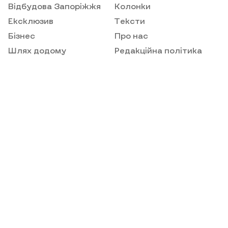
Відбудова Запоріжжя
Колонки
Ексклюзив
Тексти
Бізнес
Про нас
Шлях додому
Редакційна політика
РОЗВИВАЄМО ПРОЕКТ ЗА ПІДТРИМКИ:
This website was created and maintained with the financial support of
the European Union. Its contents are the sole responsibility of Vidbudova
Zaporizhzhia and do not necessarily reflect the views of the European
Union.
© 2026
Відбудова. Запоріжжя – новини Запоріжжя та Запорізької
області. Усі права захищені.
Викориcтання матеріалів сайту лише за умови посилання (для
інтернет-видань - гіперпосилання) на "Відбудова. Запоріжжя" не
нижче третього абзацу.