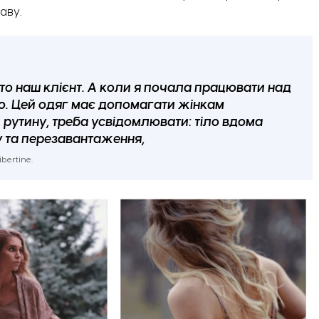
аву.
хто наш клієнт. А коли я почала працювати над
ю. Цей одяг має допомагати жінкам
рутину, треба усвідомлювати: тіло вдома
у та перезавантаження,
bertine.