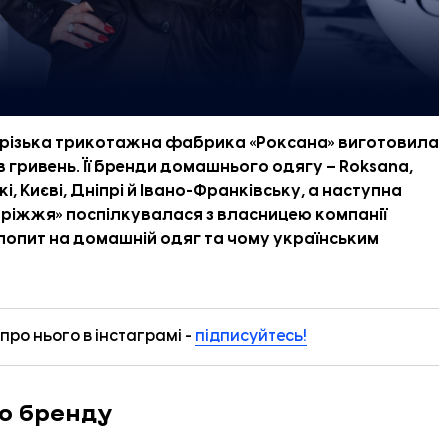
різька трикотажна фабрика «Роксана» виготовила
в гривень. Її бренди домашнього одягу – Roksana,
жі, Києві, Дніпрі й Івано-Франківську, а наступна
оріжжя
» поспілкувалася з власницею компанії
 попит на домашній одяг та чому українським
ро нього в інстаграмі -
підписуйтесь!
о бренду