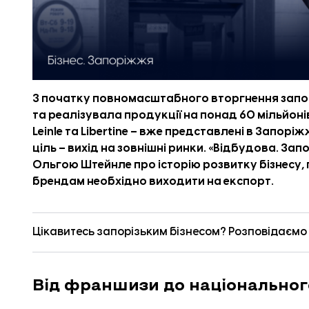
З початку повномасштабного вторгнення запо
та реалізувала продукції на понад 60 мільйоні
Leinle та Libertine – вже представлені в Запоріж
ціль – вихід на зовнішні ринки. «
Відбудова. Зап
Ольгою Штейнле про історію розвитку бізнесу,
брендам необхідно виходити на експорт.
Цікавитесь запорізьким бізнесом? Розповідаємо п
Від франшизи до національног