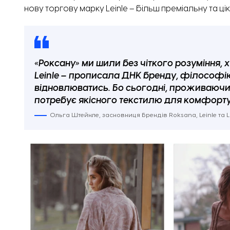
нову торгову марку Leinle – більш преміальну та цік
«Роксану» ми шили без чіткого розуміння, 
Leinle – прописала ДНК бренду, філософі
відновлюватись. Бо сьогодні, проживаючи 
потребує якісного текстилю для комфорт
Ольга Штейнле, засновниця брендів Roksana, Leinle та Li