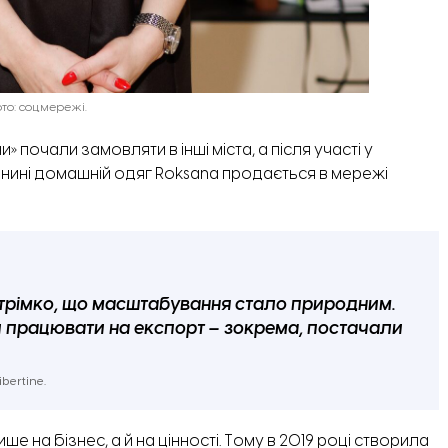
ото: соцмережі.
 почали замовляти в інші міста, а після участі у
 донині домашній одяг Roksana продається в мережі
стрімко, що масштабування стало природним.
и працювати на експорт – зокрема, постачали
bertine.
 на бізнес, а й на цінності. Тому в 2019 році створила