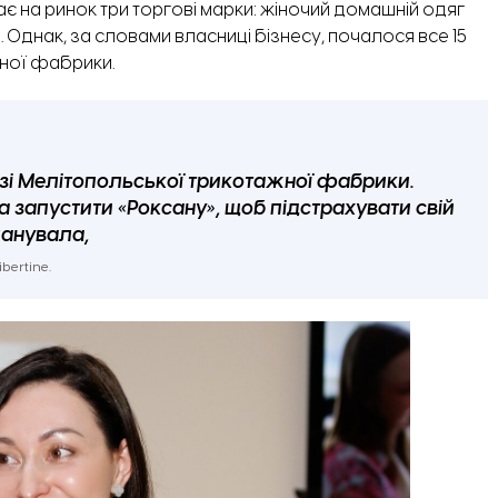
є на ринок три торгові марки: жіночий домашній одяг
ne. Однак, за словами власниці бізнесу, почалося все 15
ної фабрики.
изі Мелітопольської трикотажної фабрики.
ла запустити «Роксану», щоб підстрахувати свій
ланувала,
bertine.