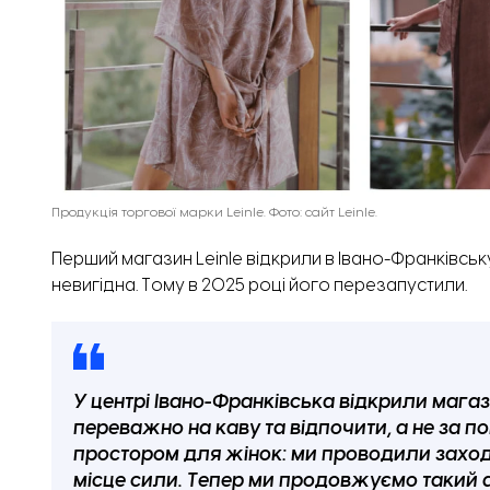
Продукція торгової марки Leinle. Фото: сайт Leinle.
Перший магазин Leinle відкрили в Івано-Франківськ
невигідна. Тому в 2025 році його перезапустили.
У центрі Івано-Франківська відкрили мага
переважно на каву та відпочити, а не за 
простором для жінок: ми проводили заходи
місце сили. Тепер ми продовжуємо такий ф