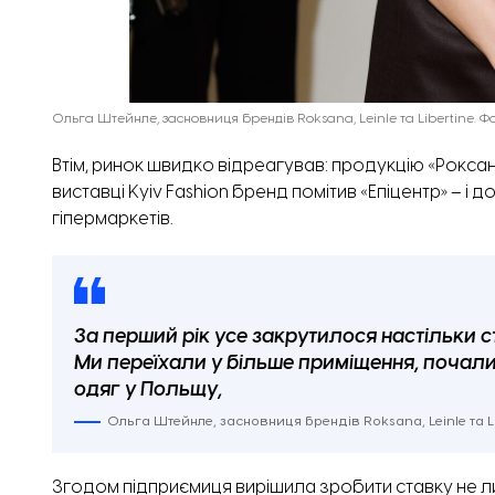
Ольга Штейнле, засновниця брендів Roksana, Leinle та Libertine. Ф
Втім, ринок швидко відреагував: продукцію «Роксани»
виставці Kyiv Fashion бренд помітив «Епіцентр» – і
гіпермаркетів.
За перший рік усе закрутилося настільки 
Ми переїхали у більше приміщення, почал
одяг у Польщу,
Ольга Штейнле, засновниця брендів Roksana, Leinle та Li
Згодом підприємиця вирішила зробити ставку не лише