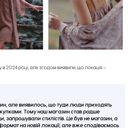
у в 2024 році, але згодом виявили, що локація –
зин, але виявилось, що туди люди приходять
покупками. Тому наш магазин став радше
, запрошували стилістів. Це був не магазин, а
ормат на новій локації, але вже сподіваємось