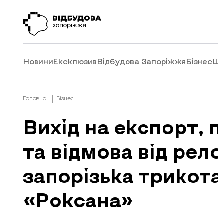
Новини
Ексклюзив
Відбудова Запоріжжя
Бізнес
Ш
Головна
Бізнес
Вихід на експорт, 
та відмова від рел
запорізька трико
«Роксана»