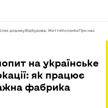
лях додому
Відбудова. Життя
Колонки
Про нас
попит на українське
окації: як працює
тажна фабрика