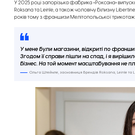
У 2025 році запорізька фабрика «Роксана» випуска
Roksana та Leinle, а також чоловічу білизну Liberti
років тому з франшизи Мелітопольської трикотаж
У мене були магазини, відкриті по франш
Згодом її справи пішли на спад, і я виріши
бізнес. На той момент масштабування не п
Ольга Штейнле, засновниця брендів Roksana, Leinle та Li