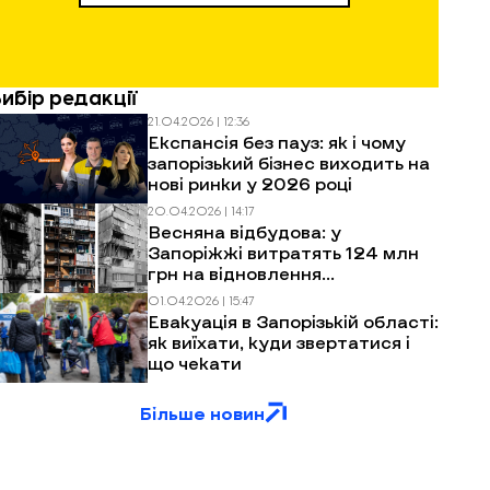
Вибір редакції
21.04.2026 | 12:36
Експансія без пауз: як і чому
запорізький бізнес виходить на
нові ринки у 2026 році
20.04.2026 | 14:17
Весняна відбудова: у
Запоріжжі витратять 124 млн
грн на відновлення
багатоповерхівок після
01.04.2026 | 15:47
обстрілів
Евакуація в Запорізькій області:
як виїхати, куди звертатися і
що чекати
Більше новин