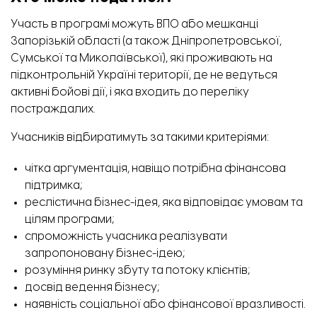
Участь в програмі можуть ВПО або мешканці
Запорізькій області (а також Дніпропетровської,
Сумської та Миколаївської), які проживають на
підконтрольній Україні території, де не ведуться
активні бойові дії, і яка входить до переліку
постраждалих.
Учасників відбиратимуть за такими критеріями:
чітка аргументація, навіщо потрібна фінансова
підтримка;
реслістична бізнес-ідея, яка відповідає умовам та
цілям програми;
спроможність учасника реалізувати
запропоновану бізнес-ідею;
розуміння ринку збуту та потоку клієнтів;
досвід ведення бізнесу;
наявність соціальної або фінансової вразливості.