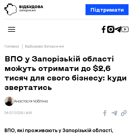
Підтримати
Головна
Відбудова Запоріжжя
ВПО у Запорізькій області
можуть отримати до $2,6
Новини
Відбудова Запоріжжя
тисяч для свого бізнесу: куди
Ексклюзив
Бізнес
звертатись
Шлях додому
Відбудова. Життя
Колонки
Анастасія Чобліна
Про нас
Редакційна політика
29.07.2025 | 16:51
ВПО, які проживають у Запорізькій області,