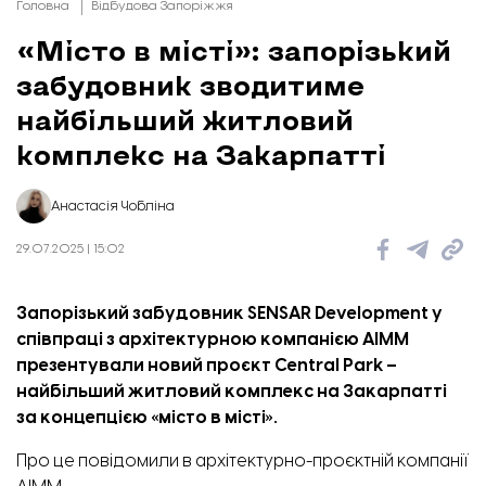
Головна
Відбудова Запоріжжя
«Місто в місті»: запорізький
забудовник зводитиме
найбільший житловий
комплекс на Закарпатті
Анастасія Чобліна
29.07.2025 | 15:02
Запорізький забудовник SENSAR Development у
співпраці з архітектурною компанією AIMM
презентували новий проєкт Central Park –
найбільший житловий комплекс на Закарпатті
за концепцією «місто в місті».
Про це
повідомили
в архітектурно-проєктній компанії