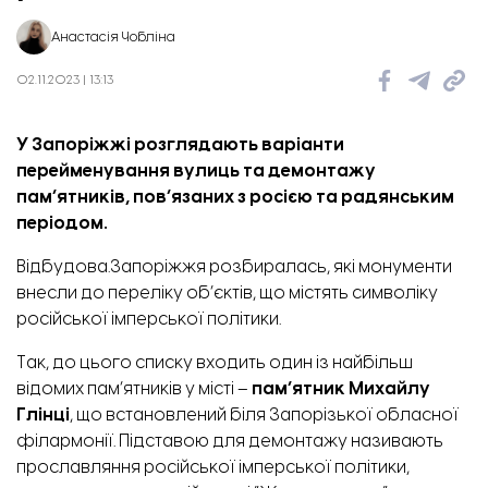
Анастасія Чобліна
02.11.2023 | 13:13
У Запоріжжі розглядають варіанти
перейменування вулиць та демонтажу
пам’ятників, пов’язаних з росією та радянським
періодом.
Відбудова.Запоріжжя розбиралась, які монументи
внесли до
переліку
об’єктів, що містять символіку
російської імперської політики.
Так, до цього списку входить один із найбільш
відомих пам’ятників у місті –
пам’ятник Михайлу
Глінці
, що встановлений біля Запорізької обласної
філармонії. Підставою для демонтажу називають
прославляння російської імперської політики,