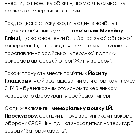
внесли до
переліку
об’єктів, що містять символіку
російської імперської політики.
Так, до цього списку входить один із найбільш
відомих пам’ятників у місті –
пам’ятник Михайлу
Глінці
, що встановлений біля Запорізької обласної
філармонії. Підставою для демонтажу називають
прославляння російської імперської політики,
зокрема в авторській опері “Життя за царя”.
Також планують знести пам’ятник
Йосипу
Гладкому
, який розташований біля спорткомплексу
ЗНУ. Він був наказним отаманом та керівником
козацького формування російської імперії.
Сюди ж включили і
меморіальну дошку І.Й.
Проскурову
, оскільки він був заступником наркома
оборони СРСР. Нині дошка знаходиться на території
заводу “Запоріжкабель”.