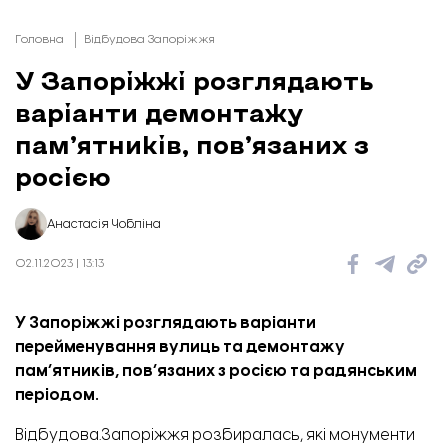
Головна
Відбудова Запоріжжя
У Запоріжжі розглядають
варіанти демонтажу
пам’ятників, пов’язаних з
росією
Анастасія Чобліна
02.11.2023 | 13:13
У Запоріжжі розглядають варіанти
перейменування вулиць та демонтажу
пам’ятників, пов’язаних з росією та радянським
періодом.
Відбудова.Запоріжжя розбиралась, які монументи