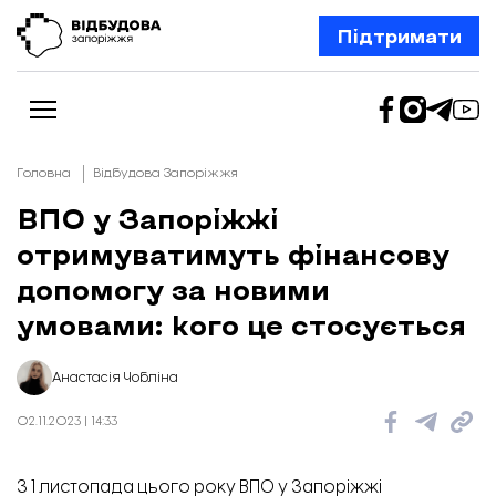
Підтримати
Головна
Відбудова Запоріжжя
ВПО у Запоріжжі
отримуватимуть фінансову
Новини
Відбудова Запоріжжя
допомогу за новими
Ексклюзив
Бізнес
умовами: кого це стосується
Шлях додому
Відбудова. Життя
Колонки
Анастасія Чобліна
Про нас
Редакційна політика
02.11.2023 | 14:33
З 1 листопада цього року ВПО у Запоріжжі