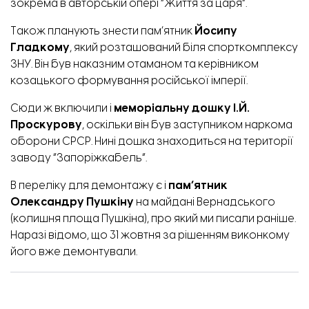
зокрема в авторській опері “Життя за царя”.
Також планують знести пам’ятник
Йосипу
Гладкому
, який розташований біля спорткомплексу
ЗНУ. Він був наказним отаманом та керівником
козацького формування російської імперії.
Сюди ж включили і
меморіальну дошку І.Й.
Проскурову
, оскільки він був заступником наркома
оборони СРСР. Нині дошка знаходиться на території
заводу “Запоріжкабель”.
В переліку для демонтажу є і
пам’ятник
Олександру Пушкіну
на майдані Вернадського
(колишня площа Пушкіна), про який
ми писали раніше.
Наразі відомо, що 31 жовтня за рішенням виконкому
його вже демонтували.