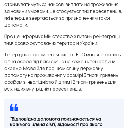
отримуватимуть фінансові виплати на проживання
за новими умовами. Це стосується тих переселенців,
які вперше звертаються за призначенням такої
допомоги.
Про це
інформує
Міністерство з питань реінтеграції
тимчасово окупованих територій України.
Тепер для оформлення виплат ВПО має звертатись
одна особа від всієї сімʼї, а не кожен член родини
окремо. Мова йде про щомісячну державну
допомогу на проживання у розмірі 3 тисяч гривень
особам з інвалідністю й дітям і 2 тисяч гривень для
всіх інших внутрішніх переселенців.
“Відповідна допомога призначається на
кожного члена сім’ї, відомості про якого