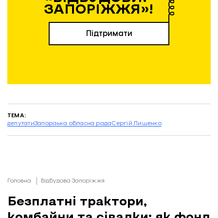
ЗАПОРІЖЖЯ»!
Підтримати
ТЕМА:
депутати
Запорізька обласна рада
Сергій Лишенко
Головна
Відбудова Запоріжжя
Безплатні трактори,
комбайни та сівалки: як фонд