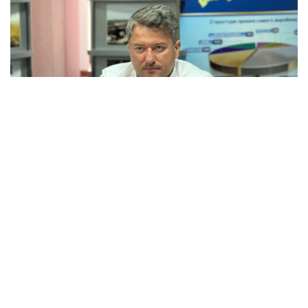
Дмитро Соломчук, голова наглядової ради благодійного фонду «Жнива Перемоги». Фото:
соцмережі.