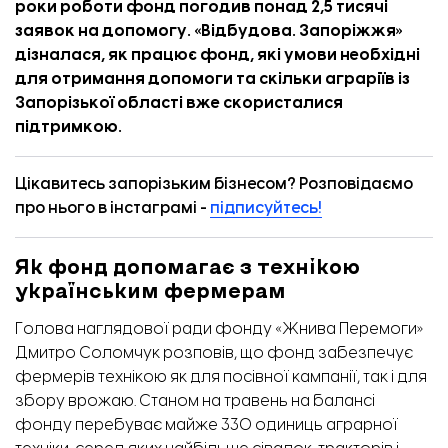
роки роботи фонд погодив понад 2,5 тисячі
заявок на допомогу. «
Відбудова. Запоріжжя
»
дізналася, як працює фонд, які умови необхідні
для отримання допомоги та скільки аграріїв із
Запорізької області вже скористалися
підтримкою.
Цікавитесь запорізьким бізнесом? Розповідаємо
про нього в інстаграмі -
підписуйтесь!
Як фонд допомагає з технікою
українським фермерам
Голова наглядової ради фонду «Жнива Перемоги»
Дмитро Соломчук розповів, що фонд забезпечує
фермерів технікою як для посівної кампанії, так і для
збору врожаю. Станом на травень на балансі
фонду перебуває майже 330 одиниць аграрної