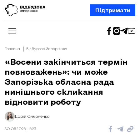
Підтримати
Головна
Відбудова Запоріжжя
«Восени закінчиться термін
повноважень»: чи може
Новини
Відбудова Запоріжжя
Запорізька обласна рада
Ексклюзив
Бізнес
нинішнього скликання
Шлях додому
відновити роботу
Відбудова. Життя
Колонки
Про нас
Редакційна політика
Дарія Симоненко
30.05.2025 | 15:23