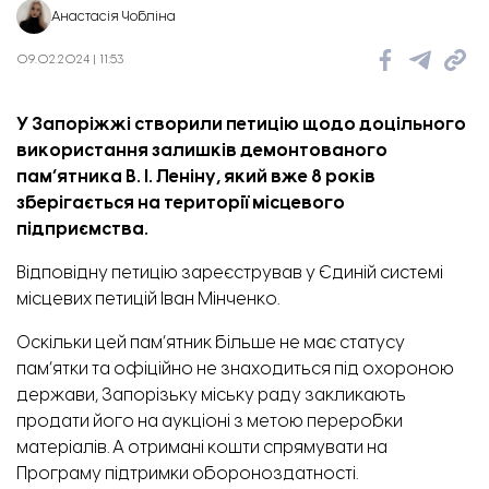
Анастасія Чобліна
09.02.2024 | 11:53
У Запоріжжі створили петицію щодо доцільного
використання залишків демонтованого
пам’ятника В. І. Леніну, який вже 8 років
зберігається на території місцевого
підприємства.
Відповідну
петицію
зареєстрував у Єдиній системі
місцевих петицій Іван Мінченко.
Оскільки цей пам’ятник більше не має статусу
пам’ятки та офіційно не знаходиться під охороною
держави, Запорізьку міську раду закликають
продати його на аукціоні з метою переробки
матеріалів. А отримані кошти спрямувати на
Програму підтримки обороноздатності.