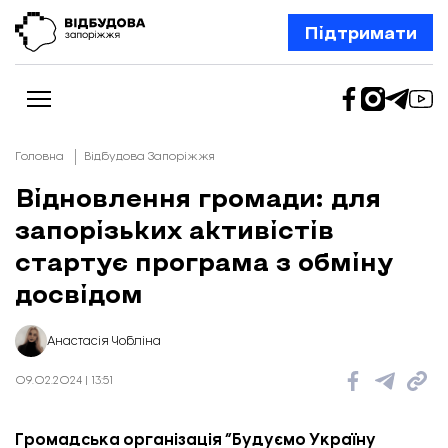
Підтримати
Головна
Відбудова Запоріжжя
Відновлення громади: для
запорізьких активістів
Новини
Відбудова Запоріжжя
стартує програма з обміну
Ексклюзив
Бізнес
досвідом
Шлях додому
Відбудова. Життя
Колонки
Анастасія Чобліна
Про нас
Редакційна політика
09.02.2024 | 13:51
Громадська організація “Будуємо Україну