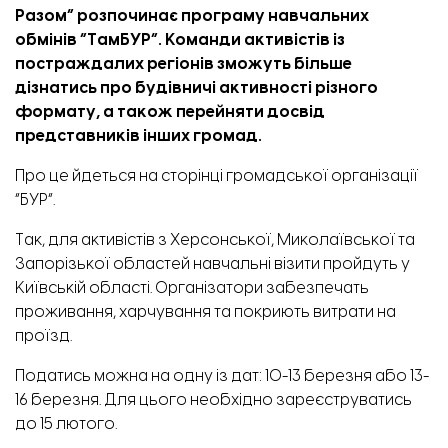
Разом” розпочинає програму навчальних
обмінів “ТамБУР”. Команди активістів із
постраждалих регіонів зможуть більше
дізнатись про будівничі активності різного
формату, а також перейняти досвід
представників інших громад.
Про це йдеться на сторінці громадської організації
“БУР”.
Так, для активістів з Херсонської, Миколаївської та
Запорізької областей навчальні візити пройдуть у
Київській області. Організатори забезпечать
проживання, харчування та покриють витрати на
проїзд.
Податись можна на одну із дат: 10-13 березня або 13-
16 березня. Для цього необхідно
зареєструватись
до 15 лютого.