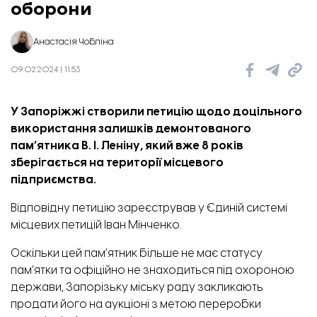
оборони
Анастасія Чобліна
09.02.2024 | 11:53
У Запоріжжі створили петицію щодо доцільного
використання залишків демонтованого
пам’ятника В. І. Леніну, який вже 8 років
зберігається на території місцевого
підприємства.
Відповідну
петицію
зареєстрував у Єдиній системі
місцевих петицій Іван Мінченко.
Оскільки цей пам’ятник більше не має статусу
пам’ятки та офіційно не знаходиться під охороною
держави, Запорізьку міську раду закликають
продати його на аукціоні з метою переробки