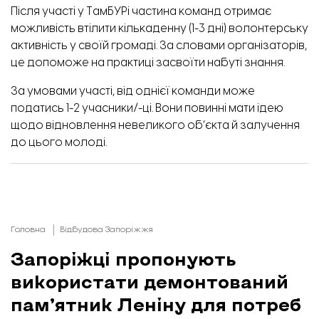
Після участі у ТамБУРі частина команд отримає
можливість втілити кількаденну (1-3 дні) волонтерську
активність у своїй громаді. За словами організаторів,
це допоможе на практиці засвоїти набуті знання.
За умовами участі, від однієї команди може
податись 1-2 учасники/-ці. Вони повинні мати ідею
щодо відновлення невеликого об’єкта й залучення
до цього молоді.
Головна
Відбудова Запоріжжя
Запоріжці пропонують
використати демонтований
пам’ятник Леніну для потреб