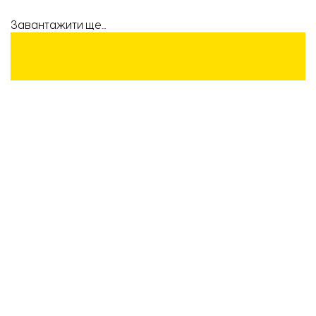
Завантажити ще...
ПІДТРИМАЙТЕ
РОБОТУ
КОМАНДИ
«ВІДБУДОВИ.
ЗАПОРІЖЖЯ»!
Підтримати
Вибір редакції
21.04.2026 | 12:36