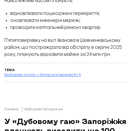
Найближчим часом планують:
відновлювати пошкоджені перекриття;
оновлювати інженерні мережі;
проводити капітальний ремонт квартир.
П’ятиповерхівку на вул. Іванова в Шевченківському
районі, що постраждала від обстрілу в серпні 2025
року, планують відновити майже за 24 млн грн.
ТЕМА:
Відбудова житла у Запоріжжі
іванова 81-А
Головна
Відбудова Запоріжжя
У «Дубовому гаю» Запоріжжя
планують висадити ще 100