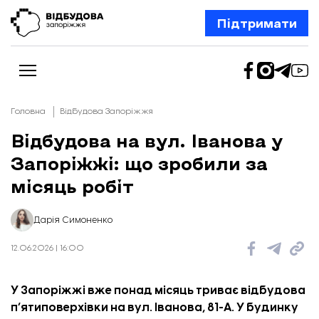
Підтримати
Головна
Відбудова Запоріжжя
Відбудова на вул. Іванова у
Запоріжжі: що зробили за
Новини
Відбудова Запоріжжя
місяць робіт
Ексклюзив
Бізнес
Шлях додому
Дарія Симоненко
Відбудова. Життя
Колонки
12.06.2026 | 16:00
Про нас
Редакційна політика
У Запоріжжі вже понад місяць триває відбудова
п’ятиповерхівки на вул. Іванова, 81-А. У будинку