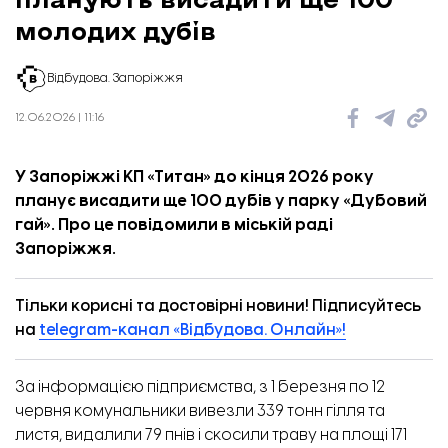
молодих дубів
Відбудова. Запоріжжя
12.06.2026 | 11:16
У Запоріжжі КП «Титан» до кінця 2026 року
планує висадити ще 100 дубів у парку «Дубовий
гай». Про це
повідомили
в міській раді
Запоріжжя.
Тільки корисні та достовірні новини! Підписуйтесь
на
telegram-канал «Відбудова. Онлайн»!
За інформацією підприємства, з 1 березня по 12
червня комунальники вивезли 339 тонн гілля та
листя, видалили 79 пнів і скосили траву на площі 171