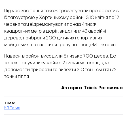
Під час засідання також прозвітували про роботи з
благоустрою у Хортицькому районі. З 10 квітня по 12
червня там відремонтували понад 4 тисячі
квадратних метрів доріг, видалили 43 аварійні
Монтаж перегородок. Фото: ЗОВА.
дерева, прибрали 200 дитячих і спортивних
майданчиків та скосили траву на площі 48 гектарів.
Навесні в районі висадили близько 700 дерев. До
толок долучилися майже 2 тисячі мешканців, які
допомогли прибрати та вивезти 210 тонн сміття і 72
тонни гілля.
Авторка: Таїсія Рогожина
ТЕМА:
КП Титан
Ремонт підлоги. Фото: ЗОВА.