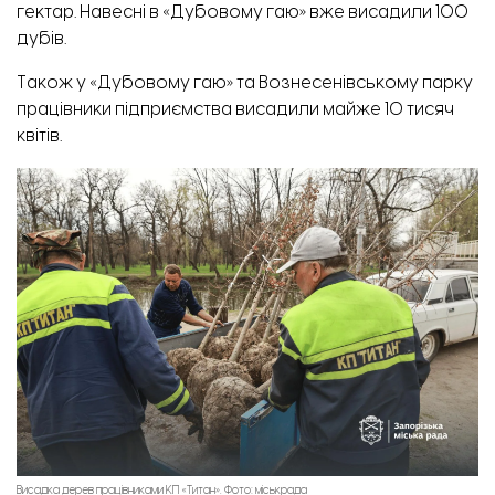
гектар. Навесні в «Дубовому гаю» вже висадили 100
дубів.
Постраждалий будинок на вул. Іванова.
Також у «Дубовому гаю» та Вознесенівському парку
працівники підприємства висадили майже 10 тисяч
квітів.
Висадка дерев працівниками КП «Титан». Фото: міськрада