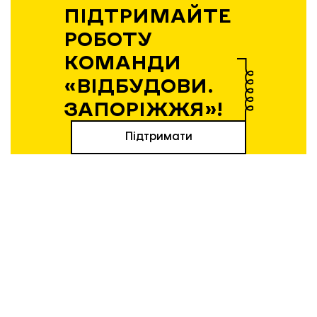
ПІДТРИМАЙТЕ
РОБОТУ
КОМАНДИ
«ВІДБУДОВИ.
ЗАПОРІЖЖЯ»!
Підтримати
Вибір редакції
21.04.2026 | 12:36
Експансія без пауз: як і чому
запорізький бізнес виходить на
нові ринки у 2026 році
20.04.2026 | 14:17
Весняна відбудова: у Запоріжжі
витратять 124 млн грн на