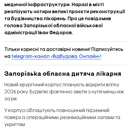
медичної інфраструктури. Наразі в місті
реалізують чотири великі проєкти реконструкції
та будівництва лікарень. Про це
повідомив
голова Запорізької обласної військової
адміністрації Іван Федоров.
Тільки корисні та достовірні новини! Підписуйтесь
на
telegram-канал «Відбудова. Онлайн»!
Запорізька обласна дитяча лікарня
Новий хірургічний корпус планують відкрити влітку
2026 року. Будівлю фактично звели з нуля менш ніж
за рік.
У корпусі облаштують повноцінний підземний
поверх із операційними, реанімаційними залами та
укриттям.