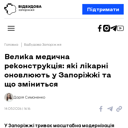
Підтримати
Головна
Відбудова Запоріжжя
Велика медична
реконструкція: які лікарні
Новини
Відбудова Запоріжжя
оновлюють у Запоріжжі та
Ексклюзив
Бізнес
що зміниться
Шлях додому
Відбудова. Життя
Колонки
Дарія Симоненко
Про нас
Редакційна політика
14.05.2026 | 16:16
У Запоріжжі триває масштабна модернізація