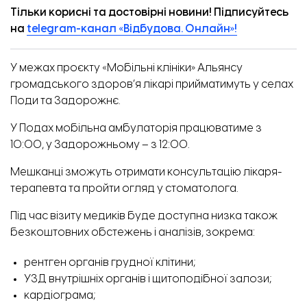
Тільки корисні та достовірні новини! Підписуйтесь
на
telegram-канал «Відбудова. Онлайн»!
У межах проєкту «Мобільні клініки» Альянсу
громадського здоров’я лікарі прийматимуть у селах
Поди та Задорожнє.
У Подах мобільна амбулаторія працюватиме з
10:00, у Задорожньому – з 12:00.
Мешканці зможуть отримати консультацію лікаря-
терапевта та пройти огляд у стоматолога.
Під час візиту медиків буде доступна низка також
безкоштовних обстежень і аналізів, зокрема:
рентген органів грудної клітини;
УЗД внутрішніх органів і щитоподібної залози;
кардіограма;