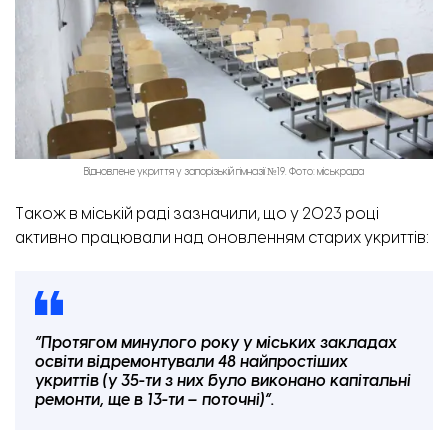
Відновлене укриття у запорізькій гімназії №19. Фото: міськрада
Також в міській раді зазначили, що у 2023 році
активно працювали над оновленням старих укриттів:
“Протягом минулого року у міських закладах
освіти відремонтували 48 найпростіших
укриттів (у 35-ти з них було виконано капітальні
ремонти, ще в 13-ти – поточні)”.