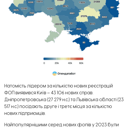
Натомість лідером за кількістю нових реєстрацій
ФОП виявився Київ – 43 106 нових справ.
Дніпропетровська (27 279 н.с.) та Львівська області (23
517 н.с.) посідають друге і третє місця за кількістю
нових підприємців.
Найпопулярнішими серед нових фопів у 2023 були