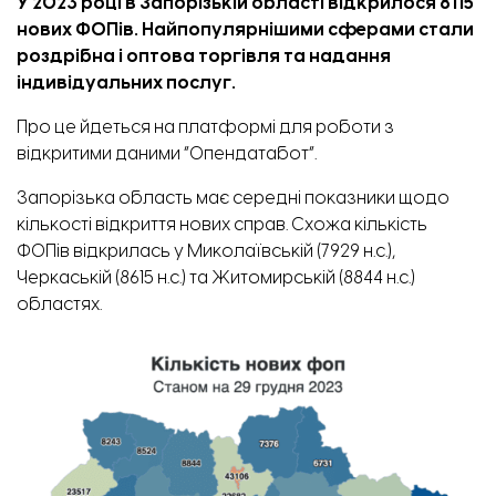
У 2023 році в Запорізькій області відкрилося 8115
нових ФОПів. Найпопулярнішими сферами стали
роздрібна і оптова торгівля та надання
індивідуальних послуг.
Про це
йдеться
на платформі для роботи з
відкритими даними “Опендатабот”.
Запорізька область має середні показники щодо
кількості відкриття нових справ. Схожа кількість
ФОПів відкрилась у Миколаївській (7929 н.с.),
Черкаській (8615 н.с.) та Житомирській (8844 н.с.)
областях.