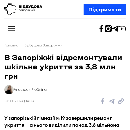
Підтримати
Головна
Відбудова Запоріжжя
В Запоріжжі відремонтували
шкільне укриття за 3,8 млн
Новини
Відбудова Запоріжжя
грн
Ексклюзив
Бізнес
Шлях додому
Анастасія Чобліна
Відбудова. Життя
Колонки
08.01.2024 | 14:04
Про нас
Редакційна політика
У запорізькій гімназії №19 завершили ремонт
укриття. На нього виділили понад 3,8 мільйона