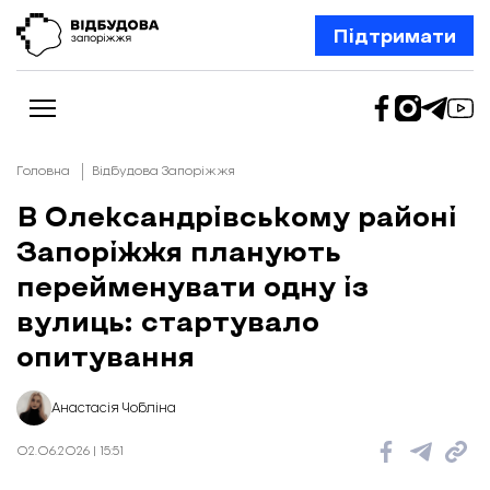
Підтримати
Головна
Відбудова Запоріжжя
В Олександрівському районі
Запоріжжя планують
Новини
Відбудова Запоріжжя
перейменувати одну із
Ексклюзив
Бізнес
вулиць: стартувало
Шлях додому
опитування
Відбудова. Життя
Колонки
Про нас
Редакційна політика
Анастасія Чобліна
02.06.2026 | 15:51