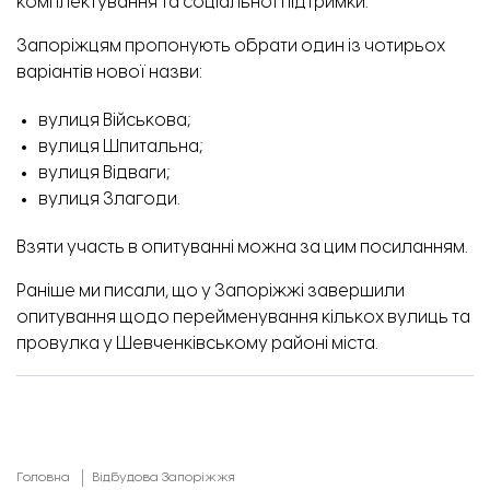
комплектування та соціальної підтримки.
Запоріжцям пропонують обрати один із чотирьох
варіантів нової назви:
вулиця Військова;
вулиця Шпитальна;
вулиця Відваги;
вулиця Злагоди.
Взяти участь в опитуванні можна
за цим посиланням
.
Раніше ми писали, що у Запоріжжі завершили
опитування щодо перейменування
кількох вулиць та
провулка
у Шевченківському районі міста.
Головна
Відбудова Запоріжжя