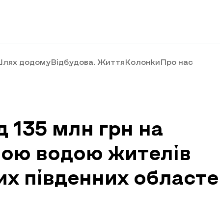
лях додому
Відбудова. Життя
Колонки
Про нас
 135 млн грн на
ною водою жителів
ших південних област