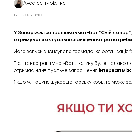
Анастасія Чобліна
13.09.2023 | 18:10
У Запоріжжі запрацював чат-бот “Свій донор”
отримувати актуальні сповіщення про потреби 
Його запуск
анонсувала
громадська організація “
Після реєстрації у чат-боті людину буде додано до
отримає індивідуальне запрошення.
Інтервал між 
Якщо ж людина шукає донорську кров, то може зали