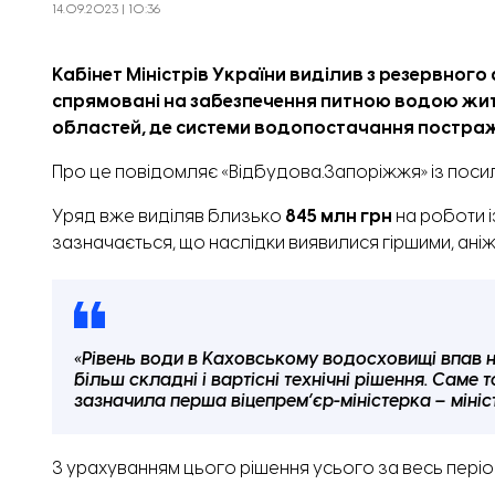
14.09.2023 | 10:36
Кабінет Міністрів України виділив з резервно
спрямовані на забезпечення питною водою жите
областей, де системи водопостачання постраж
Про це повідомляє «Відбудова.Запоріжжя» із
поси
Уряд вже виділяв
близько
845 млн грн
на роботи 
зазначається, що наслідки виявилися гіршими, ані
«Рівень води в Каховському водосховищі впав н
більш складні і вартісні технічні рішення. Саме
зазначила перша віцепрем’єр-міністерка – міні
З урахуванням цього рішення усього за весь пері