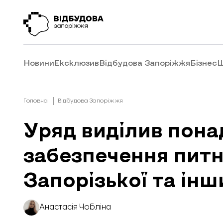
Новини
Ексклюзив
Відбудова Запоріжжя
Бізнес
Ш
Головна
Відбудова Запоріжжя
Уряд виділив понад
забезпечення пит
Запорізької та ін
Анастасія Чобліна