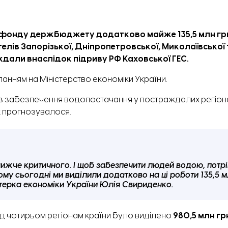
го фонду держбюджету додатково майже 135,5 млн гр
лів Запорізької, Дніпропетровської, Миколаївської 
дали внаслідок підриву РФ Каховської ГЕС.
ланням
на Міністерство економіки України.
із забезпечення водопостачання у постраждалих регіон
ж прогнозувалося.
ижче критичного. І щоб забезпечити людей водою, потр
 тому сьогодні ми виділили додатково на ці роботи 135,5 м
стерка економіки України Юлія Свириденко.
од чотирьом регіонам країни було виділено
980,5 млн гр