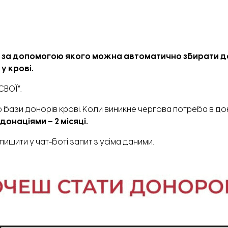
, за допомогою якого можна автоматично збирати да
у крові.
СВОЇ”.
 бази донорів крові. Коли виникне чергова потреба в дон
донаціями – 2 місяці.
шити у чат-боті запит з усіма даними.