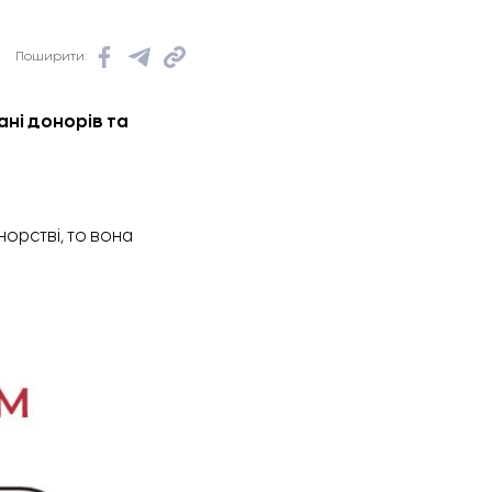
Поширити:
ні донорів та
орстві, то вона