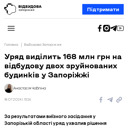
Підтримати
Головна
Відбудова Запоріжжя
Уряд виділить 168 млн грн на
відбудову двох зруйнованих
Новини
Відбудова Запоріжжя
будинків у Запоріжжі
Ексклюзив
Бізнес
Шлях додому
Анастасія Чобліна
Відбудова. Життя
Колонки
18.07.2024 | 15:26
Про нас
Редакційна політика
За результатами виїзного засідання у
Запорізькій області уряд ухвалив рішення