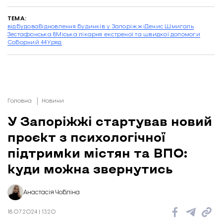
ТЕМА:
відбудова
Відновлення будинків у Запоріжжі
Денис Шмигаль
Зестафонська 8
Міська лікарня екстреної та швидкої допомоги
Соборний 44
Уряд
Головна
Новини
У Запоріжжі стартував новий
проєкт з психологічної
підтримки містян та ВПО:
куди можна звернутись
Анастасія Чобліна
18.07.2024 | 13:20