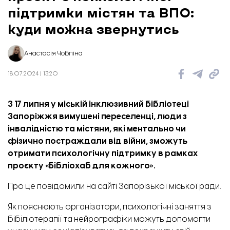
підтримки містян та ВПО:
куди можна звернутись
Анастасія Чобліна
18.07.2024 | 13:20
З 17 липня у міській інклюзивний бібліотеці
Запоріжжя вимушені переселенці, люди з
інвалідністю та містяни, які ментально чи
фізично постраждали від війни, зможуть
отримати психологічну підтримку в рамках
проєкту «Бібліохаб для кожного».
Про це
повідомили
на сайті Запорізької міської ради.
Як пояснюють організатори, психологічні заняття з
бібіліотерапії та нейрографіки можуть допомогти