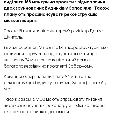
виділити 168 млн грн на проєкти з відновлення
двох зруйнованих будинків у Запоріжжі. Також
планують профінансувати реконструкцію
міської лікарні.
Про це 18 липня
повідомив
прем’єр-міністр Денис
Шмигаль.
Як зазначається, Мінфін та Мінінфраструктури вже
отримали доручення підготувати рішення про
виділення 74 млн грн на капітальний ремонт
багатоповерхівки на проспекті Соборному.
Крім цього, вирішили виділити 94 млн грн на
реконструкцію будинку на вулиці Зестафонській у
місті.
Також разом із МОЗ мають опрацювати питання
щодо фінансування реконструкції Міської лікарні
екстреної та швидкої допомоги.