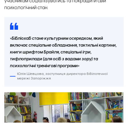
учасникам соціалізуватись та покращити свій
психологічний стан.
«Бібліохаб стане культурним осередком, який
включає спеціальне обладнання, тактильні картини,
книги шрифтом Брайля, спеціальні ігри,
тифлоприлади (для осіб з вадами зору) та
психологічні тренінгові програми»
Юлія Шевцова, заступниця директора бібілотечної
мережі Запоріжжя
Перші заняття з бібліотерапії у Запоріжжі. Фото: міськрада