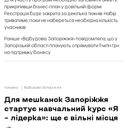
Для участі у програмі необхідно заповнити
анкету
,
прикріпивши бізнес-план у довільній формі.
Реєстрація буде закрита за декілька тижнів. Набір
триватиме, поки не набереться необхідна кількість
учасників.
Раніше «Відбудова. Запоріжжя» повідомляла, що у
Запорізькій області планують спрямувати 11 млн грн
на підтримку бізнесу.
Головна
Відбудова Запоріжжя
Для мешканок Запоріжжя
стартує навчальний курс «Я
– лідерка»: ще є вільні місця