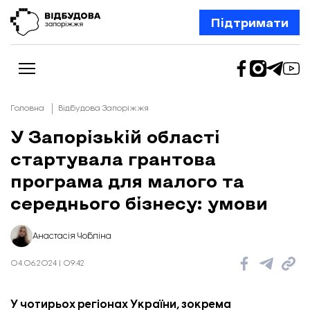
Підтримати
Головна
Відбудова Запоріжжя
У Запорізькій області
стартувала грантова
Новини
Відбудова Запоріжжя
програма для малого та
Ексклюзив
Бізнес
середнього бізнесу: умови
Шлях додому
Відбудова. Життя
Колонки
Анастасія Чобліна
Про нас
Редакційна політика
04.06.2024 | 09:42
У чотирьох регіонах України, зокрема