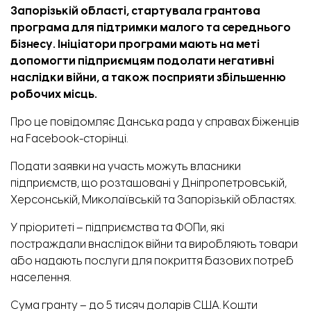
Запорізькій області, стартувала грантова
програма для підтримки малого та середнього
бізнесу. Ініціатори програми мають на меті
допомогти підприємцям подолати негативні
наслідки війни, а також посприяти збільшенню
робочих місць.
Про це
повідомляє
Данська рада у справах біженців
на Facebook-сторінці.
Подати заявки на участь можуть власники
підприємств, що розташовані у Дніпропетровській,
Херсонській, Миколаївській та Запорізькій областях.
У пріоритеті – підприємства та ФОПи, які
постраждали внаслідок війни та виробляють товари
або надають послуги для покриття базових потреб
населення.
Сума гранту – до 5 тисяч доларів США. Кошти