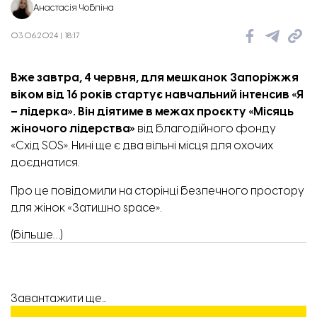
Анастасія Чобліна
03.06.2024 | 18:17
Вже завтра, 4 червня, для мешканок Запоріжжя
віком від 16 років
стартує навчальний інтенсив «Я
– лідерка». Він діятиме в межах проєкту
«Місяць
жіночого лідерства»
від благодійного фонду
«Схід SOS». Нині ще є два вільні місця для охочих
доєднатися.
Про це
повідомили
на сторінці безпечного простору
для жінок «Затишно space».
(більше…)
Завантажити ще...