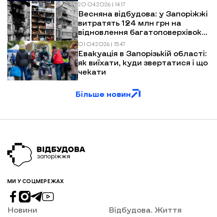
20.04.2026 | 14:17
Весняна відбудова: у Запоріжжі
витратять 124 млн грн на
відновлення багатоповерхівок
після обстрілів
01.04.2026 | 15:47
Евакуація в Запорізькій області:
як виїхати, куди звертатися і що
чекати
Більше новин
МИ У СОЦМЕРЕЖАХ
Новини
Відбудова. Життя