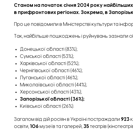
Станом на початок січня 2024 року
найбільших
в прифронтових регіонах. Зокрема, в Запорізьк
Про це
повідомили
в Міністерстві культури та інфо
Так, найбільше пошкоджень і руйнувань зазнали об
Донецької області (83%);
Сумської області (53%);
Харківської області (52%);
Чернігівської області (46%);
Луганської області (46%);
Миколаївської області (44%);
Херсонської області (43%);
Запорізької області (36%);
Київської області (26%).
Загалом від дій росіян в Україні постраждали
923
к
освіти,
106
музеїв та галерей,
35
театрів (кінотеатрі