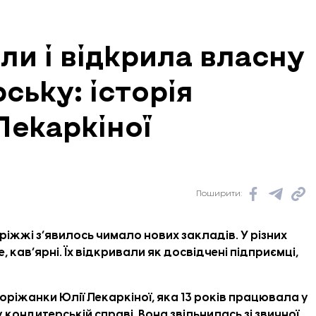
ли і відкрила власну
ську: історія
Лекаркіної
Поширити:
іжжі з’явилось чимало нових закладів. У різних
 кав’ярні. Їх відкривали як досвідчені підприємці,
поріжанки Юлії Лекаркіної, яка 13 років працювала у
 кондитерській справі. Вона звільнилась зі звичної