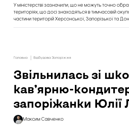
У міністерстві зазначили, що не можуть точно обра
територіях, що досі знаходяться в тимчасовій окупа
частини територій Херсонської, Запорізької та До
Головна
Відбудова Запоріжжя
Звільнилась зі шко
кав’ярню-кондитер
запоріжанки Юлії 
Максим Савченко