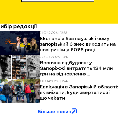
Вибір редакції
21.04.2026 | 12:36
Експансія без пауз: як і чому
запорізький бізнес виходить на
нові ринки у 2026 році
20.04.2026 | 14:17
Весняна відбудова: у
Запоріжжі витратять 124 млн
грн на відновлення
багатоповерхівок після
01.04.2026 | 15:47
обстрілів
Евакуація в Запорізькій області:
як виїхати, куди звертатися і
що чекати
Більше новин