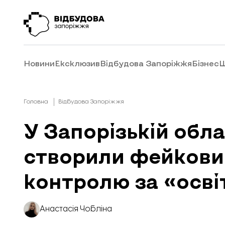
Новини
Ексклюзив
Відбудова Запоріжжя
Бізнес
Ш
Головна
Відбудова Запоріжжя
У Запорізькій обл
створили фейкови
контролю за «осв
Анастасія Чобліна