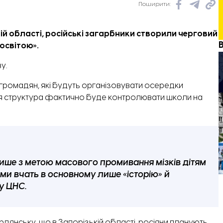
Поширити:
ій області, російські загарбники створили черговий
освітою».
у.
х громадян, які будуть організовувати осередки
Ця структура фактично буде контролювати школи на
лише з метою масового промивання мізків дітям
ями вчать в основному лише «історію» й
у ЦНС.
янську, що в Запорізькій області, росіяни планують