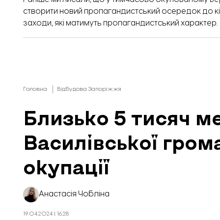
створити новий пропагандистський осередок до кін
заходи, які матимуть пропагандистський характер.
Головна
Відбудова Запоріжжя
Близько 5 тисяч м
Василівської гром
окупації
Анастасія Чобліна
19.04.2024 | 16:28