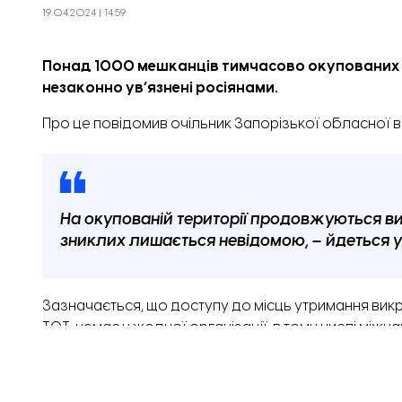
19.04.2024 | 14:59
Понад 1000 мешканців тимчасово окупованих т
незаконно ув’язнені росіянами.
Про це
повідомив
очільник Запорізької обласної ві
На окупованій території продовжуються в
зниклих лишається невідомою, – йдеться у
Зазначається, що доступу до місць утримання викр
ТОТ, немає у жодної організації, в тому числі міжн
Дані про незаконні затримання своїх громадян Укр
викраденої людини.