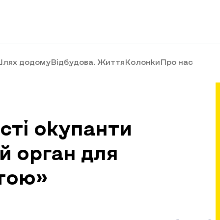
лях додому
Відбудова. Життя
Колонки
Про нас
асті окупанти
й орган для
ітою»