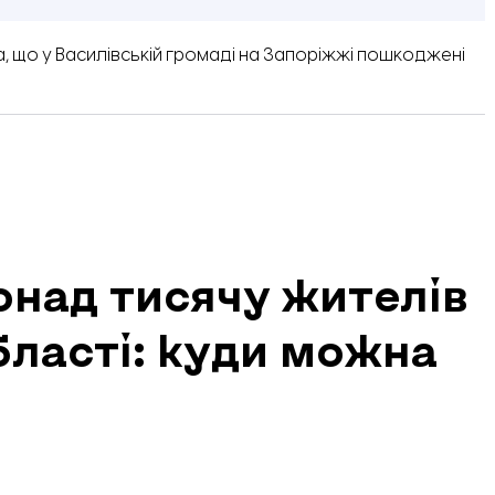
а, що
у Василівській громаді на Запоріжжі пошкоджені
онад тисячу жителів
бласті: куди можна