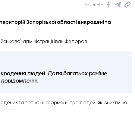
Поширити:
ериторій Запорізької області викрадені та
йськової адміністрації Іван Федоров.
икрадення людей. Доля багатьох раніше
 повідомленні.
адених та повної інформації про людей, які зникли на
ародної.
аїна отримує тільки від родичів або близьких