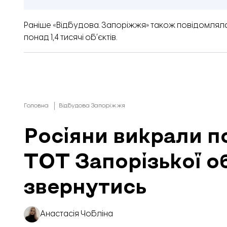
Раніше «
Відбудова. Запоріжжя
» також повідомлял
понад 1,4 тисячі обʼєктів.
Головна
Відбудова Запоріжжя
Росіяни викрали п
ТОТ Запорізької о
звернутись
Анастасія Чобліна