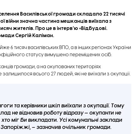
лення Василівської громади складало 22 тисячі
икої війни значна частина мешканців виїхала з
тисяч жителів.
Про це в
інтервʼю
«
Відбудові.
омади Сергій Каліман.
же 6 тисяч василівських ВПО, а в інших регіонах України
 офіційного статусу вимушено переміщених осіб.
анців громади, а на окупованих територіях
 залишилося всього 27 людей, які не виїхали з окупації.
ги та керівники шкіл виїхали з окупації. Тому
лад не відновив роботу відразу — окупанти не
 хто міг би викладати. Усі комунальні заклади
Запоріжжі, – зазначив очільник громади.