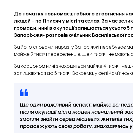
До початку повномасштабного вторгнення насе
людей – по 11 тисяч у місті та селах. За час вел
громади,
нині в окупації залишається усього 5 
Запоріжжя
»
розповів очільник Василівської гр
За його словами, наразі у Запоріжжі перебуває май
майже 9 тисяч переселенців. Ще 4 тисячі не мають
За кордоном нині знаходяться майже 4 тисячі мешк
залишаються до 5 тисяч. Зокрема, у селі Кам’янське
Ще один важливий аспект: майже всі педаго
після окупації міста жоден навчальний зак
змогли знайти серед місцевих жителів тих,
продовжують свою роботу, знаходячись у 