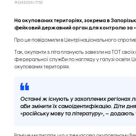
19.04.2024 | 17:53
На окупованих територіях, зокрема в Запорізьк
фейковий державний орган для контролю за «
Про це
повідомили
в Центрі національного спротив
Так, окупанти з літа планують завезти на ТОТ свої
федеральної служби по нагляду у галузі освіти. 
окупованих територіях.
Останні ж існують у захоплених регіонах 
аби змінити їх самоідентифікацію. Діти дн
«російську мову та літературу», – додають 
Раніше ми писали,
що у тимчасово окупованому Берд