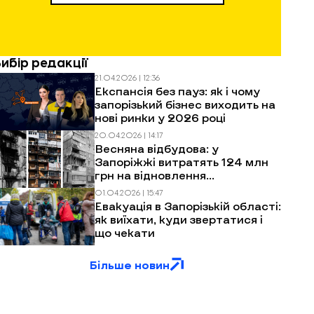
Вибір редакції
21.04.2026 | 12:36
Експансія без пауз: як і чому
запорізький бізнес виходить на
нові ринки у 2026 році
20.04.2026 | 14:17
Весняна відбудова: у
Запоріжжі витратять 124 млн
грн на відновлення
багатоповерхівок після
01.04.2026 | 15:47
обстрілів
Евакуація в Запорізькій області:
як виїхати, куди звертатися і
що чекати
Більше новин