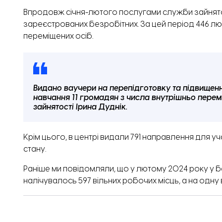
Впродовж січня-лютого послугами служби зайнятості 
зареєстрованих безробітних. За цей період 446 л
переміщених осіб.
Видано ваучери на перепідготовку та підвищенн
навчання 11 громадян з числа внутрішньо пере
зайнятості Ірина Дуднік.
Крім цього, в центрі видали 791 направлення для у
стану.
Раніше ми повідомляли,
що у лютому 2024 року у б
налічувалось 597 вільних робочих місць, а на одн