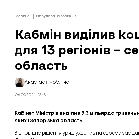
Головна
Відбудова Запоріжжя
Кабмін виділив ко
для 13 регіонів – с
область
Анастасія Чобліна
06.03.2024 | 13:48
Кабінет Міністрів виділив 9,3 мільярда гривень
яких і Запорізька область.
Відповідне рішення уряд ухвалив на своєму засідан