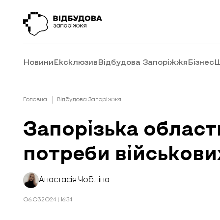
Новини
Ексклюзив
Відбудова Запоріжжя
Бізнес
Ш
Головна
Відбудова Запоріжжя
Запорізька област
потреби військови
Анастасія Чобліна
06.03.2024 | 16:34