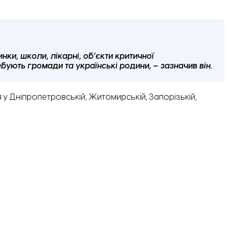
нки, школи, лікарні, об’єкти критичної
бують громади та українські родини, – зазначив він.
я у Дніпропетровській, Житомирській, Запорізькій,
ненській, Сумській, Харківській, Херсонській, Черкаській
с Мельничук, виділені кошти з Фонду ліквідації
м:
субвенції місцевим бюджетам на реалізацію проєктів з
будівництва та відновлення обʼєктів інфраструктури,
дських будинків та споруд;
оєкту реконструкції Бородянського центру соціально-