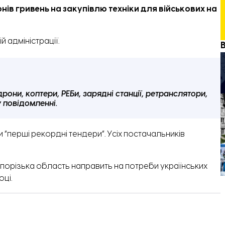
нів гривень на закупівлю техніки для військових на
й адміністрації.
дрони, коптери, РЕБи, зарядні станції, ретранслятори,
у повідомленні.
“перші рекордні тендери”. Усіх постачальників
порізька область направить на потреби українських
ці.