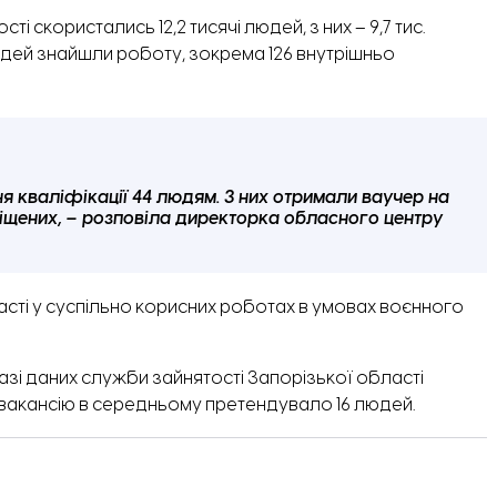
скористались 12,2 тисячі людей, з них – 9,7 тис.
юдей знайшли роботу, зокрема 126 внутрішньо
я кваліфікації 44 людям. З них отримали ваучер на
міщених, – розповіла директорка обласного центру
часті у суспільно корисних роботах в умовах воєнного
азі даних служби зайнятості Запорізької області
у вакансію в середньому претендувало 16 людей.