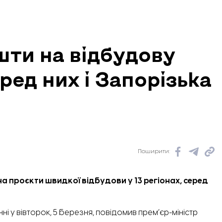
шти на відбудову
еред них і Запорізька
Поширити:
 на проєкти швидкої відбудови у 13 регіонах, серед
ні у вівторок, 5 березня,
повідомив
прем’єр-міністр