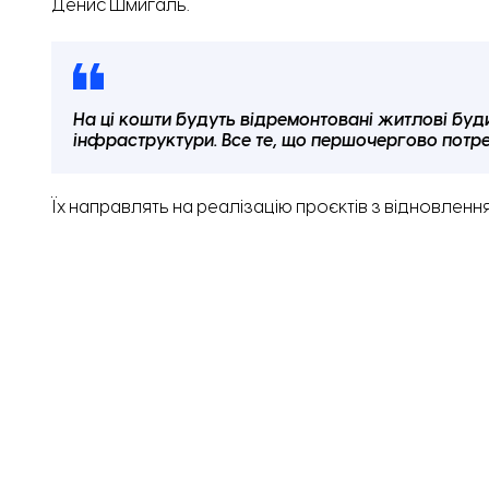
Денис Шмигаль.
На ці кошти будуть відремонтовані житлові буди
інфраструктури. Все те, що першочергово потре
Їх направлять на реалізацію проєктів з відновленн
Київській, Миколаївській, Одеській, Полтавській, Рів
та Чернігівській областях.
Як
уточнив
представник уряду у Верховній Раді Тара
наслідків збройної агресії розподілять таким чино
7,66 млрд грн – Мінінфраструктури для надання 
ліквідації наслідків збройної агресії;
1,54 млрд грн – Держагентству відновлення для 
житлового та громадського призначення, грома
50,51 млн грн – Мінветеранів для реалізації пр