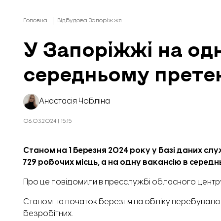
Головна
Відбудова Запоріжжя
У Запоріжжі на од
середньому прете
Анастасія Чобліна
06.03.2024 | 15:15
Станом на 1 березня 2024 року у базі даних сл
729 робочих місць, а на одну вакансію в серед
Про це повідомили в пресслужбі обласного центру
Станом на початок березня на обліку перебувало 9,
безробітних.