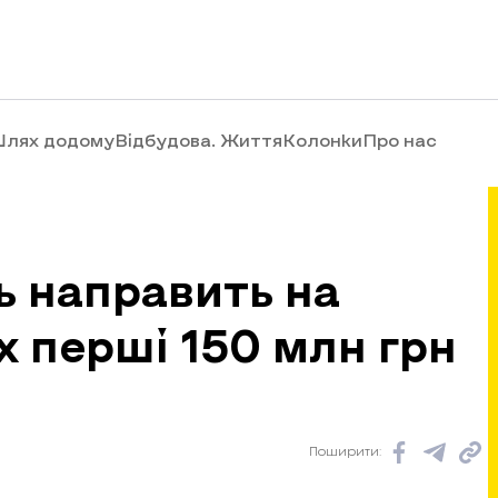
лях додому
Відбудова. Життя
Колонки
Про нас
ь направить на
х перші 150 млн грн
Поширити: