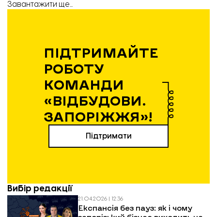
Завантажити ще...
Будівництво «підземної» школи у Широківській громаді. Фото: ЗОВА
ПІДТРИМАЙТЕ
РОБОТУ
КОМАНДИ
«ВІДБУДОВИ.
ЗАПОРІЖЖЯ»!
Підтримати
Вибір редакції
21.04.2026 | 12:36
Експансія без пауз: як і чому
запорізький бізнес виходить на