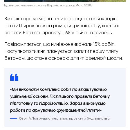
Будівництво «підземної» школи у Широківській громаді. Фото: ЗОВА
Вже півтора місяці на території одного з закладів
освіти Широківської громади тривають будівельні
роботи. Вартість проєкту – 68 мільйонів гривень.
Повідомляється, що нині вже виконали 15% робіт.
Наступного тижня планується залити першу плиту
бетоном, що стане основою для «підземної» школи.
«Ми виконали комплекс робіт по влаштуванню
ущільненої основи. Після цього провели бетонну
підготовку та гідроізоляцію. Зараз виконуємо
роботи по армуванню фундаментної плити»
Сергій Лаврушко, керівник проєкту з будівництва