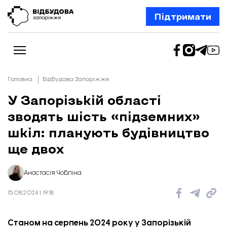
Підтримати
Головна
Відбудова Запоріжжя
У Запорізькій області
зводять шість «підземних»
Новини
Відбудова Запоріжжя
шкіл: планують будівництво
Ексклюзив
Бізнес
ще двох
Шлях додому
Відбудова. Життя
Колонки
Анастасія Чобліна
Про нас
Редакційна політика
15.08.2024 | 19:18
Станом на серпень 2024 року у Запорізькій