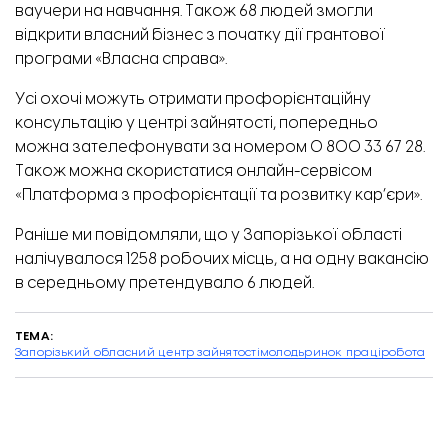
ваучери на навчання. Також 68 людей змогли
відкрити власний бізнес з початку дії грантової
програми «Власна справа».
Усі охочі можуть отримати профорієнтаційну
консультацію у центрі зайнятості, попередньо
Будівництво «підземної» школи у Широківській громаді. Фото: ЗОВА
можна зателефонувати за номером 0 800 33 67 28.
Також можна скористатися онлайн-сервісом
«Платформа з профорієнтації та розвитку кар’єри»
.
Раніше ми повідомляли, що
у Запорізької області
налічувалося 1258 робочих місць,
а на одну вакансію
в середньому претендувало 6 людей.
ТЕМА:
Запорізький обласний центр зайнятості
молодь
ринок праці
робота