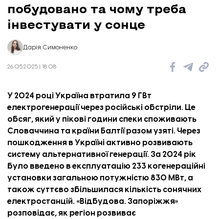
побудовано та чому треба
інвестувати у сонце
Дарія Симоненко
26.05.2025 | 18:08
У 2024 році Україна втратила 9 ГВт
електрогенерації через російські обстріли. Це
обсяг, який у пікові години спеки споживають
Словаччина та країни Балтії разом узяті. Через
пошкодження в Україні активно розвивають
систему альтернативної генерації. За 2024 рік
було введено в експлуатацію 233 когенераційні
установки загальною потужністю 830 МВт, а
також суттєво збільшилася кількість сонячних
електростанцій. «
Відбудова. Запоріжжя
»
розповідає, як регіон розвиває