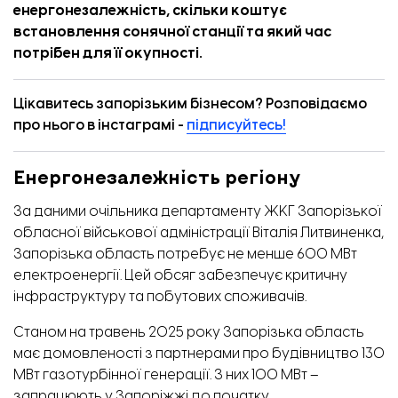
енергонезалежність, скільки коштує
встановлення сонячної станції та який час
потрібен для її окупності.
Цікавитесь запорізьким бізнесом? Розповідаємо
про нього в інстаграмі -
підписуйтесь!
Енергонезалежність регіону
За даними очільника департаменту ЖКГ Запорізької
обласної військової адміністрації Віталія Литвиненка,
Запорізька область потребує не менше 600 МВт
електроенергії. Цей обсяг забезпечує критичну
інфраструктуру та побутових споживачів.
Станом на травень 2025 року Запорізька область
має домовленості з партнерами про будівництво 130
МВт газотурбінної генерації. З них 100 МВт
–
запрацюють у Запоріжжі до початку