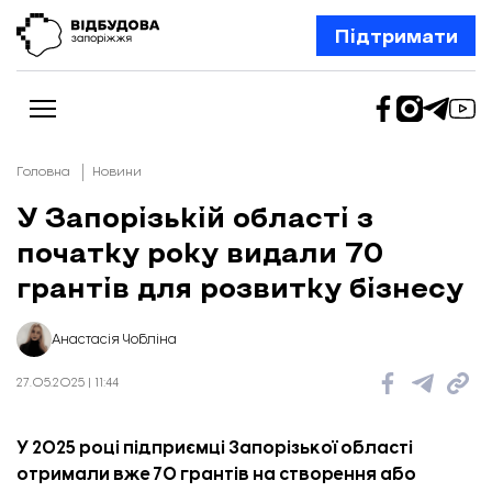
Підтримати
Головна
Новини
У Запорізькій області з
початку року видали 70
Новини
Відбудова Запоріжжя
грантів для розвитку бізнесу
Ексклюзив
Бізнес
Шлях додому
Анастасія Чобліна
Відбудова. Життя
Колонки
27.05.2025 | 11:44
Про нас
Редакційна політика
У 2025 році підприємці Запорізької області
отримали вже 70 грантів на створення або