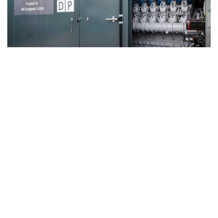
Як виглядає когенераційна установка. Фото: Запорізька міськрада.
Також у регіоні встановлюють сонячні
електростанції. За
даними
Запорізької ОВА, до кінця
2025 року за кошти міжнародних донорів планують
обладнати 2 МВт сонячної генерації для 19 закладів