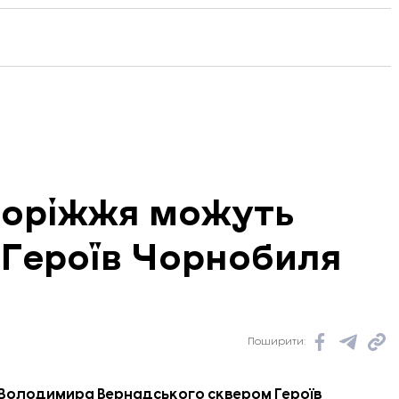
поріжжя можуть
 Героїв Чорнобиля
Поширити:
 Володимира Вернадського сквером Героїв