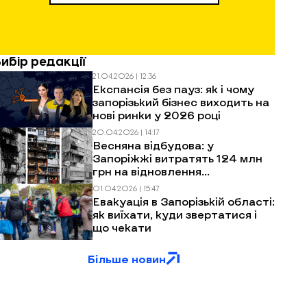
Вибір редакції
21.04.2026 | 12:36
Експансія без пауз: як і чому
запорізький бізнес виходить на
нові ринки у 2026 році
20.04.2026 | 14:17
Весняна відбудова: у
Запоріжжі витратять 124 млн
грн на відновлення
багатоповерхівок після
01.04.2026 | 15:47
обстрілів
Евакуація в Запорізькій області:
як виїхати, куди звертатися і
що чекати
Більше новин