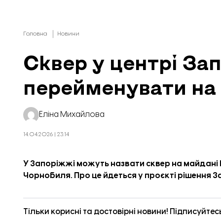
Головна
Новини
Сквер у центрі За
перейменувати на
Еліна Михайлова
14.04.2026 | 23:14
У Запоріжжі можуть назвати сквер на майдані
Чорнобиля. Про це
йдеться
у проєкті рішення За
Тільки корисні та достовірні новини! Підписуйтес