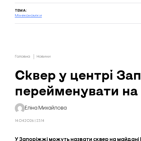
ТЕМА:
Мінекономіки
Головна
Новини
Сквер у центрі За
перейменувати на
Еліна Михайлова
14.04.2026 | 23:14
У Запоріжжі можуть назвати сквер на майдані