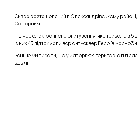
Сквер розташований в Олександрівському районі, 
Соборним.
Під час електронного опитування, яке тривало з 5 
із них 43 підтримали варіант «сквер Героїв Чорноби
Раніше ми писали, що у Запоріжжі територію під 
вдвічі.
ТЕМА:
Запорізька міська рада
Завантажити ще...