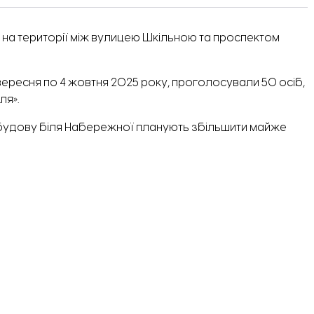
на території між вулицею Шкільною та проспектом
вересня по 4 жовтня 2025 року,
проголосували
50 осіб,
ля».
забудову біля Набережної
планують
збільшити майже