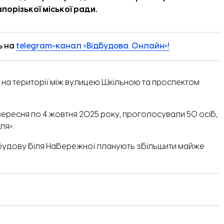
порізької міської ради.
ь на
telegram-канал «Відбудова. Онлайн»!
на території між вулицею Шкільною та проспектом
вересня по 4 жовтня 2025 року,
проголосували
50 осіб,
ля».
забудову біля Набережної
планують
збільшити майже