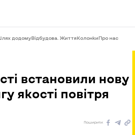
лях додому
Відбудова. Життя
Колонки
Про нас
асті встановили нову
гу якості повітря
Поширити: