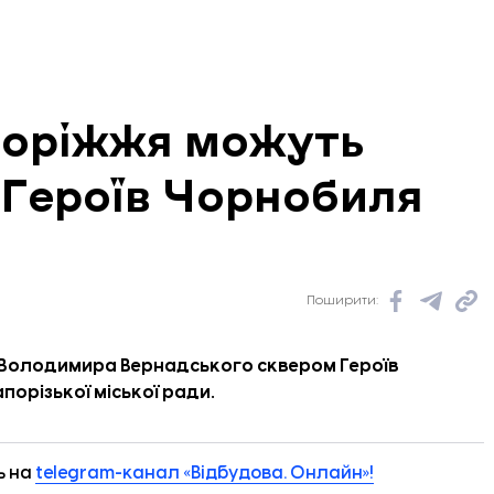
поріжжя можуть
 Героїв Чорнобиля
Поширити:
 Володимира Вернадського сквером Героїв
порізької міської ради.
ь на
telegram-канал «Відбудова. Онлайн»!