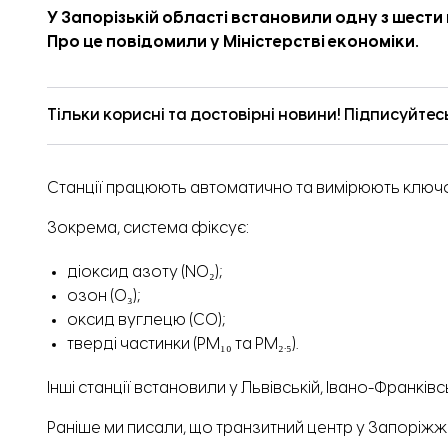
У Запорізькій області встановили одну з шести 
Про це
повідомили
у Міністерстві економіки.
Тільки корисні та достовірні новини! Підписуйтес
Станції працюють автоматично та вимірюють ключов
Зокрема, система фіксує:
діоксид азоту (NO₂);
озон (O₃);
оксид вуглецю (CO);
тверді частинки (PM₁₀ та PM₂.₅).
Інші станції встановили у Львівській, Івано-Франківс
Раніше ми писали, що транзитний центр у Запоріжж