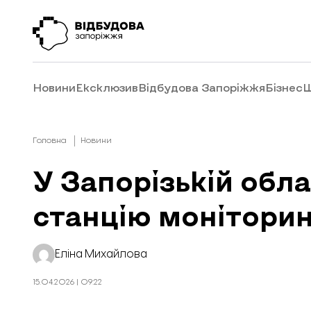
Новини
Ексклюзив
Відбудова Запоріжжя
Бізнес
Ш
Головна
Новини
У Запорізькій обл
станцію моніторин
Еліна Михайлова
15.04.2026 | 09:22