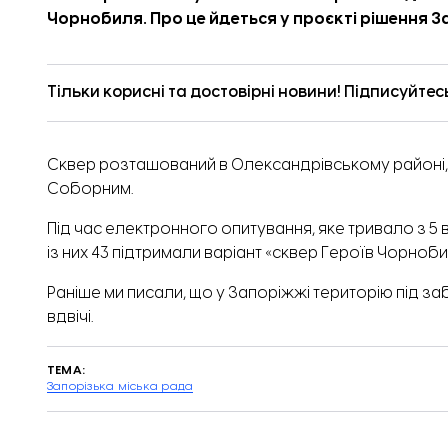
Чорнобиля. Про це
йдеться
у проєкті рішення За
Тільки корисні та достовірні новини! Підписуйтес
Сквер розташований в Олександрівському районі, 
Соборним.
Під час електронного опитування, яке тривало з 5 
із них 43 підтримали варіант «сквер Героїв Чорноби
Раніше ми писали, що у Запоріжжі територію під 
вдвічі.
ТЕМА:
Запорізька міська рада