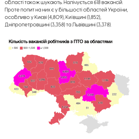
області також шукають. Налічується 618 вакансій.
Проте попит на них є у більшості областей України,
особливо у Києві (4,809), Київщині (1,852),
Дніпропетровщині (3,358) та Львівщині (3,378).