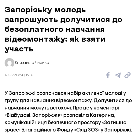
Запорізьку молодь
запрошують долучитися до
безоплатного навчання
відеомонтажу: як взяти
участь
Єлизавета Чичика
12.09.2024 | 16:14
У Запоріжжі розпочався набір активної молоді у
групу для навчання відеомонтажу. Долучитися до
навчання можуть всі охочі. Про це у коментарі
«Відбудові. Запоріжжя»
розповіла Катерина,
комунікаційниця безпечного простору «Затишно
space» Благодійного Фонду «Схід SOS» у Запоріжжі.