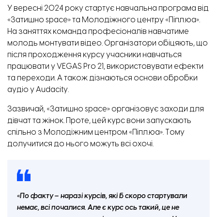
У вересні 2024 року стартує навчальна програма від
«Затишно space» та Молодіжного центру «Піпл.юа».
На заняттях команда професіоналів навчатиме
молодь монтувати відео. Організатори обіцяють, що
після проходження курсу учасники навчаться
працювати у VEGAS Pro 21, використовувати ефекти
та переходи. А також дізнаються основи обробки
аудіо у Audacity.
Зазвичай, «Затишно space» організовує заходи для
дівчат та жінок. Проте, цей курс вони запускають
спільно з Молодіжним центром «Піпл.юа». Тому
долучитися до нього можуть всі охочі.
«По факту – наразі курсів, які б скоро стартували
немає, всі почалися. Але є курс ось такий, це не