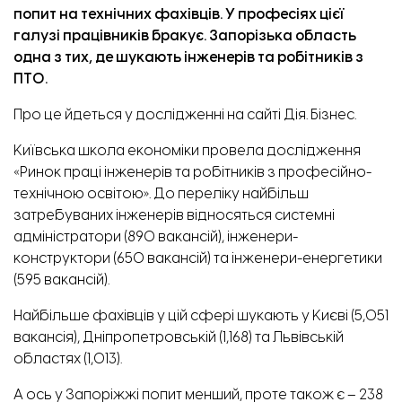
попит на технічних фахівців. У професіях цієї
галузі працівників бракує. Запорізька область
одна з тих, де шукають інженерів та робітників з
ПТО.
Про це
йдеться
у дослідженні на сайті Дія. Бізнес.
Київська школа економіки провела дослідження
«Ринок праці інженерів та робітників з професійно-
технічною освітою».
До переліку найбільш
затребуваних інженерів відносяться системні
адміністратори (890 вакансій), інженери-
конструктори (650 вакансій) та інженери-енергетики
(595 вакансій).
Найбільше фахівців у цій сфері шукають у Києві (5,051
вакансія), Дніпропетровській (1,168) та Львівській
областях (1,013).
А ось у Запоріжжі попит менший, проте також є – 238