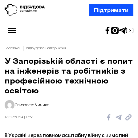
Підтримати
Головна
Відбудова Запоріжжя
У Запорізькій області є попит
на інженерів та робітників з
Новини
Відбудова Запоріжжя
професійною технічною
Ексклюзив
Бізнес
освітою
Шлях додому
Відбудова. Життя
Колонки
Єлизавета Чичика
Про нас
Редакційна політика
12.09.2024 | 17:56
В Україні через повномасштабну війну є чималий