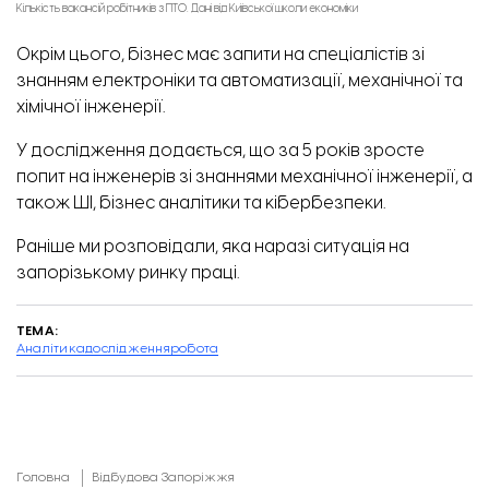
Кількість вакансій робітників з ПТО. Дані від Київської школи економіки
Окрім цього, бізнес має запити на спеціалістів зі
знанням електроніки та автоматизації, механічної та
хімічної інженерії.
У дослідження додається, що за 5 років зросте
попит на інженерів зі знаннями механічної інженерії, а
також ШІ, бізнес аналітики та кібербезпеки.
Раніше ми розповідали,
яка наразі ситуація на
запорізькому ринку праці.
ТЕМА:
Аналітика
дослідження
робота
Головна
Відбудова Запоріжжя