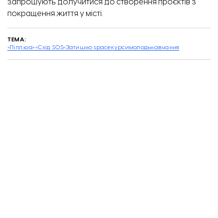
запрошують долучитися до створення проєктів з
покращення життя у місті.
ТЕМА:
Кількість вакансій робітників з ПТО. Дані від Київської школи економіки
«Піпл.юа»
«Схід SOS»
Затишно space
курси
молодь
навчання
Головна
Відбудова Запоріжжя
Запорізьку молодь
запрошують долучитися до
безоплатного навчання
відеомонтажу: як взяти
участь
Єлизавета Чичика