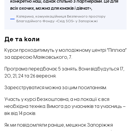
конкретно наш, однак спільно з партнерами. Це для
Кількість інженерних вакансій в Україні. Дані від Київської школи економіки
всіх охочих, можна для юнаків і дівчат»,
Катерина, комунікаційниця безпечного простору
Благодійного Фонду «Схід SOS» у Запоріжжі
Де та коли
Курси проходитимуть у молодіжному центрі “Піпл.юа”
за адресою Маяковського, 7.
Програма передбачає 5 занять. Вони відбудуться 17,
20, 21, 24 та 26 вересня.
Зареєструватися можна за цим
посиланням
.
Участь у курсі безкоштовна, а на локації є вся
необхідна техніка.
Вимога до учасників та учасниць –
вік від 14 років.
Як ми повідомляли раніше,
мешкнок Запоріжжя