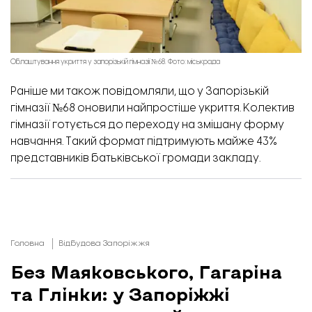
Облаштування укриття у запорізькій гімназії №68. Фото: міськрада
Раніше ми також повідомляли,
що у Запорізькій
гімназії №68 оновили найпростіше укриття. Колектив
гімназії готується до переходу на змішану форму
навчання. Такий формат підтримують майже 43%
представників батьківської громади закладу.
Головна
Відбудова Запоріжжя
Без Маяковського, Гагаріна
та Глінки: у Запоріжжі