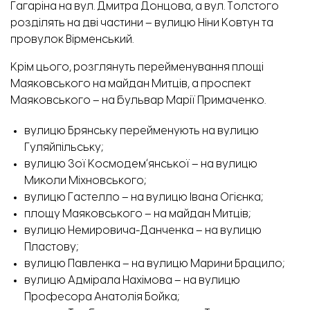
Гагаріна на вул. Дмитра Донцова, а вул. Толстого
розділять на дві частини – вулицю Ніни Ковтун та
провулок Вірменський.
Крім цього, розглянуть перейменування площі
Маяковського на майдан Митців, а проспект
Маяковського – на бульвар Марії Примаченко.
вулицю Брянську перейменують на вулицю
Гуляйпільську;
вулицю Зої Космодемʼянської – на вулицю
Миколи Міхновського;
вулицю Гастелло – на вулицю Івана Огієнка;
площу Маяковського – на майдан Митців;
вулицю Немировича-Данченка – на вулицю
Пластову;
вулицю Павленка – на вулицю Марини Брацило;
вулицю Адмірала Нахімова – на вулицю
Професора Анатолія Бойка;