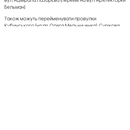
вул. Адмірала Лазарєва (перейм. на вул. Архітекторки
Бельман).
Також можуть перейменувати провулки
Кубинського (на пр. Олега Мельниченка), Сурікова
(на пр. Квітки Цісик), Ржевського (на пр. Вовчий),
Ломономова (на пр. Алатирський), Писарєва (на пр.
Спасівський).
вулицю Буревісника перейменують на вулицю
Лелеки;
вулицю Бурденка – на вулицю Ольги Джигурди;
вулицю Ладозької – на вулицю Дмитра
Вишневецького;
вулицю Сусаніна – на вулицю Ґолди Меїр;
вулицю Хакаську – на вулицю Незламну;
вулицю Гладкова – на вулицю Професорки
Тетяни Денисової;
провулок Кубинського – на провулок Олега
Мельниченка;