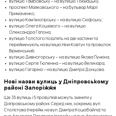
вулицю Тамбовську – на вулицю Токмацьку;
проспект Маяковського – на бульвар Марії
Примаченко;
вулицю Камʼяногірську – на вулицю Скіфську;
вулицю Олега Кошевого – на вулицю
Олександра Гапона;
вулицю Толстого поділять на дві частини та
перейменують на вулицю Ніни Ковтун та провулок
Вірменський;
вулицю Дивногорську – на вулицю Якова Пункіна;
вулицю Сергія Тюленіна – на вулицю Величара;
вулицю Гагаріна – на вулицю Дмитра Донцова.
Нові назви вулиць у Дніпровському
районі Запоріжжя
Ще 35 вулиць і 5 провулків можуть змінити у
Дніпровському районі. Серед них, зокрема, вул.
Столєтова (перейм. на вул. Дмитра Коцюбайла) та