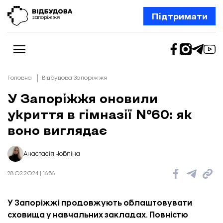
Підтримати
Головна
Відбудова Запоріжжя
У Запоріжжя оновили
укриття в гімназії №60: як
Новини
Відбудова Запоріжжя
воно виглядає
Ексклюзив
Бізнес
Шлях додому
Анастасія Чобліна
Відбудова. Життя
Колонки
28.02.2024 | 16:56
Про нас
Редакційна політика
У Запоріжжі продовжують облаштовувати
сховища у навчальних закладах. Повністю