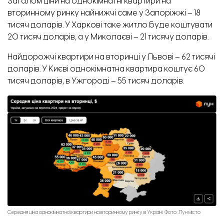
Загалом ціни на однокімнатні квартири на
вторинному ринку найнижчі саме у Запоріжжі – 18
тисяч доларів. У Харкові таке житло буде коштувати
20 тисяч доларів, а у Миколаєві – 21 тисячу доларів.
Найдорожчі квартири на вторинці у Львові – 62 тисячі
доларів. У Києві однокімнатна квартира коштує 60
тисяч доларів, в Ужгороді – 55 тисяч доларів.
Середня ціна однокімнатної квартири на вторинному ринку в Україні. Фото: Лун місто