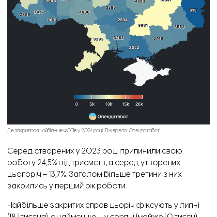
Де закрилося найбільше ФОПів у 2024 році. Джерело: Опендатабот
Серед створених у 2023 році припинили свою
роботу 24,5% підприємств, а серед утворених
Середня ціна однокімнатної квартири на вторинному ринку в Україні. Фото: Лун місто
цьогоріч – 13,7%. Загалом більше третини з них
закрились у перший рік роботи.
Найбільше закритих справ цьоріч фіксують у липні