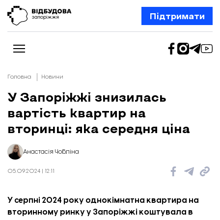
Підтримати
Головна
Новини
У Запоріжжі знизилась
вартість квартир на
Новини
Відбудова Запоріжжя
вторинці: яка середня ціна
Ексклюзив
Бізнес
Шлях додому
Анастасія Чобліна
Відбудова. Життя
Колонки
05.09.2024 | 12:11
Про нас
Редакційна політика
У серпні 2024 року однокімнатна квартира на
вторинному ринку у Запоріжжі коштувала в