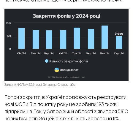
(18,1 тисяча), а найменше – у серпні (майже 10 тисяч).
Закриття ФОПів у 2024 році. Джерело: Опендатабот
Попри закриття, в Україні продовжують реєструвати
нові ФОПи. Від початку року це зробили 193 тисячі
підприємців. Так, у Запорізькій області зʼявилося 5810
нових бізнесів. За цей рік їх кількість зросла на 11%.
Активно реєструють новий бізнес у Києві – 26,3 тисячі.