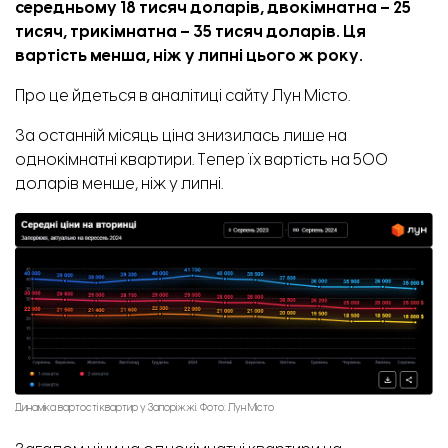
середньому 18 тисяч доларів, двокімнатна – 25
тисяч, трикімнатна – 35 тисяч доларів. Ця
вартість менша, ніж у липні цього ж року.
Про це йдеться в
аналітиці
сайту Лун Місто.
За останній місяць ціна знизилась лише на
однокімнатні квартири. Тепер їх вартість на 500
доларів менше, ніж у липні.
Динаміка вартості квартир у Запоріжжі. Фото: Лун Місто