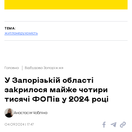
ТЕМА:
житло
нерухомість
Головна
Відбудова Запоріжжя
У Запорізькій області
закрилося майже чотири
тисячі ФОПів у 2024 році
Анастасія Чобліна
04.09.2024 | 17:47