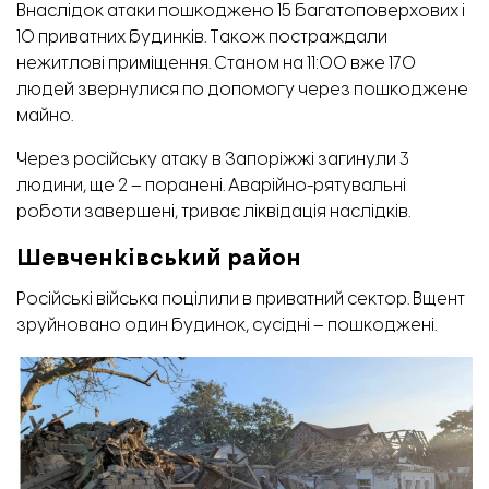
Внаслідок атаки пошкоджено 15 багатоповерхових і
10 приватних будинків. Також постраждали
нежитлові приміщення. Станом на 11:00 вже 170
людей
звернулися
по допомогу через пошкоджене
майно.
Через російську атаку в Запоріжжі загинули 3
людини, ще 2 – поранені. Аварійно-рятувальні
роботи завершені, триває ліквідація наслідків.
Шевченківський район
Новий культурний простір у Запоріжжі. Фото: Департамент культури, туризму,
національностей та релігій ЗОВА.
Російські війська поцілили в приватний сектор. Вщент
зруйновано один будинок, сусідні – пошкоджені.