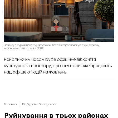
Новий культурний простір у Запоріжжі. Фото: Департамент культури, туризму,
національностей та релігій ЗОВА.
Найближчим часом буде офіційне відкриття
культурного простору, організатори вже працюють
над афішею подій на жовтень.
Головна
Відбудова Запоріжжя
Руйнування в трьох районах