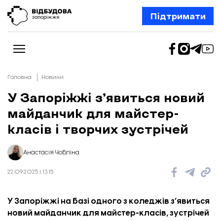
Підтримати
Головна
Новини
У Запоріжжі з’явиться новий
майданчик для майстер-
Новини
Відбудова Запоріжжя
класів і творчих зустрічей
Ексклюзив
Бізнес
Шлях додому
Анастасія Чобліна
Відбудова. Життя
Колонки
22.09.2025 | 13:15
Про нас
Редакційна політика
У Запоріжжі на базі одного з коледжів зʼявиться
новий майданчик для майстер-класів, зустрічей