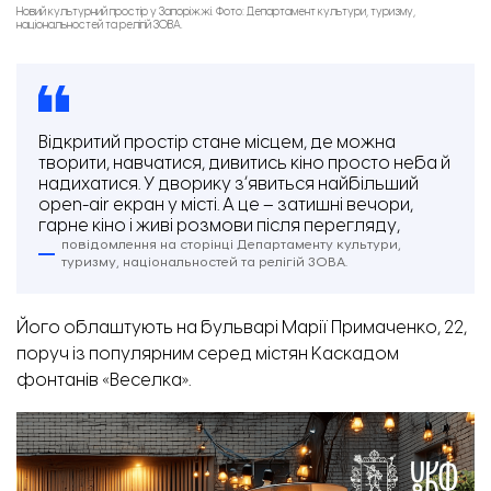
Новий культурний простір у Запоріжжі. Фото: Департамент культури, туризму,
національностей та релігій ЗОВА.
Відкритий простір стане місцем, де можна
творити, навчатися, дивитись кіно просто неба й
надихатися. У дворику зʼявиться найбільший
open-air екран у місті. А це – затишні вечори,
гарне кіно і живі розмови після перегляду,
повідомлення на сторінці Департаменту культури,
туризму, національностей та релігій ЗОВА.
Його облаштують на бульварі Марії Примаченко, 22,
поруч із популярним серед містян Каскадом
фонтанів «Веселка».