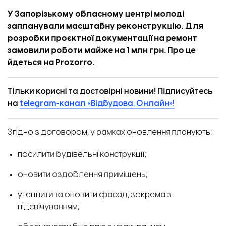
У Запорізькому обласному центрі молоді
запланували масштабну реконструкцію. Для
розробки проєктної документації на ремонт
замовили роботи майже на 1 млн грн. Про це
йдеться
на Prozorro.
Тільки корисні та достовірні новини! Підписуйтесь
на
telegram-канал «Відбудова. Онлайн»!
Згідно з договором, у рамках оновлення планують:
Кухня в інклюзивному транзитному шелтері
посилити будівельні конструкції;
оновити оздоблення приміщень;
утеплити та оновити фасад, зокрема з
підсвічуванням;