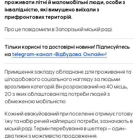
проживати літні й маломобільні люди, особи з
інвалідністю, які вимушено виїхали з
прифронтових територій.
Про це
повідомили
в Запорізькій міській раді.
Тільки корисні та достовірні новини! Підписуйтесь
на
telegram-канал «Відбудова. Онлайн»!
Приміщення закладу обладнане для проживання та
цілодобового соціального нагляду за людьми
вразливих категорій. Він розрахований на 40 місць,
20 з яких облаштовані під потреби людей з
обмеженою мобільністю.
Кожний евакуйований при поселенні отримує готову
їжу та набір речей найпершої потреби, зазначають в
міській раді. Термін перебування в шелтері – один-
два тижні з можливістю продовження.