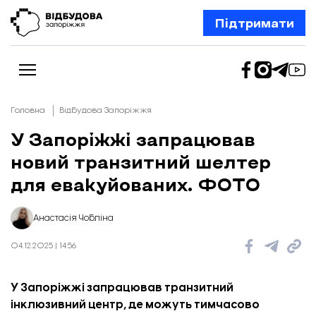
Підтримати
Головна
Відбудова Запоріжжя
У Запоріжжі запрацював
новий транзитний шелтер
Новини
Відбудова Запоріжжя
для евакуйованих. ФОТО
Ексклюзив
Бізнес
Шлях додому
Анастасія Чобліна
Відбудова. Життя
Колонки
04.12.2025 | 14:56
Про нас
Редакційна політика
У Запоріжжі запрацював транзитний
інклюзивний центр, де можуть тимчасово