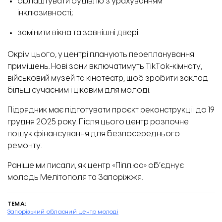
облаштувати будівлю з урахуванням
інклюзивності;
замінити вікна та зовнішні двері.
Окрім цього, у центрі планують перепланування
приміщень. Нові зони включатимуть TikTok-кімнату,
Наявні пральні машини та дошки для прасування
військовий музей та кінотеатр, щоб зробити заклад
більш сучасним і цікавим для молоді.
Підрядник має підготувати проєкт реконструкції до 19
грудня 2025 року. Після цього центр розпочне
пошук фінансування для безпосереднього
ремонту.
Раніше ми писали, як центр «
Піпл.юа
» об’єднує
молодь Мелітополя та Запоріжжя.
ТЕМА:
Запорізький обласний центр молоді