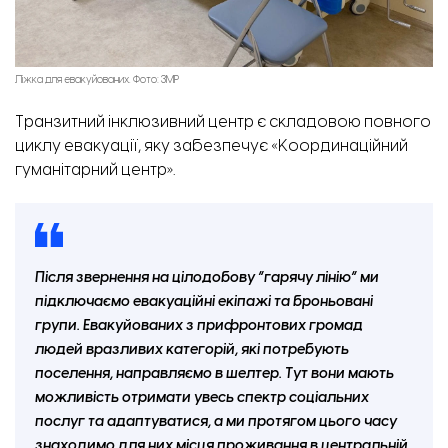
Ліжка для евакуйованих. Фото: ЗМР
Транзитний інклюзивний центр є складовою повного
циклу евакуації, яку забезпечує «Координаційний
гуманітарний центр».
Після звернення на цілодобову “гарячу лінію” ми
підключаємо евакуаційні екіпажі та броньовані
групи. Евакуйованих з прифронтових громад
людей вразливих категорій, які потребують
поселення, направляємо в шелтер. Тут вони мають
можливість отримати увесь спектр соціальних
послуг та адаптуватися, а ми протягом цього часу
знаходимо для них місця проживання в центральній