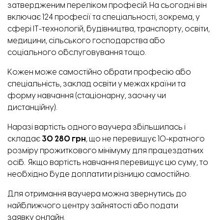
затвердженим
переліком
професій. На сьогодні він
включає 124 професії та спеціальності, зокрема, у
сфері ІТ-технологій, будівництва, транспорту, освіти,
медицини, сільського господарства або
соціального обслуговування тощо.
Кожен може самостійно обрати професію або
спеціальність, заклад освіти у межах країни та
форму навчання (стаціонарну, заочну чи
дистанційну).
Наразі вартість одного ваучера збільшилась і
складає
30 280 грн
, що не перевищує 10-кратного
розміру
прожиткового мінімуму
для працездатних
осіб. Якщо вартість навчання перевищує цю суму, то
необхідно буде доплатити різницю самостійно.
Для отримання ваучера можна звернутись до
найближчого центру зайнятості або подати
заявку
онлайн
.