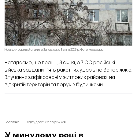
Наслідки ракетної атаки по Запоріжжю 8 січня 2024р. Фото: міськрада
Нагадаємо,
що вранці, 8 січня, о 7:00 російські
війська завдали п’ять ракетних ударів по Запоріжжю.
Влучання зафіксовані у житлових районах: на
відкритій територій та поруч з будинками.
Головна
Відбудова Запоріжжя
У минулому році в