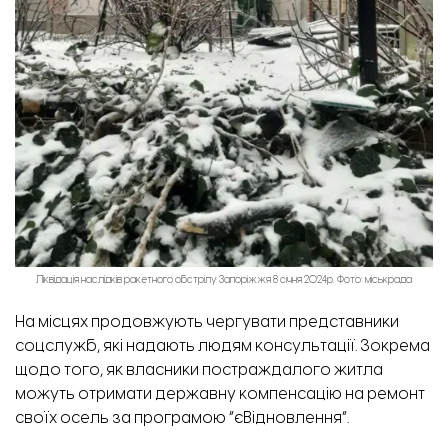
Ліквідація наслідків ракетного обстрілу Запоріжжя 8 січня 2024р. Фото: міськрада
На місцях продовжують чергувати представники
соцслужб, які надають людям консультації. Зокрема
щодо того, як власники постраждалого житла
можуть отримати державну компенсацію на ремонт
своїх осель за
програмою “єВідновлення”.