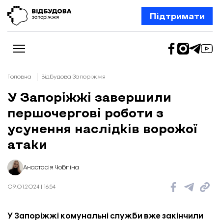
Підтримати
Головна
Відбудова Запоріжжя
У Запоріжжі завершили
першочергові роботи з
Новини
Відбудова Запоріжжя
усунення наслідків ворожої
Ексклюзив
Бізнес
атаки
Шлях додому
Відбудова. Життя
Колонки
Анастасія Чобліна
Про нас
Редакційна політика
09.01.2024 | 16:54
У Запоріжжі комунальні служби вже закінчили