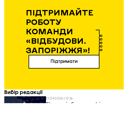
ПІДТРИМАЙТЕ
РОБОТУ
КОМАНДИ
«ВІДБУДОВИ.
ЗАПОРІЖЖЯ»!
Підтримати
Вибір редакції
21.04.2026 | 12:36
Експансія без пауз: як і чому
запорізький бізнес виходить на
нові ринки у 2026 році
20.04.2026 | 14:17
Весняна відбудова: у Запоріжжі