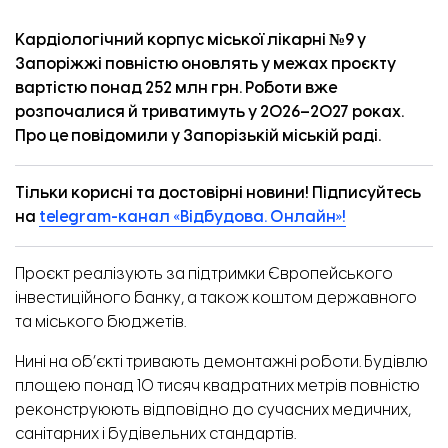
Кардіологічний корпус міської лікарні №9 у
Запоріжжі повністю оновлять у межах проєкту
вартістю понад 252 млн грн. Роботи вже
розпочалися й триватимуть у 2026–2027 роках.
Про це
повідомили
у Запорізькій міській раді.
Тільки корисні та достовірні новини! Підписуйтесь
на
telegram-канал «Відбудова. Онлайн»!
Проєкт реалізують за підтримки Європейського
інвестиційного банку, а також коштом державного
та міського бюджетів.
Нині на об’єкті тривають демонтажні роботи. Будівлю
площею понад 10 тисяч квадратних метрів повністю
реконструюють відповідно до сучасних медичних,
санітарних і будівельних стандартів.