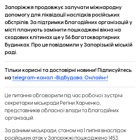
Запоріжжя продовжує залучати міжнародну
допомогу для ліквідації наслідків російських
обстрілів. За підтримки благодійних організацій у
місті планують замінити пошкоджені вікна на
сходових клітинах ще у 56 багатоквартирних
будинках. Про це
повідомили
у Запорізькій міській
раді.
Тільки корисні та достовірні новини! Підписуйтесь
на
telegram-канал «Відбудова. Онлайн»!
Це питання обговорили під час робочої зустрічі
секретарки міськради Регіни Харченко,
представників обласної влади та благодійних
організацій.
За даними міськради, станом на 1 липня внаслідок
російських атак у Запоріжжі пошкоджено 1453