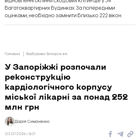
відновленні скління сходових клітин ще у 34
багатоквартирних будинках. За попередніми
оцінками, необхідно замінити близько 222 вікон.
Головна
Відбудова Запоріжжя
У Запоріжжі розпочали
реконструкцію
кардіологічного корпусу
міської лікарні за понад 252
млн грн
Дарія Симоненко
03.07.2026 | 16:21