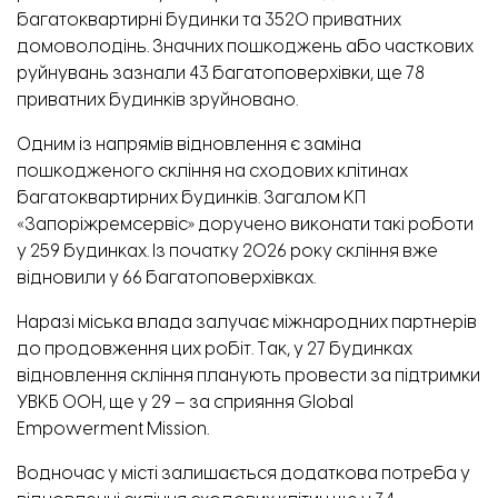
багатоквартирні будинки та 3520 приватних
домоволодінь. Значних пошкоджень або часткових
руйнувань зазнали 43 багатоповерхівки, ще 78
приватних будинків зруйновано.
Одним із напрямів відновлення є заміна
пошкодженого скління на сходових клітинах
багатоквартирних будинків. Загалом КП
«Запоріжремсервіс» доручено виконати такі роботи
у 259 будинках. Із початку 2026 року скління вже
відновили у 66 багатоповерхівках.
Наразі міська влада залучає міжнародних партнерів
до продовження цих робіт. Так, у 27 будинках
відновлення скління планують провести за підтримки
УВКБ ООН, ще у 29 – за сприяння Global
Empowerment Mission.
Водночас у місті залишається додаткова потреба у