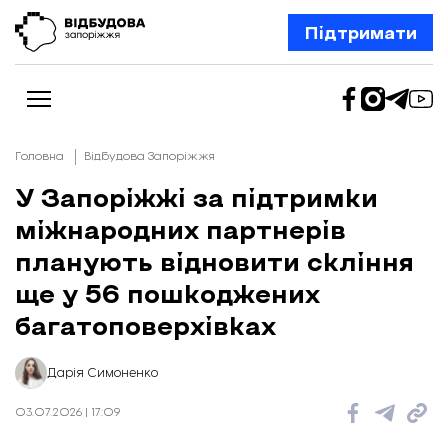
Підтримати
Головна
Відбудова Запоріжжя
У Запоріжжі за підтримки
міжнародних партнерів
Новини
Відбудова Запоріжжя
планують відновити скління
Ексклюзив
Бізнес
ще у 56 пошкоджених
Шлях додому
багатоповерхівках
Відбудова. Життя
Колонки
Про нас
Редакційна політика
Дарія Симоненко
03.07.2026 | 17:09