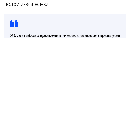
подруги-вчительки.
Я був глибоко вражений тим, як п’ятнадцятирічні учні
розповідають про своє літо, шукаючи потрібні слова
іноземною мовою,
режисер Антоніо Лукіч.
ТЕМА:
«Мої думки тихі»
«Як я провів літо»
Антоніо Лукіч
Головна
Новини
Український режисер