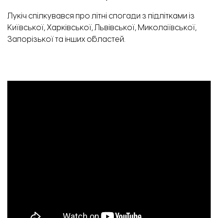
Лукіч спілкувався про
літні спогади з підлітками із
Київської, Харківської, Львівської, Миколаївської,
Запорізької та інших областей.
Коридор укриття коледжу. Фото: ЗОВА.
Будівельники зводять перегородки. Фото: ЗОВА.