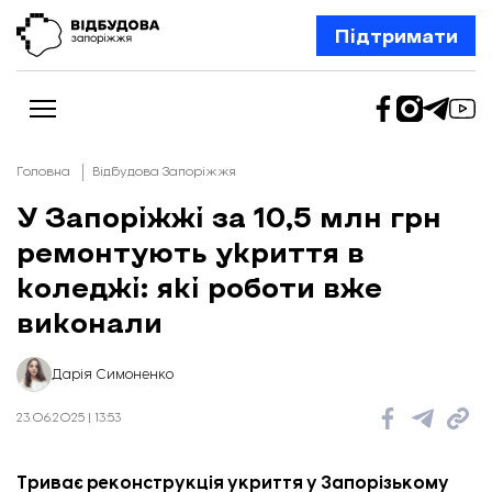
Підтримати
Головна
Відбудова Запоріжжя
У Запоріжжі за 10,5 млн грн
ремонтують укриття в
Новини
Відбудова Запоріжжя
коледжі: які роботи вже
Ексклюзив
Бізнес
виконали
Шлях додому
Відбудова. Життя
Колонки
Дарія Симоненко
Про нас
Редакційна політика
23.06.2025 | 13:53
Триває реконструкція укриття у Запорізькому