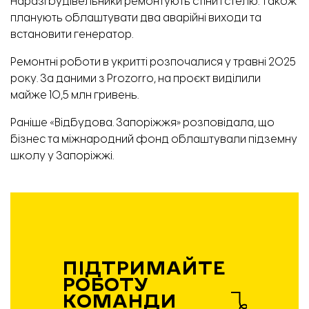
Наразі будівельники ремонтують стіни і стелю. Також
планують облаштувати два аварійні виходи та
встановити генератор.
Ремонтні роботи в укритті розпочалися у травні 2025
року. За
даними
з Prozorro, на проєкт виділили
майже 10,5 млн гривень.
Раніше «Відбудова. Запоріжжя» розповідала, що
бізнес та міжнародний фонд облаштували
підземну
школу
у Запоріжжі.
ПІДТРИМАЙТЕ
РОБОТУ
КОМАНДИ