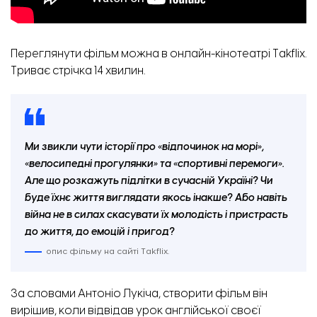
Переглянути фільм
можна в онлайн-кінотеатрі Takflix
.
Триває стрічка 14 хвилин.
Ми звикли чути історії про «відпочинок на морі»,
«велосипедні прогулянки» та «спортивні перемоги».
Але що розкажуть підлітки в сучасній Україні? Чи
буде їхнє життя виглядати якось інакше? Або навіть
війна не в силах скасувати їх молодість і пристрасть
до життя, до емоцій і пригод?
опис фільму на сайті Takflix.
За словами Антоніо Лукіча, створити фільм він
вирішив, коли відвідав урок англійської своєї